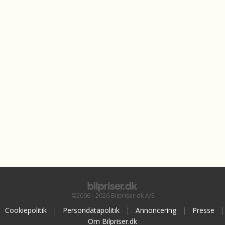
©2006 - 2026 Bilpriser.dk A/S
Cookiepolitik
|
Persondatapolitik
|
Annoncering
|
Presse
|
Om Bilpriser.dk