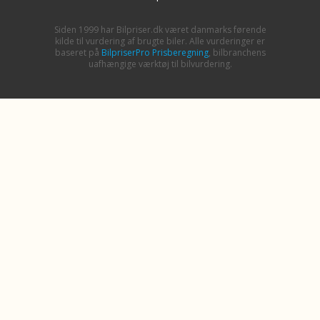
Siden 1999 har Bilpriser.dk været danmarks førende
kilde til vurdering af brugte biler. Alle vurderinger er
baseret på
BilpriserPro Prisberegning
, bilbranchens
uafhængige værktøj til bilvurdering.