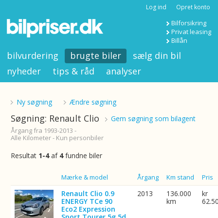
Log ind
Opret konto
Bilforsikring
Privat leasing
Billån
bilvurdering
brugte biler
sælg din bil
nyheder
tips & råd
analyser
Ny søgning
Ændre søgning
Søgning: Renault Clio
Gem søgning som bilagent
Årgang fra 1993-2013 -
Alle Kilometer - Kun personbiler
Resultat
1-4
af
4
fundne biler
Billede
Mærke & model
Årgang
Km stand
Pris
Renault Clio 0.9
2013
136.000
kr
ENERGY TCe 90
km
62.5
Eco2 Expression
Sport Tourer 5g 5d