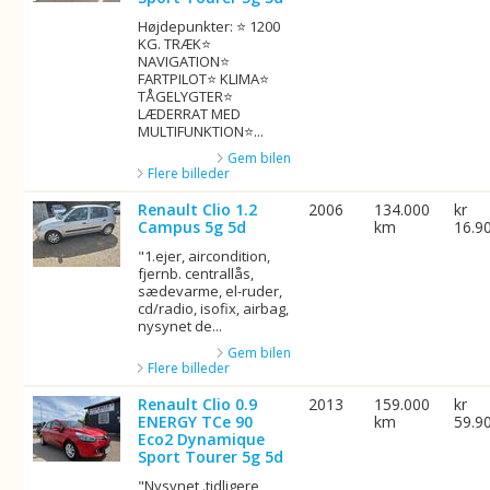
Højdepunkter: ⭐ 1200
KG. TRÆK⭐
NAVIGATION⭐
FARTPILOT⭐ KLIMA⭐
TÅGELYGTER⭐
LÆDERRAT MED
MULTIFUNKTION⭐...
Gem bilen
Flere billeder
Renault Clio 1.2
2006
134.000
kr
Campus 5g 5d
km
16.9
"1.ejer, aircondition,
fjernb. centrallås,
sædevarme, el-ruder,
cd/radio, isofix, airbag,
nysynet de...
Gem bilen
Flere billeder
Renault Clio 0.9
2013
159.000
kr
ENERGY TCe 90
km
59.9
Eco2 Dynamique
Sport Tourer 5g 5d
"Nysynet .tidligere