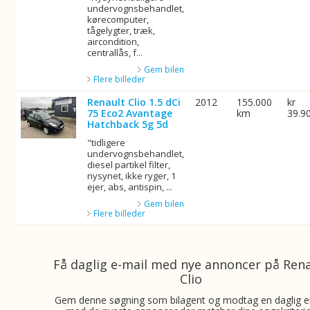
undervognsbehandlet,
kørecomputer,
tågelygter, træk,
aircondition,
centrallås, f...
Gem bilen
Flere billeder
Renault Clio 1.5 dCi
2012
155.000
kr
75 Eco2 Avantage
km
39.9
Hatchback 5g 5d
"tidligere
undervognsbehandlet,
diesel partikel filter,
nysynet, ikke ryger, 1
ejer, abs, antispin, ...
Gem bilen
Flere billeder
Få daglig e-mail med nye annoncer på Ren
Clio
Gem denne søgning som bilagent og modtag en daglig e