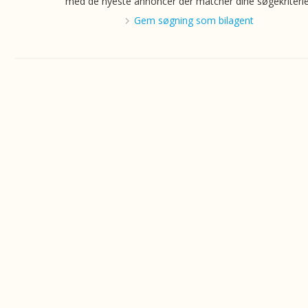
med de nyeste annoncer der matcher dine søgekriterie
Gem søgning som bilagent