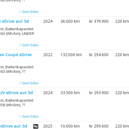
160 (Wh/km), ??
Gem bilen
 eDrive aut 5d
2024
36.000 km
kr 379.900
220 km
m, Batterikapacitet:
 163 (Wh/km), UNDER
Gem bilen
an Coupé eDrive
2022
132.000 km
kr 294.600
220 km
m, Batterikapacitet:
163 (Wh/km), ??
Gem bilen
UV eDrive aut 5d
2024
33.500 km
kr 293.900
220 km
m, Batterikapacitet:
158 (Wh/km), ??
Gem bilen
eDrive aut 5d
2025
10.000 km
kr 299.600
220 km