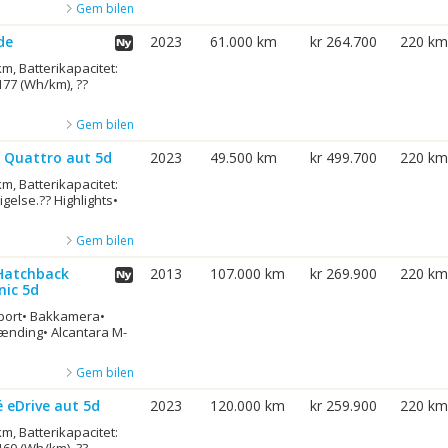
Gem bilen
de
2023
61.000 km
kr 264.700
220 km
m, Batterikapacitet:
177 (Wh/km), ??
Gem bilen
V Quattro aut 5d
2023
49.500 km
kr 499.700
220 km
m, Batterikapacitet:
igelse.?? Highlights•
Gem bilen
 Hatchback
2013
107.000 km
kr 269.900
220 km
nic 5d
Sport• Bakkamera•
tænding• Alcantara M-
Gem bilen
 eDrive aut 5d
2023
120.000 km
kr 259.900
220 km
m, Batterikapacitet: