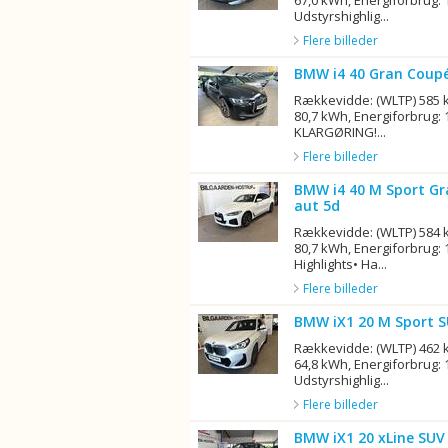
67,0 kWh, Energiforbrug: 
Udstyrshighlig...
Flere billeder
BMW i4 40 Gran Coupé
Rækkevidde: (WLTP) 585 k
80,7 kWh, Energiforbrug:
KLARGØRING!...
Flere billeder
BMW i4 40 M Sport Gr
aut 5d
Rækkevidde: (WLTP) 584 k
80,7 kWh, Energiforbrug: 
Highlights• Ha...
Flere billeder
BMW iX1 20 M Sport S
Rækkevidde: (WLTP) 462 k
64,8 kWh, Energiforbrug: 
Udstyrshighlig...
Flere billeder
BMW iX1 20 xLine SUV 