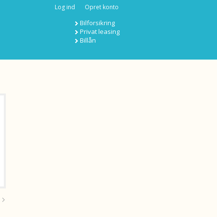
Log ind
Opret konto
Bilforsikring
Privat leasing
Billån