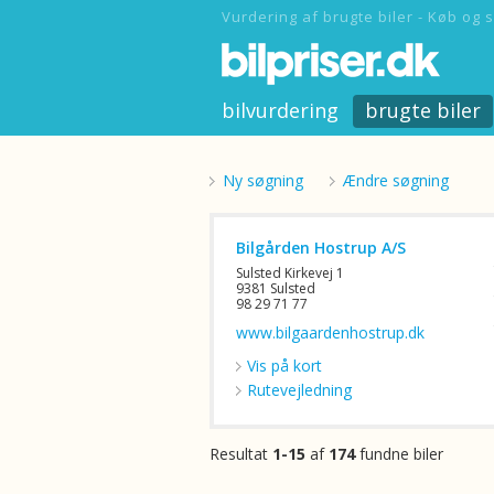
Vurdering af brugte biler - Køb og s
bilvurdering
brugte biler
Ny søgning
Ændre søgning
Bilgården Hostrup A/S
Sulsted Kirkevej 1
9381 Sulsted
98 29 71 77
www.bilgaardenhostrup.dk
Vis på kort
Rutevejledning
Resultat
1-15
af
174
fundne biler