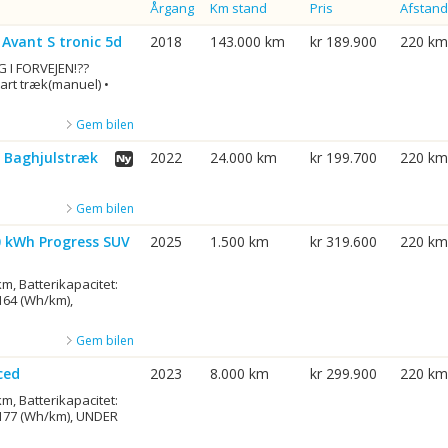
Årgang
Km stand
Pris
Afstand
 Avant S tronic 5d
2018
143.000 km
kr 189.900
220 km
 I FORVEJEN!??
art træk(manuel) •
Gem bilen
V Baghjulstræk
2022
24.000 km
kr 199.700
220 km
Gem bilen
0 kWh Progress SUV
2025
1.500 km
kr 319.600
220 km
m, Batterikapacitet:
164 (Wh/km),
Gem bilen
ced
2023
8.000 km
kr 299.900
220 km
m, Batterikapacitet:
 177 (Wh/km), UNDER