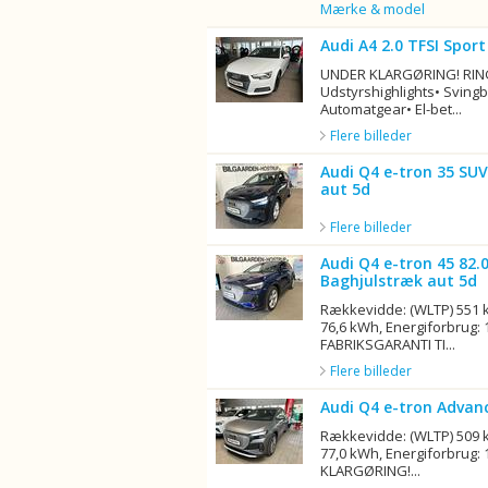
Billede
Mærke & model
Audi A4 2.0 TFSI Sport
UNDER KLARGØRING! RING
Udstyrshighlights• Svingb
Automatgear• El-bet...
Flere billeder
Audi Q4 e-tron 35 SU
aut 5d
Flere billeder
Audi Q4 e-tron 45 82.
Baghjulstræk aut 5d
Rækkevidde: (WLTP) 551 k
76,6 kWh, Energiforbrug: 
FABRIKSGARANTI TI...
Flere billeder
Audi Q4 e-tron Advan
Rækkevidde: (WLTP) 509 k
77,0 kWh, Energiforbrug:
KLARGØRING!...