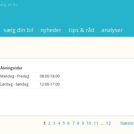
alg af bil
sælg din bil
nyheder
tips & råd
analyser
Åbningstider
Mandag - Fredag
08:00-18:00
Lørdag - Søndag
12:00-17:00
1
2
3
4
5
6
7
8
9
10
11
...
12
Næste