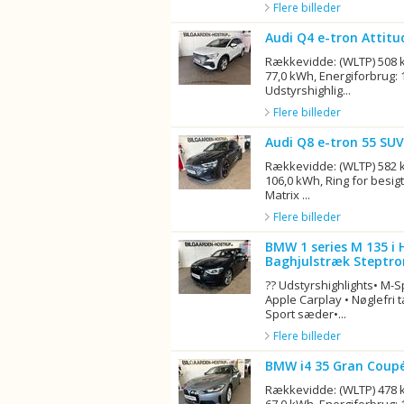
Flere billeder
Audi Q4 e-tron Attitu
Rækkevidde: (WLTP) 508 k
77,0 kWh, Energiforbrug: 
Udstyrshighlig...
Flere billeder
Audi Q8 e-tron 55 SU
Rækkevidde: (WLTP) 582 k
106,0 kWh, Ring for besigt
Matrix ...
Flere billeder
BMW 1 series M 135 i
Baghjulstræk Steptro
?? Udstyrshighlights• M-
Apple Carplay • Nøglefri 
Sport sæder•...
Flere billeder
BMW i4 35 Gran Coupé
Rækkevidde: (WLTP) 478 k