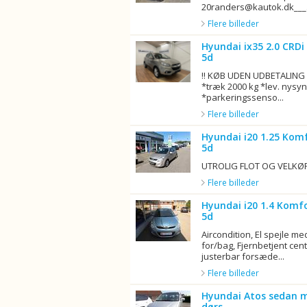
20randers@kautok.dk___.
Flere billeder
Hyundai ix35 2.0 CRD
5d
!! KØB UDEN UDBETALING !
*træk 2000 kg *lev. nysy
*parkeringssenso...
Flere billeder
Hyundai i20 1.25 Kom
5d
UTROLIG FLOT OG VELKØR
Flere billeder
Hyundai i20 1.4 Komf
5d
Aircondition, El spejle m
for/bag, Fjernbetjent cent
justerbar forsæde...
Flere billeder
Hyundai Atos sedan mu
dørs