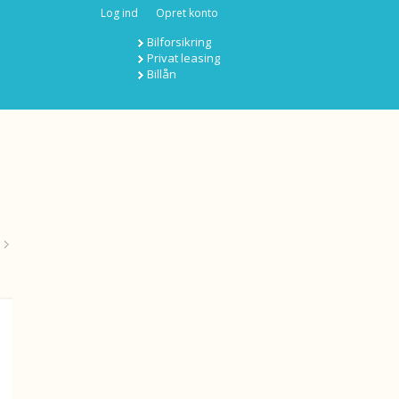
Log ind
Opret konto
Bilforsikring
Privat leasing
Billån