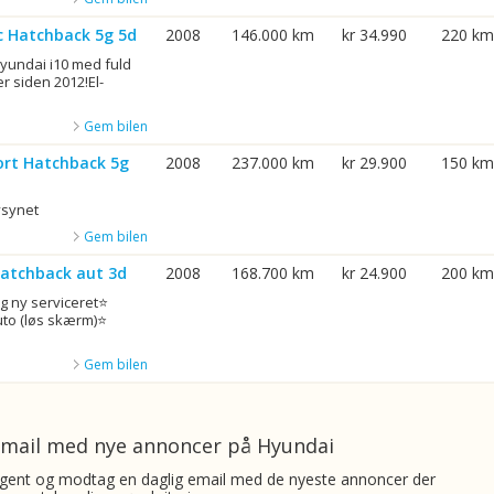
ic Hatchback 5g 5d
2008
146.000 km
kr 34.990
220 km
 hyundai i10 med fuld
r siden 2012!El-
Gem bilen
ort Hatchback 5g
2008
237.000 km
kr 29.900
150 km
ysynet
Gem bilen
Hatchback aut 3d
2008
168.700 km
kr 24.900
200 km
g ny serviceret⭐
uto (løs skærm)⭐
Gem bilen
e-mail med nye annoncer på Hyundai
ent og modtag en daglig email med de nyeste annoncer der