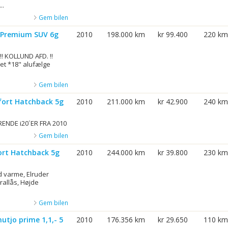
..
Gem bilen
i Premium SUV 6g
2010
198.000 km
kr 99.400
220 km
! KOLLUND AFD. !!
net *18" alufælge
Gem bilen
fort Hatchback 5g
2010
211.000 km
kr 42.900
240 km
ENDE i20´ER FRA 2010
Gem bilen
ort Hatchback 5g
2010
244.000 km
kr 39.800
230 km
ed varme, Elruder
rallås, Højde
Gem bilen
tjo prime 1,1,- 5
2010
176.356 km
kr 29.650
110 km