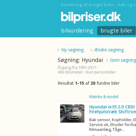
Vurdering af brugte biler - Køb og s
bilvurdering
brugte biler
Ny søgning
Ændre søgning
Søgning: Hyundai
Gem søgning
Årgang fra 1991-2011 -
Alle Kilometer - Kun personbiler
Resultat
1-15
af
20
fundne biler
Billede
Mærke & model
Hyundai ix35 2.0 CRD
Firehjulstræk Shiftron
Bak sensor, Kopholder, E
Service ok, Elruder for/bag
Klimaanlæg, Tåge...