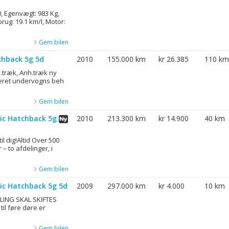
0, Egenvægt: 983 Kg,
rbrug: 19.1 km/l, Motor:
Gem bilen
chback 5g 5d
2010
155.000 km
kr 26.385
110 km
.træk, Anh.træk ny
været undervogns beh
Gem bilen
sic Hatchback 5g
2010
213.300 km
kr 14.900
40 km
til dig!Altid Over 500
 – to afdelinger, i
Gem bilen
sic Hatchback 5g 5d
2009
297.000 km
kr 4.000
10 km
LING SKAL SKIFTES
til føre døre er
Gem bilen