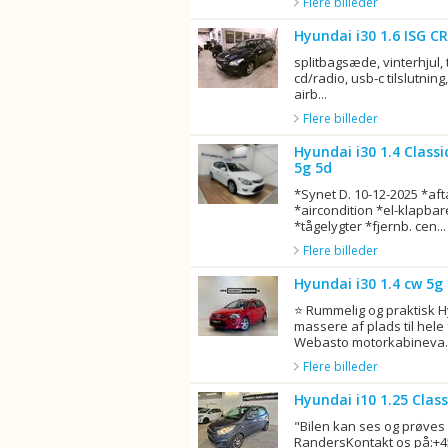
Flere billeder
Hyundai i30 1.6 ISG CR
splitbagsæde, vinterhjul, 
cd/radio, usb-c tilslutning,
airb...
Flere billeder
Hyundai i30 1.4 Class
5g 5d
*Synet D. 10-12-2025 *aft
*aircondition *el-klapbar
*tågelygter *fjernb. cen...
Flere billeder
Hyundai i30 1.4 cw 5g
⭐ Rummelig og praktisk 
massere af plads til hele 
Webasto motorkabineva..
Flere billeder
Hyundai i10 1.25 Clas
"Bilen kan ses og prøves 
RandersKontakt os på:+45