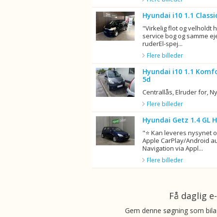
Hyundai i10 1.1 Class
"Virkelig flot og velholdt
service bog og samme eje
ruderEl-spej...
Flere billeder
Hyundai i10 1.1 Komf
5d
Centrallås, Elruder for, N
Flere billeder
Hyundai Getz 1.4 GL 
"⭐ Kan leveres nysynet o
Apple CarPlay/Android a
Navigation via Appl...
Flere billeder
Få daglig 
Gem denne søgning som bilag