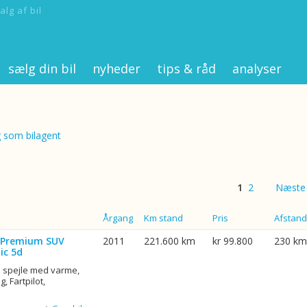
alg af bil
sælg din bil
nyheder
tips & råd
analyser
 som bilagent
1
2
Næste
Årgang
Km stand
Pris
Afstand
i Premium SUV
2011
221.600 km
kr 99.800
230 km
ic 5d
l spejle med varme,
, Fartpilot,