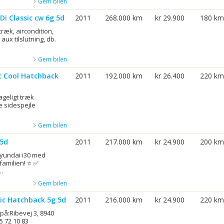
Gem bilen
Di Classic cw 6g 5d
2011
268.000 km
kr 29.900
180 km
træk, aircondition,
 aux tilslutning, db.
Gem bilen
ic Cool Hatchback
2011
192.000 km
kr 26.400
220 km
ageligt træk
e sidespejle
Gem bilen
 5d
2011
217.000 km
kr 24.900
200 km
Hyundai i30 med
familien! ⭐ ✅
.
Gem bilen
sic Hatchback 5g 5d
2011
216.000 km
kr 24.900
220 km
på:Ribevej 3, 8940
 72 10 83