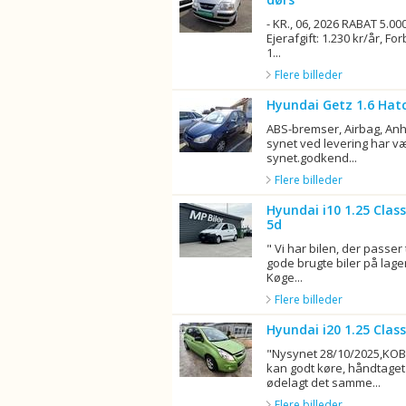
- KR., 06, 2026 RABAT 5.00
Ejerafgift: 1.230 kr/år, Fo
1...
Flere billeder
Hyundai Getz 1.6 Hat
ABS-bremser, Airbag, Anh
synet ved levering har 
synet.godkend...
Flere billeder
Hyundai i10 1.25 Clas
5d
" Vi har bilen, der passer 
gode brugte biler på lager
Køge...
Flere billeder
Hyundai i20 1.25 Clas
"Nysynet 28/10/2025,KOB
kan godt køre, håndtaget 
ødelagt det samme...
Flere billeder