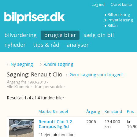
Log ind
Opret konto
Bilforsikring
Privat leasing
Billån
bilvurdering
brugte biler
sælg din bil
nyheder
tips & råd
analyser
Ny søgning
Ændre søgning
Søgning: Renault Clio
Gem søgning som bilagent
Årgang fra 1993-2013 -
Alle Kilometer - Kun personbiler
Resultat
1-4
af
4
fundne biler
Billede
Mærke & model
Årgang
Km stand
Pris
Renault Clio 1.2
2006
134.000
kr
Campus 5g 5d
km
16.9
"1.ejer, aircondition,