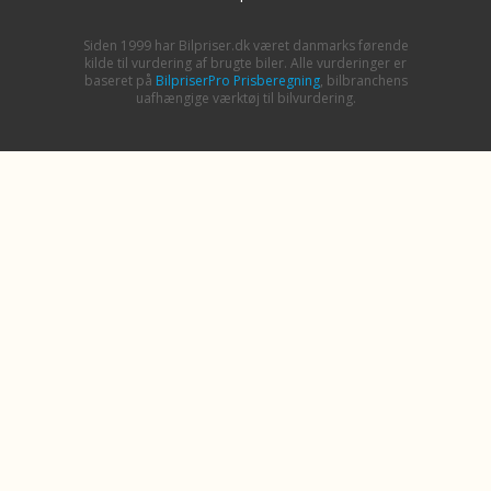
Siden 1999 har Bilpriser.dk været danmarks førende
kilde til vurdering af brugte biler. Alle vurderinger er
baseret på
BilpriserPro Prisberegning
, bilbranchens
uafhængige værktøj til bilvurdering.