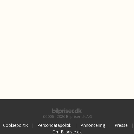
©2006 - 2026 Bilpriser.dk A/S
Cookiepolitik
|
Persondatapolitik
|
Annoncering
|
Presse
|
Om Bilpriser.dk