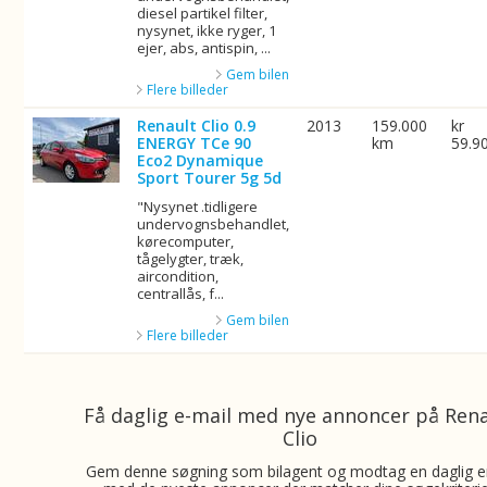
diesel partikel filter,
nysynet, ikke ryger, 1
ejer, abs, antispin, ...
Gem bilen
Flere billeder
Renault Clio 0.9
2013
159.000
kr
ENERGY TCe 90
km
59.9
Eco2 Dynamique
Sport Tourer 5g 5d
"Nysynet .tidligere
undervognsbehandlet,
kørecomputer,
tågelygter, træk,
aircondition,
centrallås, f...
Gem bilen
Flere billeder
Få daglig e-mail med nye annoncer på Ren
Clio
Gem denne søgning som bilagent og modtag en daglig e