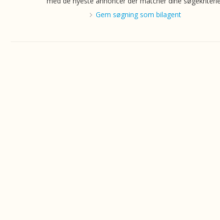
med de nyeste annoncer der matcher dine søgekriterie
Gem søgning som bilagent