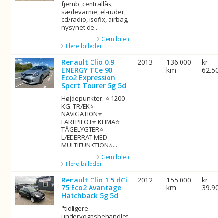
fjernb. centrallås,
sædevarme, el-ruder,
cd/radio, isofix, airbag,
nysynet de...
Gem bilen
Flere billeder
Renault Clio 0.9
2013
136.000
kr
ENERGY TCe 90
km
62.5
Eco2 Expression
Sport Tourer 5g 5d
Højdepunkter: ⭐ 1200
KG. TRÆK⭐
NAVIGATION⭐
FARTPILOT⭐ KLIMA⭐
TÅGELYGTER⭐
LÆDERRAT MED
MULTIFUNKTION⭐...
Gem bilen
Flere billeder
Renault Clio 1.5 dCi
2012
155.000
kr
75 Eco2 Avantage
km
39.9
Hatchback 5g 5d
"tidligere
undervognsbehandlet,