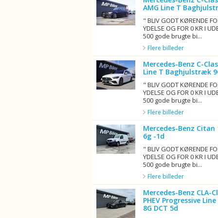
AMG Line T Baghjulst
" BLIV GODT KØRENDE FO
YDELSE OG FOR 0 KR I UD
500 gode brugte bi...
Flere billeder
Mercedes-Benz C-Cla
Line T Baghjulstræk 9
" BLIV GODT KØRENDE FO
YDELSE OG FOR 0 KR I UD
500 gode brugte bi...
Flere billeder
Mercedes-Benz Citan 
6g -1d
" BLIV GODT KØRENDE FO
YDELSE OG FOR 0 KR I UD
500 gode brugte bi...
Flere billeder
Mercedes-Benz CLA-Cl
PHEV Progressive Line
8G DCT 5d