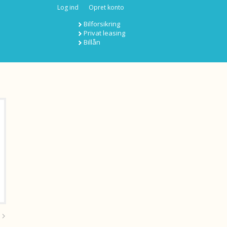
Log ind
Opret konto
Bilforsikring
Privat leasing
Billån