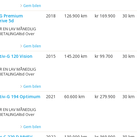
Gem bilen
-G Premium
2018
126.900 km
kr 169.900
30 km
rive 5d
R EN LAV MÅNEDLIG
BETALINGAltid Over
Gem bilen
iv-G 120 Vision
2015
145.200 km
kr 99.700
30 km
R EN LAV MÅNEDLIG
BETALINGAltid Over
Gem bilen
ctiv-G 194 Optimum
2021
60.600 km
kr 279.900
30 km
R EN LAV MÅNEDLIG
BETALINGAltid Over
Gem bilen
s C 220 D MHEV
2022
130.000 km
kr 369.900
30 km