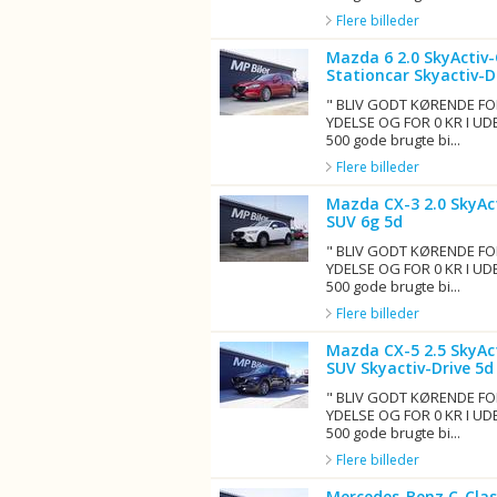
Flere billeder
Mazda 6 2.0 SkyActiv
Stationcar Skyactiv-D
" BLIV GODT KØRENDE FO
YDELSE OG FOR 0 KR I UD
500 gode brugte bi...
Flere billeder
Mazda CX-3 2.0 SkyAct
SUV 6g 5d
" BLIV GODT KØRENDE FO
YDELSE OG FOR 0 KR I UD
500 gode brugte bi...
Flere billeder
Mazda CX-5 2.5 SkyA
SUV Skyactiv-Drive 5d
" BLIV GODT KØRENDE FO
YDELSE OG FOR 0 KR I UD
500 gode brugte bi...
Flere billeder
Mercedes-Benz C-Clas