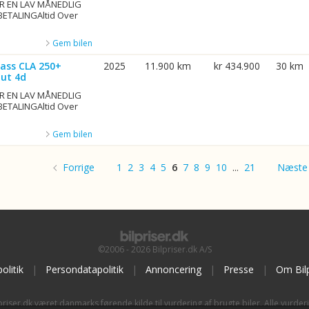
R EN LAV MÅNEDLIG
BETALINGAltid Over
Gem bilen
ass CLA 250+
2025
11.900 km
kr 434.900
30 km
ut 4d
R EN LAV MÅNEDLIG
BETALINGAltid Over
Gem bilen
Forrige
1
2
3
4
5
6
7
8
9
10
...
21
Næste
©2006 - 2026 Bilpriser.dk A/S
olitik
|
Persondatapolitik
|
Annoncering
|
Presse
|
Om Bilp
priser.dk været danmarks førende kilde til vurdering af brugte biler. Alle vurder