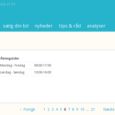
alg af bil
sælg din bil
nyheder
tips & råd
analyser
Åbningstider
Mandag - Fredag
09:00-17:00
Lørdag - Søndag
10:00-16:00
Forrige
1
2
3
4
5
6
7
8
9
10
...
21
Næste