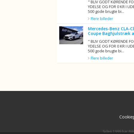
" BLIV GODT KØRENDE FO
YDELSE OG FOR 0 KR I UD
500 gode brugte bi...
Flere billeder
Mercedes-Benz CLA-Cl
Coupe Baghjulstræk a
" BLIV GODT KØRENDE FO
YDELSE OG FOR 0 KR I UD
500 gode brugte bi...
Flere billeder
Cookiep
Siden 1999 har Bil