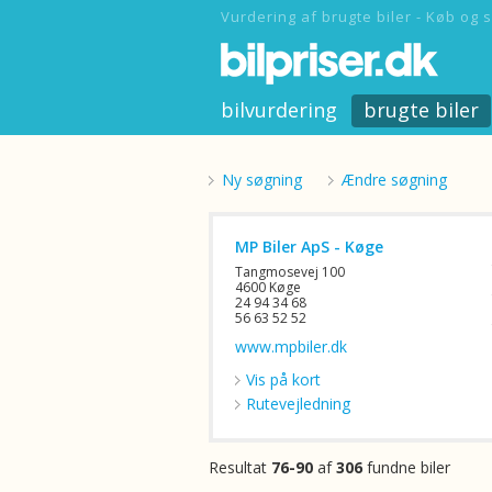
Vurdering af brugte biler - Køb og s
bilvurdering
brugte biler
Ny søgning
Ændre søgning
MP Biler ApS - Køge
Tangmosevej 100
4600 Køge
24 94 34 68
56 63 52 52
www.mpbiler.dk
Vis på kort
Rutevejledning
Resultat
76-90
af
306
fundne biler