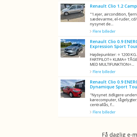
Renault Clio 1.2 Camp
"1.ejer, aircondition, fjern
sædevarme, el-ruder, cd/r
nysynet de...
Flere billeder
Renault Clio 0.9 ENER
Expression Sport Tour
Højdepunkter: ⭐ 1200 K
FARTPILOT⭐ KLIMA⭐ TÅG
MED MULTIFUNKTION⭐...
Flere billeder
Renault Clio 0.9 ENER
Dynamique Sport Tou
"Nysynet .tidligere unde
kørecomputer, tågelygter,
centrallås, f...
Flere billeder
Få daglig e-m