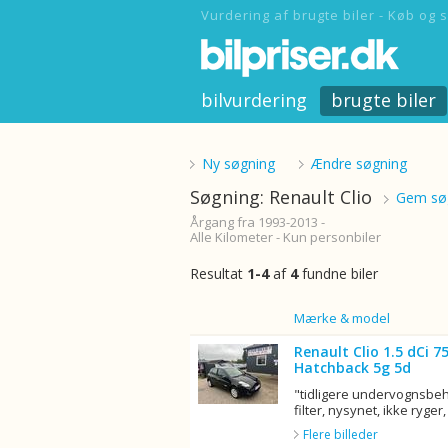
Vurdering af brugte biler - Køb og s
bilvurdering
brugte biler
Ny søgning
Ændre søgning
Søgning: Renault Clio
Gem søg
Årgang fra 1993-2013 -
Alle Kilometer - Kun personbiler
Resultat
1-4
af
4
fundne biler
Billede
Mærke & model
Renault Clio 1.5 dCi 
Hatchback 5g 5d
"tidligere undervognsbeha
filter, nysynet, ikke ryger, 
Flere billeder