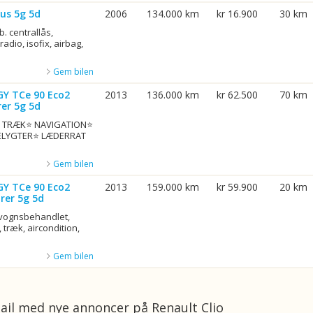
us 5g 5d
2006
134.000 km
kr 16.900
30 km
b. centrallås,
adio, isofix, airbag,
Gem bilen
GY TCe 90 Eco2
2013
136.000 km
kr 62.500
70 km
er 5g 5d
G. TRÆK⭐ NAVIGATION⭐
ELYGTER⭐ LÆDERRAT
Gem bilen
GY TCe 90 Eco2
2013
159.000 km
kr 59.900
20 km
rer 5g 5d
rvognsbehandlet,
 træk, aircondition,
Gem bilen
ail med nye annoncer på Renault Clio