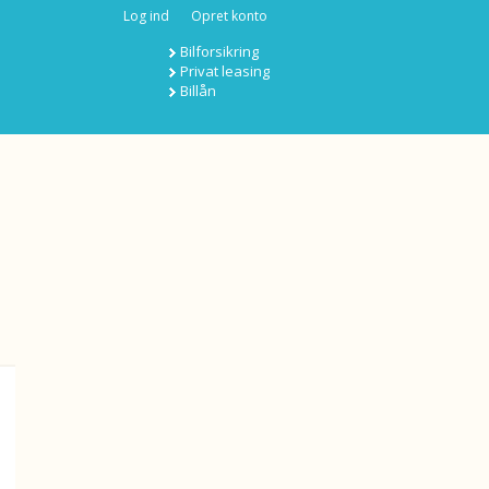
Log ind
Opret konto
Bilforsikring
Privat leasing
Billån