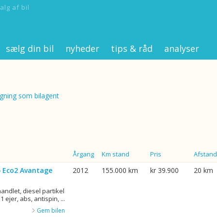
alg af bil
sælg din bil
nyheder
tips & råd
analyser
ning som bilagent
Årgang
Km stand
Pris
Afstand
75 Eco2 Avantage
2012
155.000 km
kr 39.900
20 km
ndlet, diesel partikel
1 ejer, abs, antispin, ...
Gem bilen