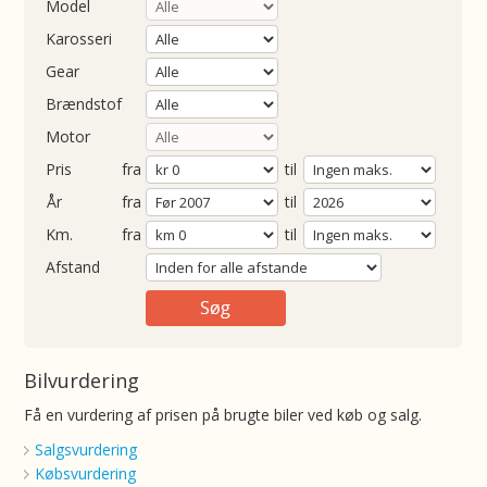
Model
Karosseri
Gear
Brændstof
Motor
Pris
fra
til
Årgang
fra
til
ometer
fra
til
Afstand
Bilvurdering
Få en vurdering af prisen på brugte biler ved køb og salg.
Salgsvurdering
Købsvurdering