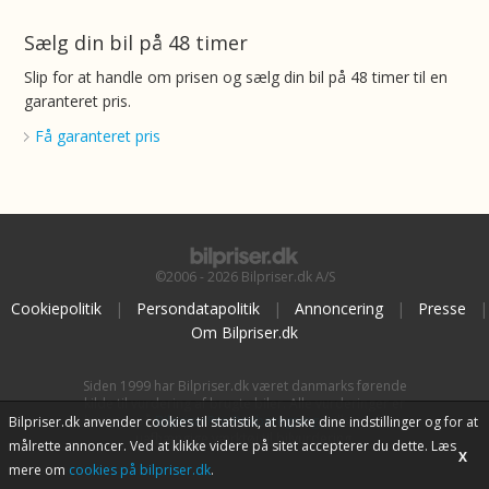
Sælg din bil på 48 timer
Slip for at handle om prisen og sælg din bil på 48 timer til en
garanteret pris.
Få garanteret pris
©2006 - 2026 Bilpriser.dk A/S
Cookiepolitik
|
Persondatapolitik
|
Annoncering
|
Presse
|
Om Bilpriser.dk
Siden 1999 har Bilpriser.dk været danmarks førende
kilde til vurdering af brugte biler. Alle vurderinger er
baseret på
BilpriserPro Prisberegning
, bilbranchens
Bilpriser.dk anvender cookies til statistik, at huske dine indstillinger og for at
uafhængige værktøj til bilvurdering.
målrette annoncer. Ved at klikke videre på sitet accepterer du dette. Læs
X
mere om
cookies på bilpriser.dk
.