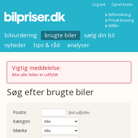
Log ind
Opret konto
Bilforsikring
Privat leasing
Billån
bilvurdering
brugte biler
sælg din bil
nyheder
tips & råd
analyser
Vigtig meddelelse:
Ikke alle felter er udfyldt:
Søg efter brugte biler
nummer
Skal udfyldes
Kategori
Mærke