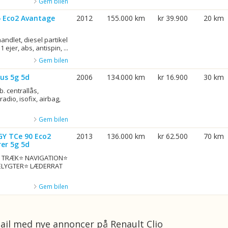
Gem bilen
75 Eco2 Avantage
2012
155.000 km
kr 39.900
20 km
ndlet, diesel partikel
1 ejer, abs, antispin, ...
Gem bilen
us 5g 5d
2006
134.000 km
kr 16.900
30 km
b. centrallås,
adio, isofix, airbag,
Gem bilen
GY TCe 90 Eco2
2013
136.000 km
kr 62.500
70 km
er 5g 5d
G. TRÆK⭐ NAVIGATION⭐
ELYGTER⭐ LÆDERRAT
Gem bilen
ail med nye annoncer på Renault Clio