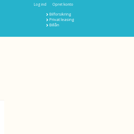
Log ind
Opret konto
Bilforsikring
Privat leasing
Billån