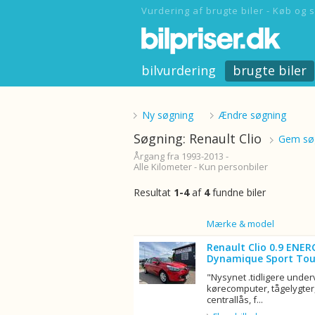
Vurdering af brugte biler - Køb og s
bilvurdering
brugte biler
Ny søgning
Ændre søgning
Søgning: Renault Clio
Gem søg
Årgang fra 1993-2013 -
Alle Kilometer - Kun personbiler
Resultat
1-4
af
4
fundne biler
Billede
Mærke & model
Renault Clio 0.9 ENER
Dynamique Sport Tou
"Nysynet .tidligere unde
kørecomputer, tågelygter,
centrallås, f...