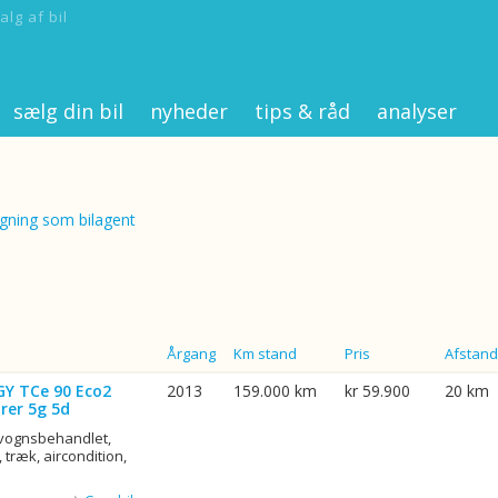
alg af bil
sælg din bil
nyheder
tips & råd
analyser
ning som bilagent
Årgang
Km stand
Pris
Afstand
GY TCe 90 Eco2
2013
159.000 km
kr 59.900
20 km
rer 5g 5d
rvognsbehandlet,
 træk, aircondition,