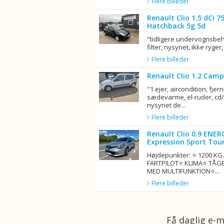
Flere billeder
Renault Clio 1.5 dCi 
Hatchback 5g 5d
"tidligere undervognsbeha
filter, nysynet, ikke ryger, 
Flere billeder
Renault Clio 1.2 Camp
"1.ejer, aircondition, fjern
sædevarme, el-ruder, cd/r
nysynet de...
Flere billeder
Renault Clio 0.9 ENER
Expression Sport Tour
Højdepunkter: ⭐ 1200 K
FARTPILOT⭐ KLIMA⭐ TÅG
MED MULTIFUNKTION⭐...
Flere billeder
Få daglig e-m