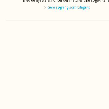
med de nyeste annoncer der matcher dine søgekriterie
Gem søgning som bilagent