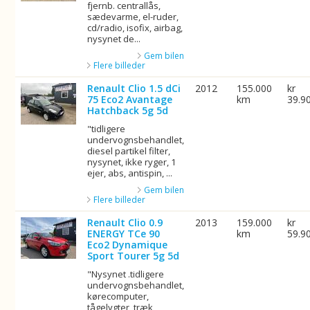
fjernb. centrallås,
sædevarme, el-ruder,
cd/radio, isofix, airbag,
nysynet de...
Gem bilen
Flere billeder
Renault Clio 1.5 dCi
2012
155.000
kr
75 Eco2 Avantage
km
39.9
Hatchback 5g 5d
"tidligere
undervognsbehandlet,
diesel partikel filter,
nysynet, ikke ryger, 1
ejer, abs, antispin, ...
Gem bilen
Flere billeder
Renault Clio 0.9
2013
159.000
kr
ENERGY TCe 90
km
59.9
Eco2 Dynamique
Sport Tourer 5g 5d
"Nysynet .tidligere
undervognsbehandlet,
kørecomputer,
tågelygter, træk,