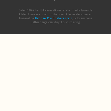
Siden 1999 har Bilpriser.dk været danmarks førende
kilde til vurdering af brugte biler. Alle vurderinger er
baseret på
BilpriserPro Prisberegning
, bilbranchens
uafhængige værktøj til bilvurdering.