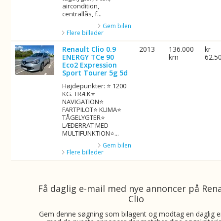
aircondition,
centrallås, f...
Gem bilen
Flere billeder
Renault Clio 0.9
2013
136.000
kr
ENERGY TCe 90
km
62.5
Eco2 Expression
Sport Tourer 5g 5d
Højdepunkter: ⭐ 1200
KG. TRÆK⭐
NAVIGATION⭐
FARTPILOT⭐ KLIMA⭐
TÅGELYGTER⭐
LÆDERRAT MED
MULTIFUNKTION⭐...
Gem bilen
Flere billeder
Få daglig e-mail med nye annoncer på Ren
Clio
Gem denne søgning som bilagent og modtag en daglig e