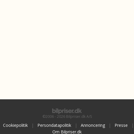
©2006 - 2026 Bilpriser.dk A/S
Cookiepolitik
|
Persondatapolitik
|
Annoncering
|
Presse
|
Om Bilpriser.dk