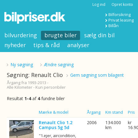
Log ind
Opret konto
Bilforsikring
Privat leasing
Billån
bilvurdering
brugte biler
sælg din bil
nyheder
tips & råd
analyser
Ny søgning
Ændre søgning
Søgning: Renault Clio
Gem søgning som bilagent
Årgang fra 1993-2013 -
Alle Kilometer - Kun personbiler
Resultat
1-4
af
4
fundne biler
Billede
Mærke & model
Årgang
Km stand
Pris
Renault Clio 1.2
2006
134.000
kr
Campus 5g 5d
km
16.9
"1.ejer, aircondition,