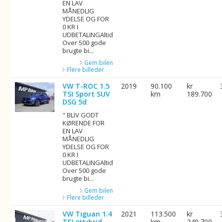
EN LAV
MÅNEDLIG
YDELSE OG FOR
0 KR I
UDBETALINGAltid
Over 500 gode
brugte bi...
Gem bilen
Flere billeder
VW T-ROC 1.5
2019
90.100
kr
TSI Sport SUV
km
189.700
DSG 5d
" BLIV GODT
KØRENDE FOR
EN LAV
MÅNEDLIG
YDELSE OG FOR
0 KR I
UDBETALINGAltid
Over 500 gode
brugte bi...
Gem bilen
Flere billeder
VW Tiguan 1.4
2021
113.500
kr
TSI eHybrid
km
249.700