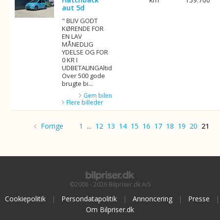
aut 5d
" BLIV GODT
KØRENDE FOR
EN LAV
MÅNEDLIG
YDELSE OG FOR
0 KR I
UDBETALINGAltid
Over 500 gode
brugte bi...
Gem bilen
Flere billeder
Forrige
1
...
12
13
14
15
16
17
18
19
20
21
©2006 - 2026 Bilpriser.dk A/S
Cookiepolitik
|
Persondatapolitik
|
Annoncering
|
Presse
|
Om Bilpriser.dk