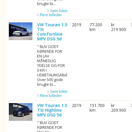
brugte bi...
Gem bilen
Flere billeder
VW Touran 1.5
2019
77.200
kr
TSI
km
219.900
Comfortline
MPV DSG 5d
" BLIV GODT
KØRENDE FOR
EN LAV
MÅNEDLIG
YDELSE OG FOR
0 KR I
UDBETALINGAltid
Over 500 gode
brugte bi...
Gem bilen
Flere billeder
VW Touran 1.5
2019
151.700
kr
TSI Highline
km
209.900
MPV DSG 5d
" BLIV GODT
KØRENDE FOR