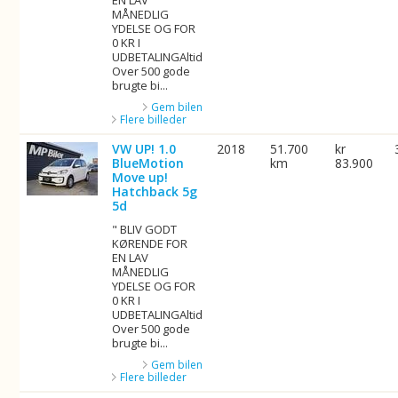
EN LAV
MÅNEDLIG
YDELSE OG FOR
0 KR I
UDBETALINGAltid
Over 500 gode
brugte bi...
Gem bilen
Flere billeder
VW UP! 1.0
2018
51.700
kr
BlueMotion
km
83.900
Move up!
Hatchback 5g
5d
" BLIV GODT
KØRENDE FOR
EN LAV
MÅNEDLIG
YDELSE OG FOR
0 KR I
UDBETALINGAltid
Over 500 gode
brugte bi...
Gem bilen
Flere billeder