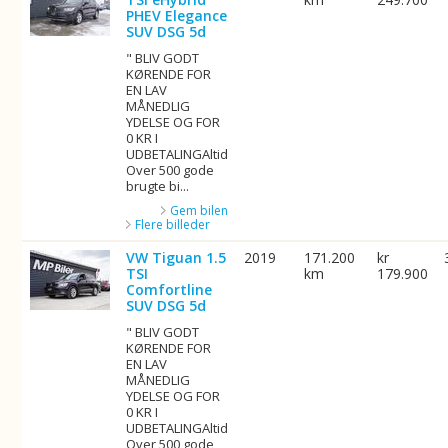
PHEV Elegance
SUV DSG 5d
" BLIV GODT
KØRENDE FOR
EN LAV
MÅNEDLIG
YDELSE OG FOR
0 KR I
UDBETALINGAltid
Over 500 gode
brugte bi...
Gem bilen
Flere billeder
VW Tiguan 1.5
2019
171.200
kr
TSI
km
179.900
Comfortline
SUV DSG 5d
" BLIV GODT
KØRENDE FOR
EN LAV
MÅNEDLIG
YDELSE OG FOR
0 KR I
UDBETALINGAltid
Over 500 gode