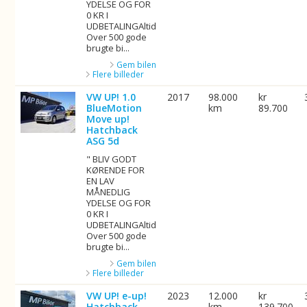
YDELSE OG FOR
0 KR I
UDBETALINGAltid
Over 500 gode
brugte bi...
Gem bilen
Flere billeder
VW UP! 1.0
2017
98.000
kr
BlueMotion
km
89.700
Move up!
Hatchback
ASG 5d
" BLIV GODT
KØRENDE FOR
EN LAV
MÅNEDLIG
YDELSE OG FOR
0 KR I
UDBETALINGAltid
Over 500 gode
brugte bi...
Gem bilen
Flere billeder
VW UP! e-up!
2023
12.000
kr
Hatchback
km
139.700