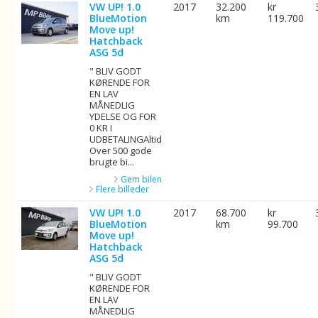
VW UP! 1.0
2017
32.200
kr
BlueMotion
km
119.700
Move up!
Hatchback
ASG 5d
" BLIV GODT
KØRENDE FOR
EN LAV
MÅNEDLIG
YDELSE OG FOR
0 KR I
UDBETALINGAltid
Over 500 gode
brugte bi...
Gem bilen
Flere billeder
VW UP! 1.0
2017
68.700
kr
BlueMotion
km
99.700
Move up!
Hatchback
ASG 5d
" BLIV GODT
KØRENDE FOR
EN LAV
MÅNEDLIG