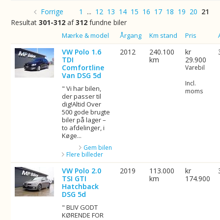
Forrige
1
...
12
13
14
15
16
17
18
19
20
21
Resultat
301-312
af
312
fundne biler
Billede
Mærke & model
Årgang
Km stand
Pris
VW Polo 1.6
2012
240.100
kr
TDI
km
29.900
Comfortline
Varebil
Van DSG 5d
Incl.
" Vi har bilen,
moms
der passer til
dig!Altid Over
500 gode brugte
biler på lager –
to afdelinger, i
Køge...
Gem bilen
Flere billeder
VW Polo 2.0
2019
113.000
kr
TSI GTI
km
174.900
Hatchback
DSG 5d
" BLIV GODT
KØRENDE FOR