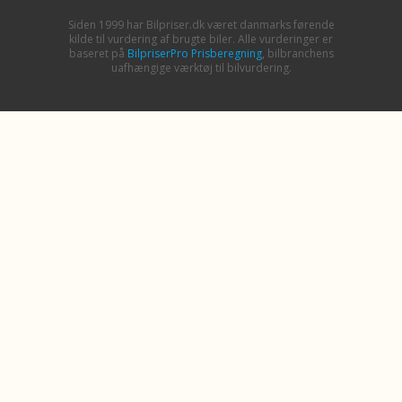
Siden 1999 har Bilpriser.dk været danmarks førende
kilde til vurdering af brugte biler. Alle vurderinger er
baseret på
BilpriserPro Prisberegning
, bilbranchens
uafhængige værktøj til bilvurdering.