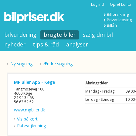
Log ind
Opret konto
Bilforsikring
Privat leasing
Billån
bilvurdering
brugte biler
sælg din bil
nyheder
tips & råd
analyser
Ny søgning
Ændre søgning
MP Biler ApS - Køge
Åbningstider
Tangmosevej 100
Mandag - Fredag
09:00
4600 Køge
24 94 34 68
Lørdag - Søndag
10:00
56 63 52 52
www.mpbiler.dk
Vis på kort
Rutevejledning