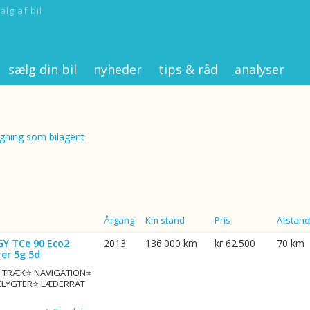
alg af bil
sælg din bil
nyheder
tips & råd
analyser
ning som bilagent
Årgang
Km stand
Pris
Afstand
GY TCe 90 Eco2
2013
136.000 km
kr 62.500
70 km
er 5g 5d
G. TRÆK⭐ NAVIGATION⭐
ELYGTER⭐ LÆDERRAT