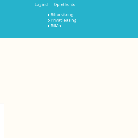
Log ind
Opret konto
Bilforsikring
Privat leasing
Billån