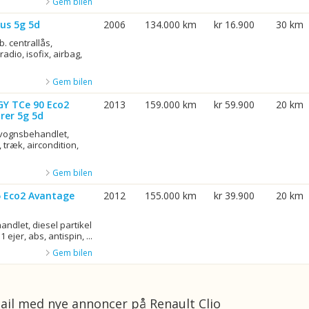
Gem bilen
us 5g 5d
2006
134.000 km
kr 16.900
30 km
b. centrallås,
adio, isofix, airbag,
Gem bilen
GY TCe 90 Eco2
2013
159.000 km
kr 59.900
20 km
rer 5g 5d
rvognsbehandlet,
 træk, aircondition,
Gem bilen
75 Eco2 Avantage
2012
155.000 km
kr 39.900
20 km
ndlet, diesel partikel
1 ejer, abs, antispin, ...
Gem bilen
ail med nye annoncer på Renault Clio