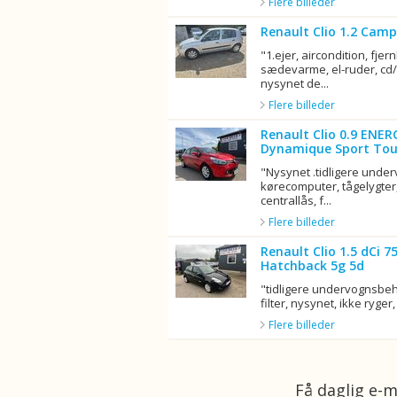
Flere billeder
Renault Clio 1.2 Camp
"1.ejer, aircondition, fjern
sædevarme, el-ruder, cd/r
nysynet de...
Flere billeder
Renault Clio 0.9 ENER
Dynamique Sport Tou
"Nysynet .tidligere unde
kørecomputer, tågelygter,
centrallås, f...
Flere billeder
Renault Clio 1.5 dCi 
Hatchback 5g 5d
"tidligere undervognsbeha
filter, nysynet, ikke ryger, 
Flere billeder
Få daglig e-m