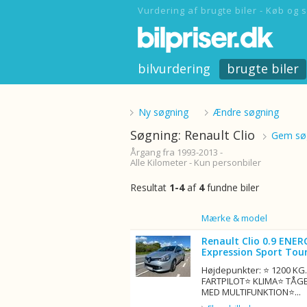
Vurdering af brugte biler - Køb og s
bilvurdering
brugte biler
Ny søgning
Ændre søgning
Søgning: Renault Clio
Gem søg
Årgang fra 1993-2013 -
Alle Kilometer - Kun personbiler
Resultat
1-4
af
4
fundne biler
Billede
Mærke & model
Renault Clio 0.9 ENER
Expression Sport Tour
Højdepunkter: ⭐ 1200 K
FARTPILOT⭐ KLIMA⭐ TÅG
MED MULTIFUNKTION⭐...