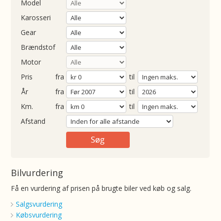
Model
Karosseri
Gear
Brændstof
Motor
Pris
fra
til
Årgang
fra
til
ometer
fra
til
Afstand
Bilvurdering
Få en vurdering af prisen på brugte biler ved køb og salg.
Salgsvurdering
Købsvurdering