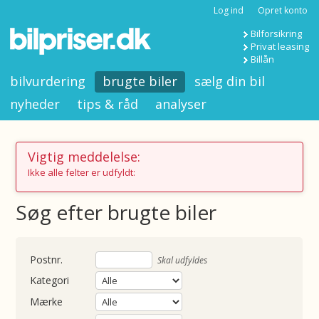
Log ind
Opret konto
Bilforsikring
Privat leasing
Billån
bilvurdering
brugte biler
sælg din bil
nyheder
tips & råd
analyser
Vigtig meddelelse:
Ikke alle felter er udfyldt:
Søg efter brugte biler
nummer
Skal udfyldes
Kategori
Mærke