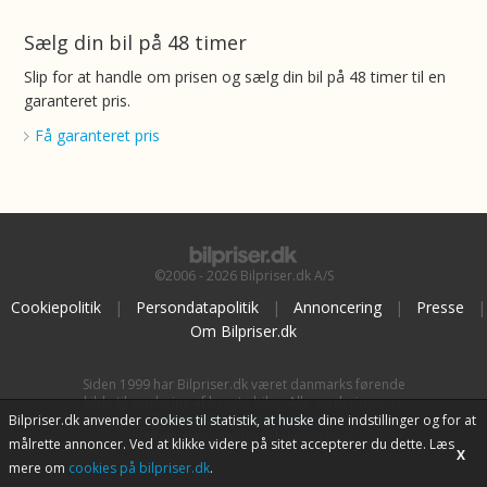
Sælg din bil på 48 timer
Slip for at handle om prisen og sælg din bil på 48 timer til en
garanteret pris.
Få garanteret pris
©2006 - 2026 Bilpriser.dk A/S
Cookiepolitik
|
Persondatapolitik
|
Annoncering
|
Presse
|
Om Bilpriser.dk
Siden 1999 har Bilpriser.dk været danmarks førende
kilde til vurdering af brugte biler. Alle vurderinger er
baseret på
BilpriserPro Prisberegning
, bilbranchens
Bilpriser.dk anvender cookies til statistik, at huske dine indstillinger og for at
uafhængige værktøj til bilvurdering.
målrette annoncer. Ved at klikke videre på sitet accepterer du dette. Læs
X
mere om
cookies på bilpriser.dk
.