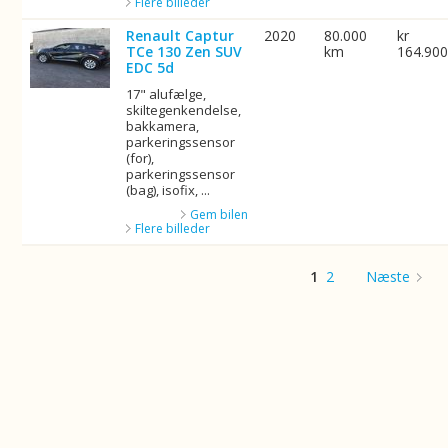
Flere billeder
Renault Captur
2020
80.000
kr
TCe 130 Zen SUV
km
164.90
EDC 5d
17" alufælge,
skiltegenkendelse,
bakkamera,
parkeringssensor
(for),
parkeringssensor
(bag), isofix, ...
Gem bilen
Flere billeder
1
2
Næste