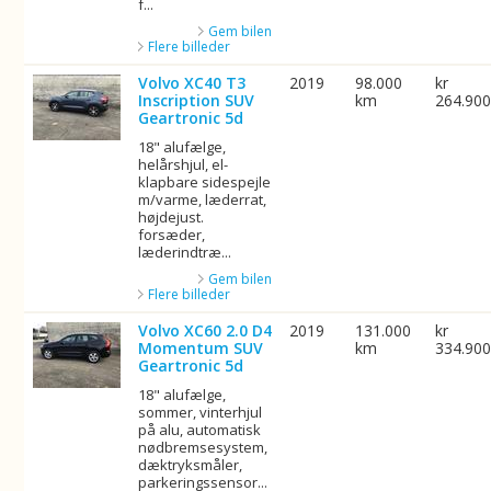
f...
Gem bilen
Flere billeder
Volvo XC40 T3
2019
98.000
kr
Inscription SUV
km
264.90
Geartronic 5d
18" alufælge,
helårshjul, el-
klapbare sidespejle
m/varme, læderrat,
højdejust.
forsæder,
læderindtræ...
Gem bilen
Flere billeder
Volvo XC60 2.0 D4
2019
131.000
kr
Momentum SUV
km
334.90
Geartronic 5d
18" alufælge,
sommer, vinterhjul
på alu, automatisk
nødbremsesystem,
dæktryksmåler,
parkeringssensor...