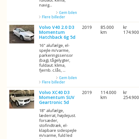
fuldaut. klima,
navig...
Gem bilen
Flere billeder
Volvo V40 2.0 D3
2019
85.000
kr
Momentum
km
174.90
Hatchback 6g 5d
16" alufælge, el-
spejle m/varme,
parkeringssensor
(bag), tågelygter,
fuldaut. klima,
fjernb. c.lås, ...
Gem bilen
Flere billeder
Volvo XC40 D3
2019
114.000
kr
Momentum SUV
km
254.90
Geartronic 5d
18" alufælge,
læderrat, højdejust.
forsæder,
stofindtræk, el-
klapbare sidespejle
m/varme, fuld led