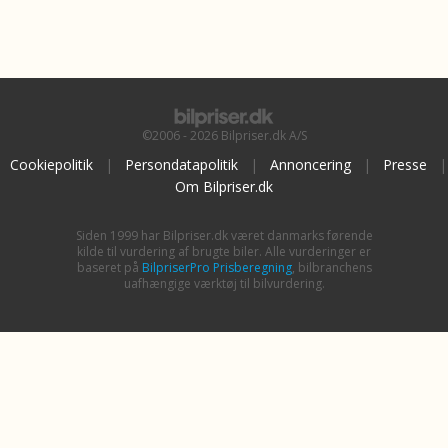
©2006 - 2026 Bilpriser.dk A/S
Cookiepolitik
|
Persondatapolitik
|
Annoncering
|
Presse
|
Om Bilpriser.dk
Siden 1999 har Bilpriser.dk været danmarks førende
kilde til vurdering af brugte biler. Alle vurderinger er
baseret på
BilpriserPro Prisberegning
, bilbranchens
uafhængige værktøj til bilvurdering.