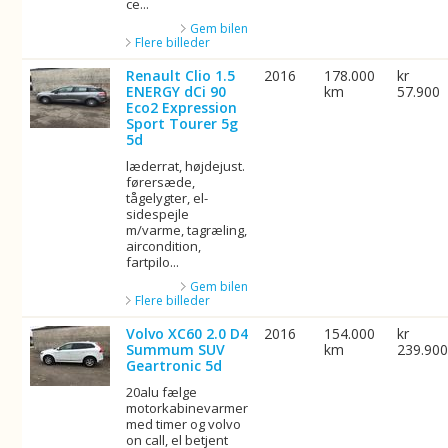
ce...
Gem bilen
Flere billeder
Renault Clio 1.5
2016
178.000
kr
ENERGY dCi 90
km
57.900
Eco2 Expression
Sport Tourer 5g
5d
læderrat, højdejust.
førersæde,
tågelygter, el-
sidespejle
m/varme, tagræling,
aircondition,
fartpilo...
Gem bilen
Flere billeder
Volvo XC60 2.0 D4
2016
154.000
kr
Summum SUV
km
239.90
Geartronic 5d
20alu fælge
motorkabinevarmer
med timer og volvo
on call, el betjent