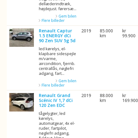
dellæderindtræk,
højdejust. førersæ...
Gem bilen
Flere billeder
Renault Captur
2019
85.000
kr
1.5 ENERGY dCi
km
99.900
90 Zen SUV 5g 5d
led kørelys, el-
klapbare sidespejle
m/varme,
aircondition, fjernb.
centrallås, nøglefri
adgang, fart...
Gem bilen
Flere billeder
Renault Grand
2019
88.000
kr
Scénic IV 1,7 dCi
km
169.90
120 Zen EDC
tågelygter, led
kørelys,
automatgear, 4x el-
ruder, fartpilot,
nøglefri adgang,