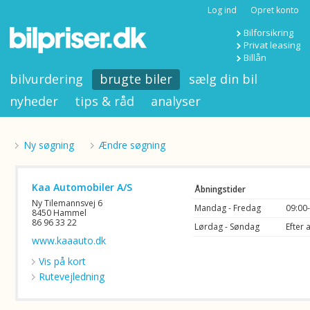
Log ind
Opret konto
Bilforsikring
Privat leasing
Billån
bilvurdering
brugte biler
sælg din bil
nyheder
tips & råd
analyser
Ny søgning
Ændre søgning
Kaa Automobiler A/S
Åbningstider
Ny Tilemannsvej 6
Mandag - Fredag
09:00
8450 Hammel
86 96 33 22
Lørdag - Søndag
Efter 
www.kaaauto.dk
Vis på kort
Rutevejledning