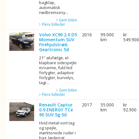
bagklap,
automatisk
nødbremsesy...
Gem bilen
Flere billeder
Volvo XC90 2.0 D5
2016
99.000
kr
Momentum SUV
km
549.90
Firehjulstræk
Geartronic 5d
21" alufælge, el-
klapbare sidespejle
m/varme, fuld led
forlygter, adaptive
forlygter, kurvelys,
tagr...
Gem bilen
Flere billeder
Renault Captur
2017
55.000
kr
0.9 ENERGY TCe
km
92.900
90 SUV 5g 5d
Hvid metal-sort tag
og spejle,
mørktonede ruder i
bag, læderrat,