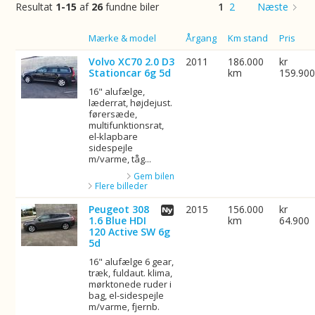
Resultat
1-15
af
26
fundne biler
1
2
Næste
Billede
Mærke & model
Årgang
Km stand
Pris
Volvo XC70 2.0 D3
2011
186.000
kr
Stationcar 6g 5d
km
159.90
16" alufælge,
læderrat, højdejust.
førersæde,
multifunktionsrat,
el-klapbare
sidespejle
m/varme, tåg...
Gem bilen
Flere billeder
Peugeot 308
2015
156.000
kr
1.6 Blue HDI
km
64.900
120 Active SW 6g
5d
16" alufælge 6 gear,
træk, fuldaut. klima,
mørktonede ruder i
bag, el-sidespejle
m/varme, fjernb.