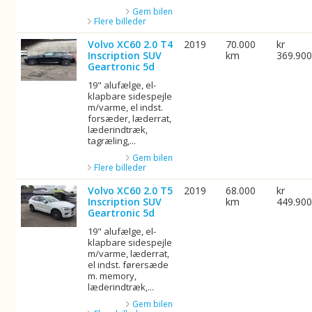
Gem bilen
Flere billeder
Volvo XC60 2.0 T4
2019
70.000
kr
Inscription SUV
km
369.90
Geartronic 5d
19" alufælge, el-
klapbare sidespejle
m/varme, el indst.
forsæder, læderrat,
læderindtræk,
tagræling,...
Gem bilen
Flere billeder
Volvo XC60 2.0 T5
2019
68.000
kr
Inscription SUV
km
449.90
Geartronic 5d
19" alufælge, el-
klapbare sidespejle
m/varme, læderrat,
el indst. førersæde
m. memory,
læderindtræk,...
Gem bilen