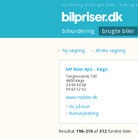
Vurdering af brugte biler - Køb og s
bilvurdering
brugte biler
Ny søgning
Ændre søgning
MP Biler ApS - Køge
Tangmosevej 100
4600 Køge
24 94 34 68
56 63 52 52
www.mpbiler.dk
Vis på kort
Rutevejledning
Resultat
196-210
af
312
fundne biler