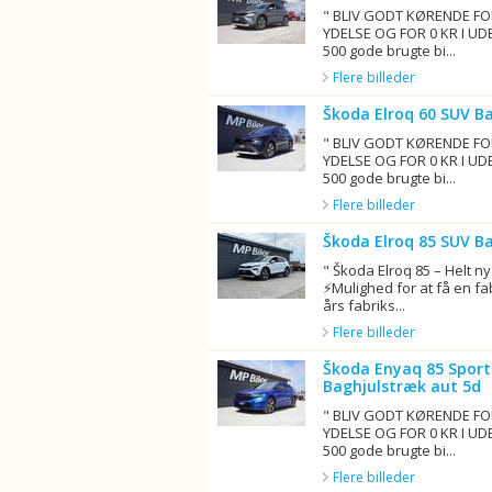
" BLIV GODT KØRENDE FO
YDELSE OG FOR 0 KR I UD
500 gode brugte bi...
Flere billeder
Škoda Elroq 60 SUV B
" BLIV GODT KØRENDE FO
YDELSE OG FOR 0 KR I UD
500 gode brugte bi...
Flere billeder
Škoda Elroq 85 SUV B
" Škoda Elroq 85 – Helt ny
⚡Mulighed for at få en fa
års fabriks...
Flere billeder
Škoda Enyaq 85 Sport
Baghjulstræk aut 5d
" BLIV GODT KØRENDE FO
YDELSE OG FOR 0 KR I UD
500 gode brugte bi...
Flere billeder