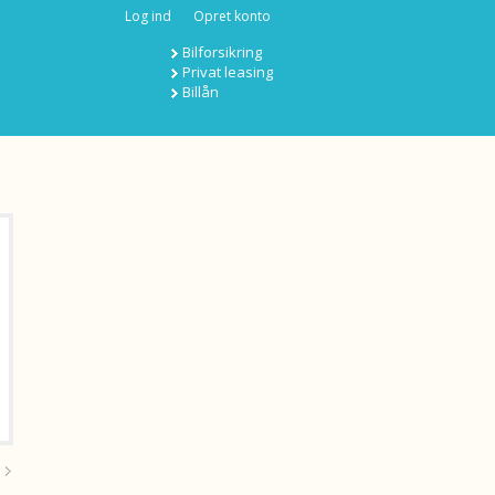
Log ind
Opret konto
Bilforsikring
Privat leasing
Billån