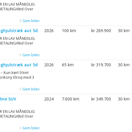
R EN LAV MÅNEDLIG
BETALINGAltid Over
Gem bilen
aghjulstræk aut 5d
2026
100 km
kr 269.900
30 km
R EN LAV MÅNEDLIG
BETALINGAltid Over
Gem bilen
aghjulstræk aut 5d
2026
65 km
kr 319.700
30 km
 – Kun kørt 9 km!
briksny Elroq med 3
Gem bilen
line SUV
2024
7.600 km
kr 349.700
30 km
R EN LAV MÅNEDLIG
BETALINGAltid Over
Gem bilen