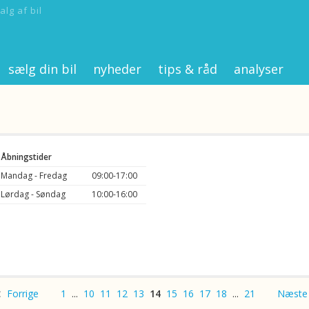
alg af bil
sælg din bil
nyheder
tips & råd
analyser
Åbningstider
Mandag - Fredag
09:00-17:00
Lørdag - Søndag
10:00-16:00
Forrige
1
...
10
11
12
13
14
15
16
17
18
...
21
Næste