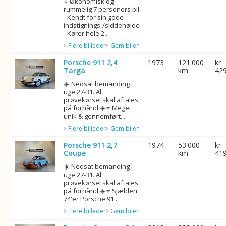
⭐ Økonomisk og
rummelig 7 personers bil
- Kendt for sin gode
indstignings-/siddehøjde
- Kører hele 2...
Flere billeder
Gem bilen
Porsche 911 2,4
1973
121.000
kr
Targa
km
42
☀️ Nedsat bemanding i
uge 27-31. Al
prøvekørsel skal aftales
på forhånd ☀️⭐️ Meget
unik & gennemført...
Flere billeder
Gem bilen
Porsche 911 2,7
1974
53.000
kr
Coupe
km
41
☀️ Nedsat bemanding i
uge 27-31. Al
prøvekørsel skal aftales
på forhånd ☀️⭐ Sjælden
74'er Porsche 91...
Flere billeder
Gem bilen