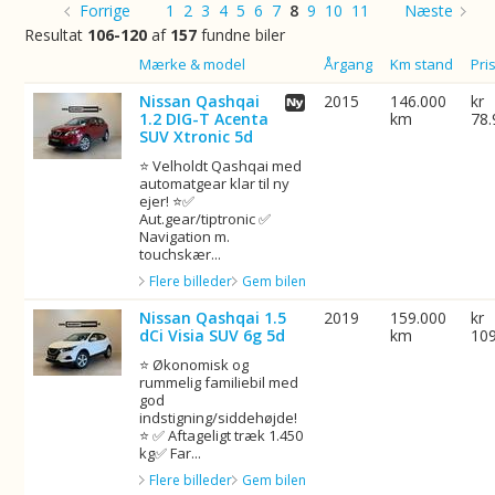
Forrige
1
2
3
4
5
6
7
8
9
10
11
Næste
Resultat
106-120
af
157
fundne biler
Billede
Mærke & model
Årgang
Km stand
Pri
Nissan Qashqai
2015
146.000
kr
1.2 DIG-T Acenta
km
78.
SUV Xtronic 5d
⭐ Velholdt Qashqai med
automatgear klar til ny
ejer! ⭐✅
Aut.gear/tiptronic ✅
Navigation m.
touchskær...
Flere billeder
Gem bilen
Nissan Qashqai 1.5
2019
159.000
kr
dCi Visia SUV 6g 5d
km
10
⭐ Økonomisk og
rummelig familiebil med
god
indstigning/siddehøjde!
⭐ ✅ Aftageligt træk 1.450
kg✅ Far...
Flere billeder
Gem bilen