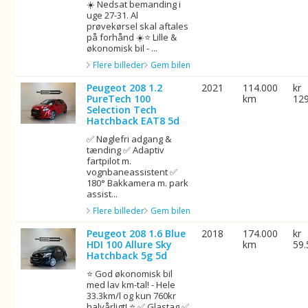
☀️ Nedsat bemanding i
uge 27-31. Al
prøvekørsel skal aftales
på forhånd ☀️⭐ Lille &
økonomisk bil - ...
Flere billeder
Gem bilen
Peugeot 208 1.2
2021
114.000
kr
PureTech 100
km
12
Selection Tech
Hatchback EAT8 5d
✅ Nøglefri adgang &
tænding ✅ Adaptiv
fartpilot m.
vognbaneassistent ✅
180° Bakkamera m. park
assist...
Flere billeder
Gem bilen
Peugeot 208 1.6 Blue
2018
174.000
kr
HDI 100 Allure Sky
km
59.
Hatchback 5g 5d
⭐ God økonomisk bil
med lav km-tal! - Hele
33.3km/l og kun 760kr
halvårligt! ⭐ ✅ Glastag ✅