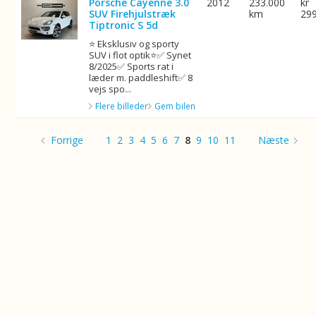
Porsche Cayenne 3.0
2012
233.000
kr
SUV Firehjulstræk
km
29
Tiptronic S 5d
⭐ Eksklusiv og sporty
SUV i flot optik⭐✅ Synet
8/2025✅ Sports rat i
læder m. paddleshift✅ 8
vejs spo...
Flere billeder
Gem bilen
Forrige
1
2
3
4
5
6
7
8
9
10
11
Næste