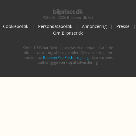
©2006 - 2026 Bilpriser.dk A/S
Cookiepolitik
|
Persondatapolitik
|
Annoncering
|
Presse
|
Om Bilpriser.dk
Siden 1999 har Bilpriser.dk været danmarks førende
kilde til vurdering af brugte biler. Alle vurderinger er
baseret på
BilpriserPro Prisberegning
, bilbranchens
uafhængige værktøj til bilvurdering.