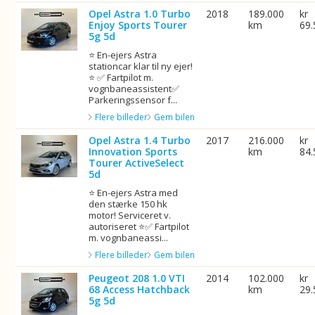
Opel Astra 1.0 Turbo
2018
189.000
kr
Enjoy Sports Tourer
km
69.
5g 5d
⭐ En-ejers Astra
stationcar klar til ny ejer!
⭐ ✅ Fartpilot m.
vognbaneassistent✅
Parkeringssensor f...
Flere billeder
Gem bilen
Opel Astra 1.4 Turbo
2017
216.000
kr
Innovation Sports
km
84.
Tourer ActiveSelect
5d
⭐ En-ejers Astra med
den stærke 150 hk
motor! Serviceret v.
autoriseret ⭐✅ Fartpilot
m. vognbaneassi...
Flere billeder
Gem bilen
Peugeot 208 1.0 VTI
2014
102.000
kr
68 Access Hatchback
km
29.
5g 5d