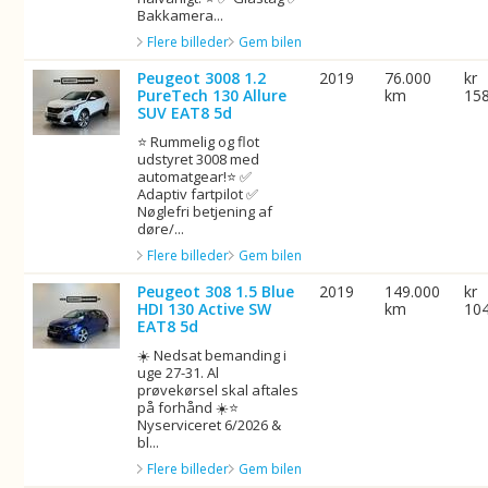
Bakkamera...
Flere billeder
Gem bilen
Peugeot 3008 1.2
2019
76.000
kr
PureTech 130 Allure
km
15
SUV EAT8 5d
⭐ Rummelig og flot
udstyret 3008 med
automatgear!⭐ ✅
Adaptiv fartpilot ✅
Nøglefri betjening af
døre/...
Flere billeder
Gem bilen
Peugeot 308 1.5 Blue
2019
149.000
kr
HDI 130 Active SW
km
10
EAT8 5d
☀️ Nedsat bemanding i
uge 27-31. Al
prøvekørsel skal aftales
på forhånd ☀️⭐
Nyserviceret 6/2026 &
bl...
Flere billeder
Gem bilen