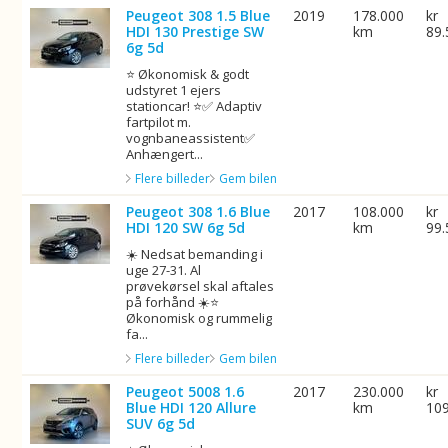
Peugeot 308 1.5 Blue
2019
178.000
kr
HDI 130 Prestige SW
km
89.
6g 5d
⭐ Økonomisk & godt
udstyret 1 ejers
stationcar! ⭐✅ Adaptiv
fartpilot m.
vognbaneassistent✅
Anhængert...
Flere billeder
Gem bilen
Peugeot 308 1.6 Blue
2017
108.000
kr
HDI 120 SW 6g 5d
km
99.
☀️ Nedsat bemanding i
uge 27-31. Al
prøvekørsel skal aftales
på forhånd ☀️⭐
Økonomisk og rummelig
fa...
Flere billeder
Gem bilen
Peugeot 5008 1.6
2017
230.000
kr
Blue HDI 120 Allure
km
10
SUV 6g 5d