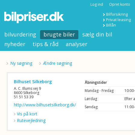
Log ind
Opret konto
Bilforsikring
Privat leasing
Billån
bilvurdering
brugte biler
sælg din bil
nyheder
tips & råd
analyser
Ny søgning
Ændre søgning
Bilhuset Silkeborg
Åbningstider
A. C. Illums vej 9
Mandag - Fredag
10:00
8600 Silkeborg
51 51 53 39
Lørdag
Efter 
http://www.bilhusetsilkeborg.dk/
Søndag
11:00
Vis på kort
Rutevejledning