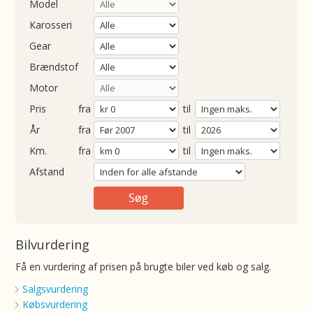
Model
Karosseri
Gear
Brændstof
Motor
Pris
fra
til
Årgang
fra
til
ometer
fra
til
Afstand
Bilvurdering
Få en vurdering af prisen på brugte biler ved køb og salg.
Salgsvurdering
Købsvurdering