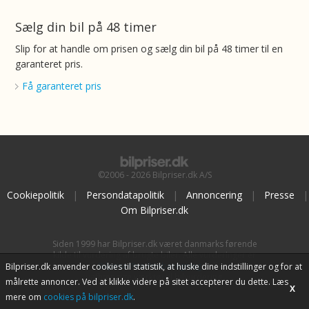
Sælg din bil på 48 timer
Slip for at handle om prisen og sælg din bil på 48 timer til en
garanteret pris.
Få garanteret pris
©2006 - 2026 Bilpriser.dk A/S
Cookiepolitik
|
Persondatapolitik
|
Annoncering
|
Presse
|
Om Bilpriser.dk
Siden 1999 har Bilpriser.dk været danmarks førende
kilde til vurdering af brugte biler. Alle vurderinger er
baseret på
BilpriserPro Prisberegning
, bilbranchens
Bilpriser.dk anvender cookies til statistik, at huske dine indstillinger og for at
uafhængige værktøj til bilvurdering.
målrette annoncer. Ved at klikke videre på sitet accepterer du dette. Læs
X
mere om
cookies på bilpriser.dk
.