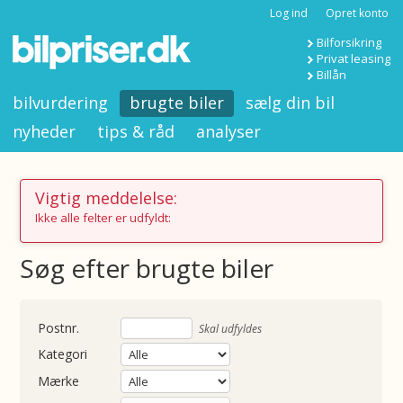
Log ind
Opret konto
Bilforsikring
Privat leasing
Billån
bilvurdering
brugte biler
sælg din bil
nyheder
tips & råd
analyser
Vigtig meddelelse:
Ikke alle felter er udfyldt:
Søg efter brugte biler
nummer
Skal udfyldes
Kategori
Mærke