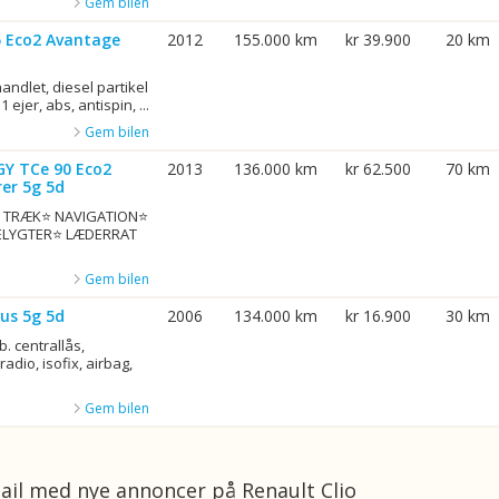
Gem bilen
75 Eco2 Avantage
2012
155.000 km
kr 39.900
20 km
ndlet, diesel partikel
1 ejer, abs, antispin, ...
Gem bilen
GY TCe 90 Eco2
2013
136.000 km
kr 62.500
70 km
er 5g 5d
G. TRÆK⭐ NAVIGATION⭐
ELYGTER⭐ LÆDERRAT
Gem bilen
us 5g 5d
2006
134.000 km
kr 16.900
30 km
b. centrallås,
adio, isofix, airbag,
Gem bilen
ail med nye annoncer på Renault Clio