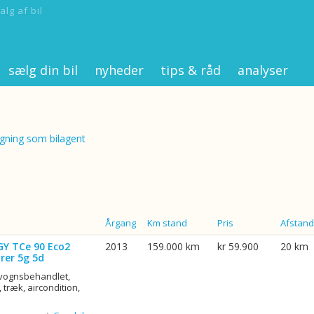
alg af bil
sælg din bil
nyheder
tips & råd
analyser
ning som bilagent
Årgang
Km stand
Pris
Afstand
GY TCe 90 Eco2
2013
159.000 km
kr 59.900
20 km
rer 5g 5d
rvognsbehandlet,
 træk, aircondition,