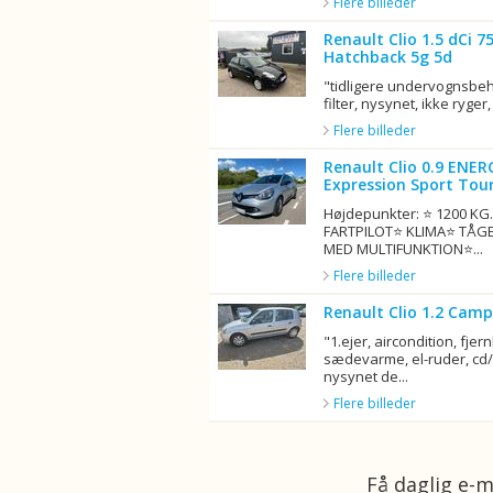
Flere billeder
Renault Clio 1.5 dCi 
Hatchback 5g 5d
"tidligere undervognsbeha
filter, nysynet, ikke ryger, 
Flere billeder
Renault Clio 0.9 ENER
Expression Sport Tour
Højdepunkter: ⭐ 1200 K
FARTPILOT⭐ KLIMA⭐ TÅG
MED MULTIFUNKTION⭐...
Flere billeder
Renault Clio 1.2 Camp
"1.ejer, aircondition, fjern
sædevarme, el-ruder, cd/r
nysynet de...
Flere billeder
Få daglig e-m