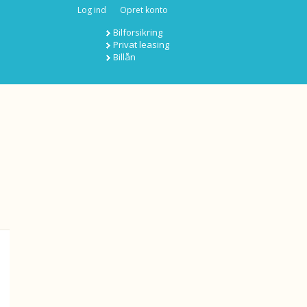
Log ind
Opret konto
Bilforsikring
Privat leasing
Billån