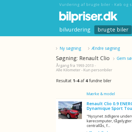
Vurdering af brugte biler - Køb og s
bilvurdering
brugte biler
Ny søgning
Ændre søgning
Søgning: Renault Clio
Gem søg
Årgang fra 1993-2013 -
Alle Kilometer - Kun personbiler
Resultat
1-4
af
4
fundne biler
Billede
Mærke & model
Renault Clio 0.9 ENER
Dynamique Sport Tou
"Nysynet .tidligere unde
kørecomputer, tågelygter,
centrallås, f...