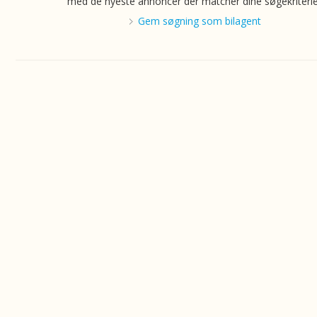
med de nyeste annoncer der matcher dine søgekriterie
Gem søgning som bilagent