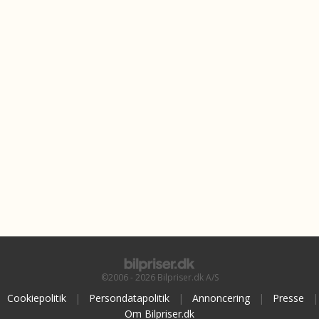
©2006 - 2026 Bilpriser.dk A/S
Cookiepolitik
|
Persondatapolitik
|
Annoncering
|
Presse
|
Om Bilpriser.dk