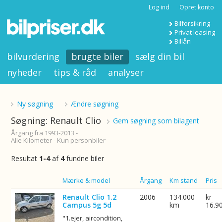
Log ind
Opret konto
Bilforsikring
Privat leasing
Billån
bilvurdering
brugte biler
sælg din bil
nyheder
tips & råd
analyser
Ny søgning
Ændre søgning
Søgning: Renault Clio
Gem søgning som bilagent
Årgang fra 1993-2013 -
Alle Kilometer - Kun personbiler
Resultat
1-4
af
4
fundne biler
Billede
Mærke & model
Årgang
Km stand
Pris
Renault Clio 1.2
2006
134.000
kr
Campus 5g 5d
km
16.9
"1.ejer, aircondition,