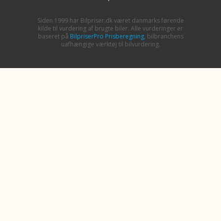
Siden 1999 har Bilpriser.dk været danmarks førende
kilde til vurdering af brugte biler. Alle vurderinger er
baseret på
BilpriserPro Prisberegning
, bilbranchens
uafhængige værktøj til bilvurdering.