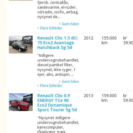
fjernb. centrallås,
sædevarme, el-ruder,
cd/radio, isofix, airbag,
nysynet de...
Gem bilen
Flere billeder
Renault Clio 1.5 dCi
2012
155.000
kr
75 Eco2 Avantage
km
39.9
Hatchback 5g 5d
"tidligere
undervognsbehandlet,
diesel partikel filter,
nysynet, ikke ryger, 1
ejer, abs, antispin, ...
Gem bilen
Flere billeder
Renault Clio 0.9
2013
159.000
kr
ENERGY TCe 90
km
59.9
Eco2 Dynamique
Sport Tourer 5g 5d
"Nysynet .tidligere
undervognsbehandlet,
kørecomputer,
tågelygter, træk,