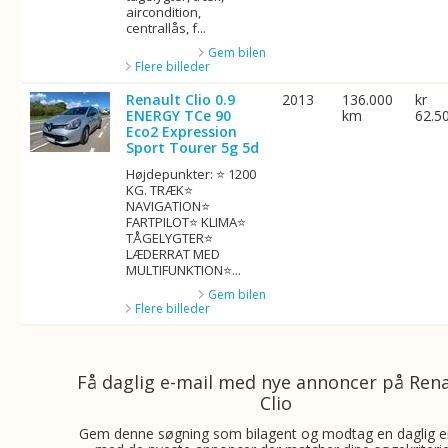
aircondition,
centrallås, f...
Gem bilen
Flere billeder
Renault Clio 0.9
2013
136.000
kr
ENERGY TCe 90
km
62.5
Eco2 Expression
Sport Tourer 5g 5d
Højdepunkter: ⭐ 1200
KG. TRÆK⭐
NAVIGATION⭐
FARTPILOT⭐ KLIMA⭐
TÅGELYGTER⭐
LÆDERRAT MED
MULTIFUNKTION⭐...
Gem bilen
Flere billeder
Få daglig e-mail med nye annoncer på Ren
Clio
Gem denne søgning som bilagent og modtag en daglig e