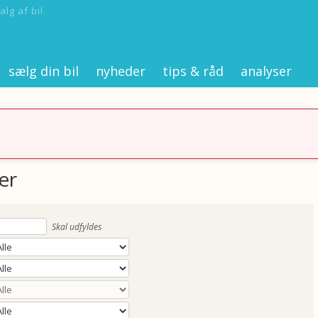
alg af bil
sælg din bil
nyheder
tips & råd
analyser
er
Skal udfyldes