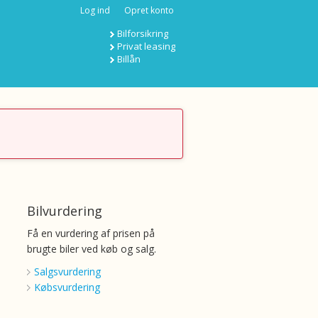
Log ind
Opret konto
Bilforsikring
Privat leasing
Billån
Bilvurdering
Få en vurdering af prisen på
brugte biler ved køb og salg.
Salgsvurdering
Købsvurdering