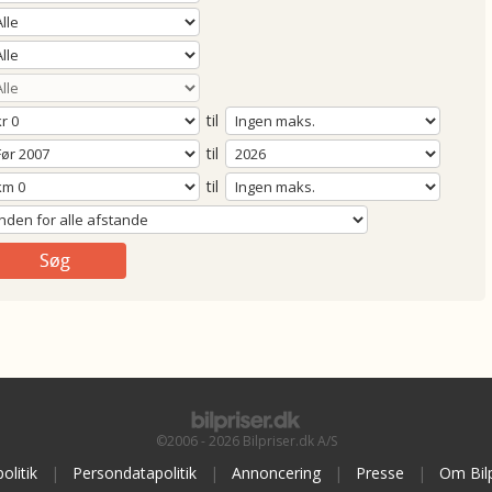
til
til
til
©2006 - 2026 Bilpriser.dk A/S
olitik
|
Persondatapolitik
|
Annoncering
|
Presse
|
Om Bilp