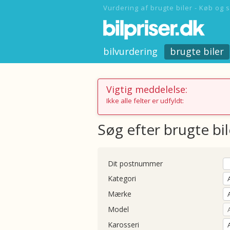
Vurdering af brugte biler - Køb og s
bilvurdering
brugte biler
Vigtig meddelelse:
Ikke alle felter er udfyldt:
Søg efter brugte bil
Dit postnummer
Kategori
Mærke
Model
Karosseri