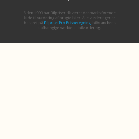
Siden 1999 har Bilpriser.dk været danmarks førende
kilde til vurdering af brugte biler. Alle vurderinger er
baseret på
BilpriserPro Prisberegning
, bilbranchens
uafhængige værktøj til bilvurdering.