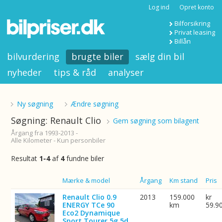
Log ind
Opret konto
Bilforsikring
Privat leasing
Billån
bilvurdering
brugte biler
sælg din bil
nyheder
tips & råd
analyser
Ny søgning
Ændre søgning
Søgning: Renault Clio
Gem søgning som bilagent
Årgang fra 1993-2013 -
Alle Kilometer - Kun personbiler
Resultat
1-4
af
4
fundne biler
Billede
Mærke & model
Årgang
Km stand
Pris
Renault Clio 0.9
2013
159.000
kr
ENERGY TCe 90
km
59.9
Eco2 Dynamique
Sport Tourer 5g 5d