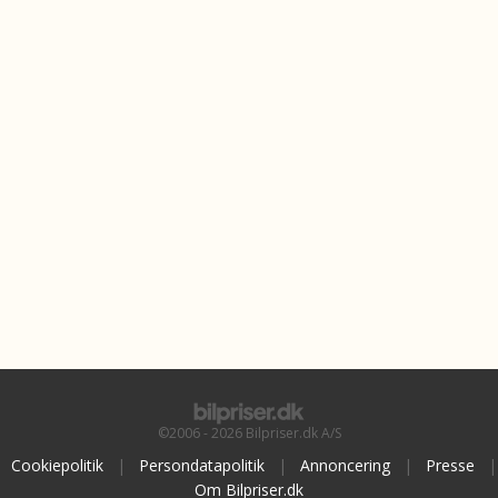
©2006 - 2026 Bilpriser.dk A/S
Cookiepolitik
|
Persondatapolitik
|
Annoncering
|
Presse
|
Om Bilpriser.dk