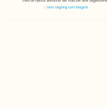
med de nyeste annoncer der matcher dine søgekriterie
Gem søgning som bilagent