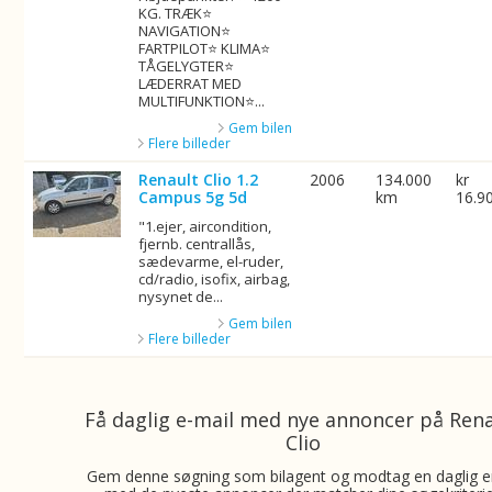
KG. TRÆK⭐
NAVIGATION⭐
FARTPILOT⭐ KLIMA⭐
TÅGELYGTER⭐
LÆDERRAT MED
MULTIFUNKTION⭐...
Gem bilen
Flere billeder
Renault Clio 1.2
2006
134.000
kr
Campus 5g 5d
km
16.9
"1.ejer, aircondition,
fjernb. centrallås,
sædevarme, el-ruder,
cd/radio, isofix, airbag,
nysynet de...
Gem bilen
Flere billeder
Få daglig e-mail med nye annoncer på Ren
Clio
Gem denne søgning som bilagent og modtag en daglig e