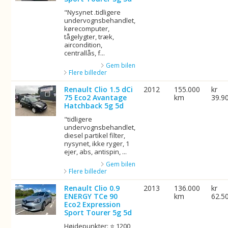
"Nysynet .tidligere
undervognsbehandlet,
kørecomputer,
tågelygter, træk,
aircondition,
centrallås, f...
Gem bilen
Flere billeder
Renault Clio 1.5 dCi
2012
155.000
kr
75 Eco2 Avantage
km
39.9
Hatchback 5g 5d
"tidligere
undervognsbehandlet,
diesel partikel filter,
nysynet, ikke ryger, 1
ejer, abs, antispin, ...
Gem bilen
Flere billeder
Renault Clio 0.9
2013
136.000
kr
ENERGY TCe 90
km
62.5
Eco2 Expression
Sport Tourer 5g 5d
Højdepunkter: ⭐ 1200