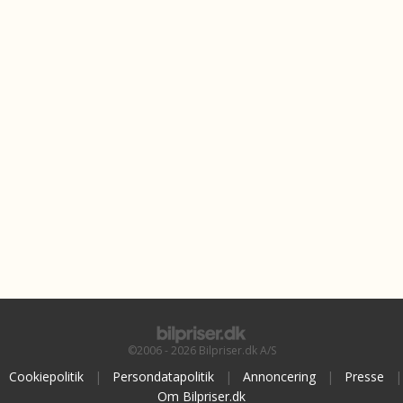
©2006 - 2026 Bilpriser.dk A/S
Cookiepolitik
|
Persondatapolitik
|
Annoncering
|
Presse
|
Om Bilpriser.dk