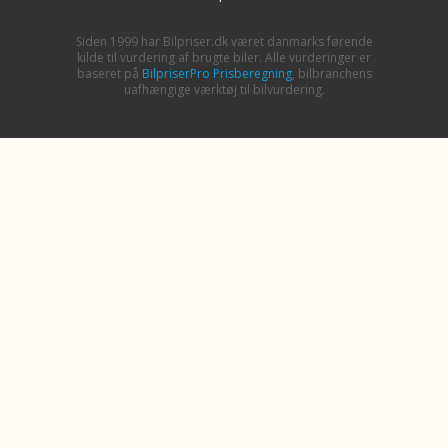
Siden 1999 har Bilpriser.dk været danmarks førende
kilde til vurdering af brugte biler. Alle vurderinger er
baseret på
BilpriserPro Prisberegning
, bilbranchens
uafhængige værktøj til bilvurdering.