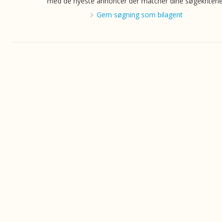
med de nyeste annoncer der matcher dine søgekriterie
Gem søgning som bilagent