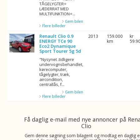
TÅGELYGTER⭐
LÆDERRAT MED
MULTIFUNKTION⭐...
Gem bilen
Flere billeder
Renault Clio 0.9
2013
159.000
kr
ENERGY TCe 90
km
59.9
Eco2 Dynamique
Sport Tourer 5g 5d
"Nysynet .tidligere
undervognsbehandlet,
kørecomputer,
tågelygter, træk,
aircondition,
centrallås, f...
Gem bilen
Flere billeder
Få daglig e-mail med nye annoncer på Ren
Clio
Gem denne søgning som bilagent og modtag en daglig e