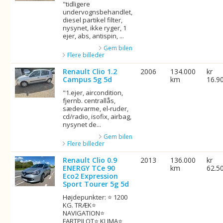
"tidligere
undervognsbehandlet,
diesel partikel filter,
nysynet, ikke ryger, 1
ejer, abs, antispin, ...
Gem bilen
Flere billeder
Renault Clio 1.2
2006
134.000
kr
Campus 5g 5d
km
16.9
"1.ejer, aircondition,
fjernb. centrallås,
sædevarme, el-ruder,
cd/radio, isofix, airbag,
nysynet de...
Gem bilen
Flere billeder
Renault Clio 0.9
2013
136.000
kr
ENERGY TCe 90
km
62.5
Eco2 Expression
Sport Tourer 5g 5d
Højdepunkter: ⭐ 1200
KG. TRÆK⭐
NAVIGATION⭐
FARTPILOT⭐ KLIMA⭐