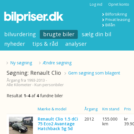
Log ind
Opret konto
Bilforsikring
Privat leasing
Billån
bilvurdering
brugte biler
sælg din bil
nyheder
tips & råd
analyser
Ny søgning
Ændre søgning
Søgning: Renault Clio
Gem søgning som bilagent
Årgang fra 1993-2013 -
Alle Kilometer - Kun personbiler
Resultat
1-4
af
4
fundne biler
Billede
Mærke & model
Årgang
Km stand
Pris
Renault Clio 1.5 dCi
2012
155.000
kr
75 Eco2 Avantage
km
39.9
Hatchback 5g 5d