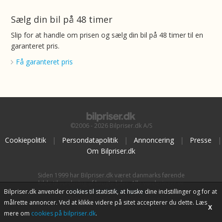
Sælg din bil på 48 timer
Slip for at handle om prisen og sælg din bil på 48 timer til en
garanteret pris.
Få garanteret pris
©2006 - 2026 Bilpriser.dk A/S
Cookiepolitik
|
Persondatapolitik
|
Annoncering
|
Presse
|
Om Bilpriser.dk
Siden 1999 har Bilpriser.dk været danmarks førende
kilde til vurdering af brugte biler. Alle vurderinger er
baseret på
BilpriserPro Prisberegning
, bilbranchens
Bilpriser.dk anvender cookies til statistik, at huske dine indstillinger og for at
uafhængige værktøj til bilvurdering.
målrette annoncer. Ved at klikke videre på sitet accepterer du dette. Læs
X
mere om
cookies på bilpriser.dk
.