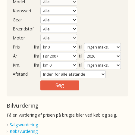
Model
Karosseri
Gear
Brændstof
Motor
Pris
fra
til
Årgang
fra
til
ometer
fra
til
Afstand
Bilvurdering
Få en vurdering af prisen på brugte biler ved køb og salg.
Salgsvurdering
Købsvurdering