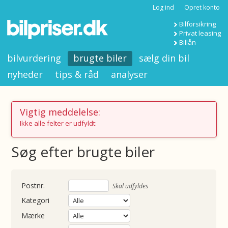
Log ind
Opret konto
Bilforsikring
Privat leasing
Billån
bilvurdering
brugte biler
sælg din bil
nyheder
tips & råd
analyser
Vigtig meddelelse:
Ikke alle felter er udfyldt:
Søg efter brugte biler
nummer
Skal udfyldes
Kategori
Mærke