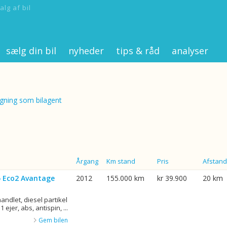
alg af bil
sælg din bil
nyheder
tips & råd
analyser
ning som bilagent
Årgang
Km stand
Pris
Afstand
75 Eco2 Avantage
2012
155.000 km
kr 39.900
20 km
ndlet, diesel partikel
1 ejer, abs, antispin, ...
Gem bilen