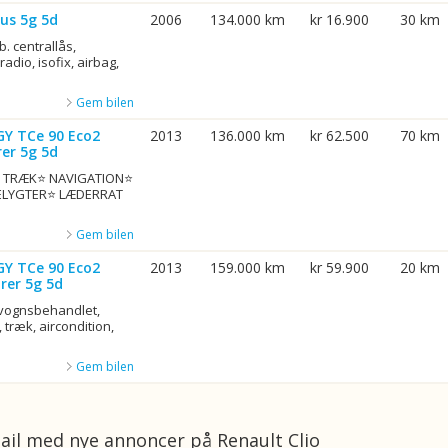
us 5g 5d
2006
134.000 km
kr 16.900
30 km
b. centrallås,
adio, isofix, airbag,
Gem bilen
GY TCe 90 Eco2
2013
136.000 km
kr 62.500
70 km
er 5g 5d
G. TRÆK⭐ NAVIGATION⭐
ELYGTER⭐ LÆDERRAT
Gem bilen
GY TCe 90 Eco2
2013
159.000 km
kr 59.900
20 km
rer 5g 5d
rvognsbehandlet,
 træk, aircondition,
Gem bilen
ail med nye annoncer på Renault Clio