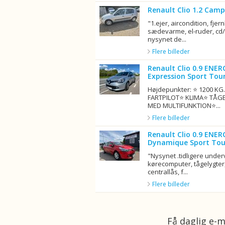
Renault Clio 1.2 Camp
"1.ejer, aircondition, fjern
sædevarme, el-ruder, cd/r
nysynet de...
Flere billeder
Renault Clio 0.9 ENER
Expression Sport Tour
Højdepunkter: ⭐ 1200 K
FARTPILOT⭐ KLIMA⭐ TÅG
MED MULTIFUNKTION⭐...
Flere billeder
Renault Clio 0.9 ENER
Dynamique Sport Tou
"Nysynet .tidligere unde
kørecomputer, tågelygter,
centrallås, f...
Flere billeder
Få daglig e-m