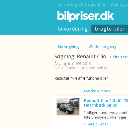
Vurdering af brugte biler - Køb og s
bilvurdering
brugte biler
Ny søgning
Ændre søgning
Søgning: Renault Clio
Gem søg
Årgang fra 1993-2013 -
Alle Kilometer - Kun personbiler
Resultat
1-4
af
4
fundne biler
Billede
Mærke & model
Renault Clio 1.5 dCi 
Hatchback 5g 5d
"tidligere undervognsbeha
filter, nysynet, ikke ryger, 
Flere billeder