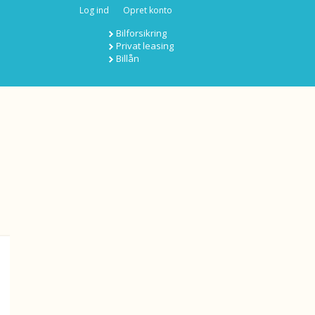
Log ind
Opret konto
Bilforsikring
Privat leasing
Billån