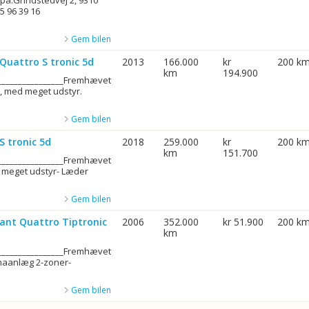
 på:Grindstedvej 2, 9310
5 96 39 16
Gem bilen
 Quattro S tronic 5d
2013
166.000
kr
200 k
km
194.900
_________________Fremhævet
6, med meget udstyr.
Gem bilen
S tronic 5d
2018
259.000
kr
200 k
km
151.700
_________________Fremhævet
 meget udstyr- Læder
Gem bilen
vant Quattro Tiptronic
2006
352.000
kr 51.900
200 k
km
_________________Fremhævet
imaanlæg 2-zoner-
Gem bilen