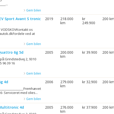
45
__...
Gem bilen
EV Sport Avant S tronic
2019
218.000
kr
200 k
km
249.900
I VODSKOVKontakt os
autok.dkFordele ved at
Gem bilen
Quattro 6g 5d
2005
200.000
kr 39.900
200 k
km
 på:Grindstedvej 2, 9310
5 96 39 16
Gem bilen
6g 4d
2006
279.000
kr 32.900
200 k
km
_________________Fremhævet
6- Serviceret med olies...
Gem bilen
Multitronic 4d
2005
276.000
kr 37.900
200 k
km