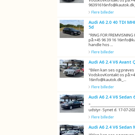
VodskovKontakt os på:+
96391616info@kautok.dk__
Flere billeder
Audi A6 2.0 40 TDI MH
5d
"RING FOR FREMVISNING 
på:+45 96 39 16 16info@k
handle hos ...
Flere billeder
Audi A6 2.4 V6 Avant 
"Bilen kan ses og prøves
VodskovKontakt os på:+4
16info@kautok.dk_...
Flere billeder
Audi A6 2.4 V6 Sedan 
"_______________________
udstyr- Synet d. 17-07-202
Flere billeder
Audi A6 2.4 V6 Sedan 