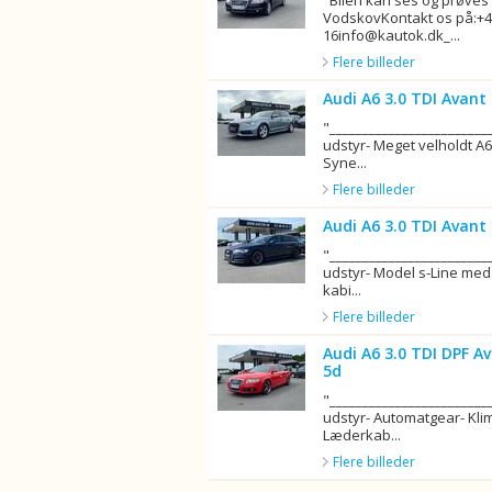
"Bilen kan ses og prøves
VodskovKontakt os på:+4
16info@kautok.dk_...
Flere billeder
Audi A6 3.0 TDI Avant
"_______________________
udstyr- Meget velholdt A
Syne...
Flere billeder
Audi A6 3.0 TDI Avant 
"_______________________
udstyr- Model s-Line med
kabi...
Flere billeder
Audi A6 3.0 TDI DPF A
5d
"_______________________
udstyr- Automatgear- Kl
Læderkab...
Flere billeder