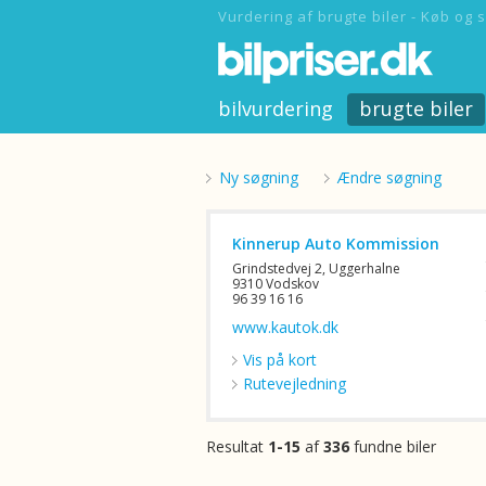
Vurdering af brugte biler - Køb og s
bilvurdering
brugte biler
Ny søgning
Ændre søgning
Kinnerup Auto Kommission
Grindstedvej 2, Uggerhalne
9310 Vodskov
96 39 16 16
www.kautok.dk
Vis på kort
Rutevejledning
Resultat
1-15
af
336
fundne biler