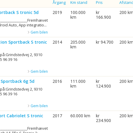
Årgang
Km stand
Pris
Afstan
ortback S tronic 5d
2019
100.000
kr
200 k
km
166.900
_________________Fremhævet
oid Auto, App integratio...
Gem bilen
tion Sportback S tronic
2014
205.000
kr 94.700
200 k
km
 på:Grindstedvej 2, 9310
5 96 39 16
Gem bilen
t Sportback 6g 5d
2016
111.000
kr
200 k
km
124.900
 på:Grindstedvej 2, 9310
5 96 39 16
Gem bilen
ort Cabriolet S tronic
2017
60.000 km
kr
200 k
234.900
_________________Fremhævet