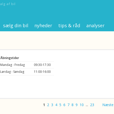
alg af bil
sælg din bil
nyheder
tips & råd
analyser
Åbningstider
Mandag - Fredag
09:30-17:30
Lørdag - Søndag
11:00-16:00
1
2
3
4
5
6
7
8
9
10
...
23
Næste