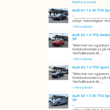
Billede
Mærke & model
Audi A1 1.0 30 TFSI Sp
"_______________________
udstyr- Automatgear- Andr
Flere billeder
Audi A3 1.4 TFSI Ambi
5d
"Bilen kan ses og prøves
VodskovKontakt os på:+4
16info@kautok.dk_...
Flere billeder
Audi A3 1.4 TFSI Spor
"Bilen kan ses og prøves
VodskovKontakt os på:+4
16info@kautok.dk_...
Flere billeder
Audi A3 1.5 35 TFSI Sp
2d
"_______________________