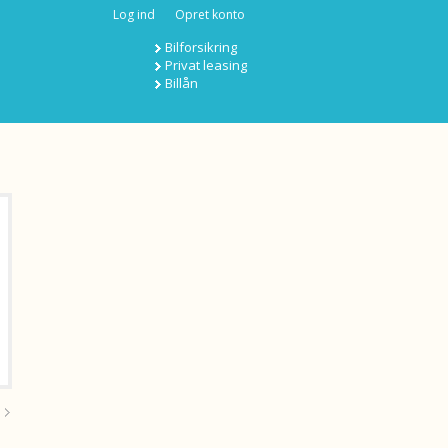
Log ind
Opret konto
Bilforsikring
Privat leasing
Billån