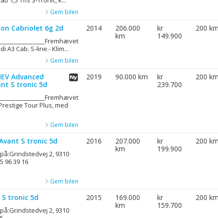
b 1,5 Tfis S-Tronic, k...
Gem bilen
ion Cabriolet 6g 2d
2014
206.000
kr
200 k
km
149.900
_________________Fremhævet
 A3 Cab. S-line.- Klim...
Gem bilen
MHEV Advanced
2019
90.000 km
kr
200 k
nt S tronic 5d
239.700
_________________Fremhævet
restige Tour Plus, med
Gem bilen
 Avant S tronic 5d
2016
207.000
kr
200 k
km
199.900
 på:Grindstedvej 2, 9310
5 96 39 16
Gem bilen
 S tronic 5d
2015
169.000
kr
200 k
km
159.700
 på:Grindstedvej 2, 9310