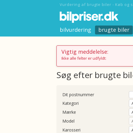
Vurdering af brugte biler - Køb og s
bilvurdering
brugte biler
Vigtig meddelelse:
Ikke alle felter er udfyldt:
Søg efter brugte bil
Dit postnummer
Kategori
Mærke
Model
Karosseri