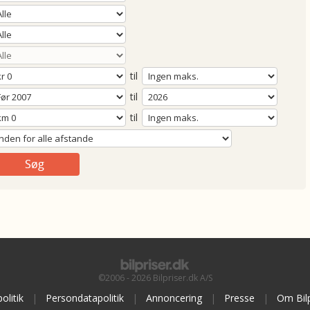
til
til
til
©2006 - 2026 Bilpriser.dk A/S
olitik
|
Persondatapolitik
|
Annoncering
|
Presse
|
Om Bilp