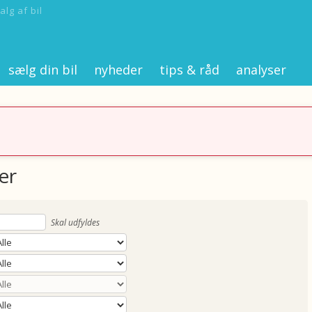
alg af bil
sælg din bil
nyheder
tips & råd
analyser
er
Skal udfyldes