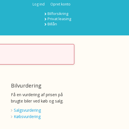
Log ind
Opret konto
Bilforsikring
Privat leasing
Billån
Bilvurdering
Få en vurdering af prisen på
brugte biler ved køb og salg.
Salgsvurdering
Købsvurdering