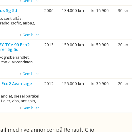
Gem bilen
us 5g 5d
2006
134.000 km
kr 16.900
30 km
b. centrallås,
adio, isofix, airbag,
Gem bilen
GY TCe 90 Eco2
2013
159.000 km
kr 59.900
20 km
rer 5g 5d
rvognsbehandlet,
 træk, aircondition,
Gem bilen
75 Eco2 Avantage
2012
155.000 km
kr 39.900
20 km
ndlet, diesel partikel
1 ejer, abs, antispin, ...
Gem bilen
ail med nye annoncer på Renault Clio