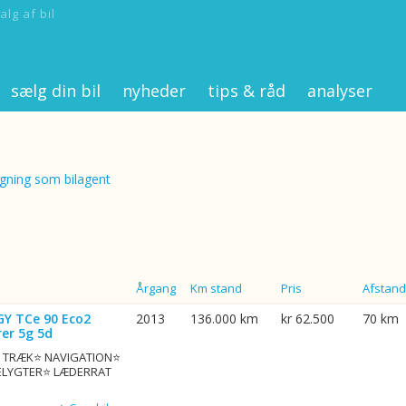
alg af bil
sælg din bil
nyheder
tips & råd
analyser
ning som bilagent
Årgang
Km stand
Pris
Afstand
GY TCe 90 Eco2
2013
136.000 km
kr 62.500
70 km
er 5g 5d
G. TRÆK⭐ NAVIGATION⭐
ELYGTER⭐ LÆDERRAT