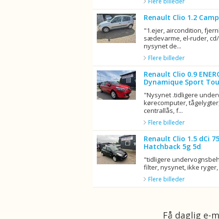
Flere billeder
Renault Clio 1.2 Camp
"1.ejer, aircondition, fjern
sædevarme, el-ruder, cd/r
nysynet de...
Flere billeder
Renault Clio 0.9 ENER
Dynamique Sport Tou
"Nysynet .tidligere unde
kørecomputer, tågelygter,
centrallås, f...
Flere billeder
Renault Clio 1.5 dCi 
Hatchback 5g 5d
"tidligere undervognsbeha
filter, nysynet, ikke ryger, 
Flere billeder
Få daglig e-m