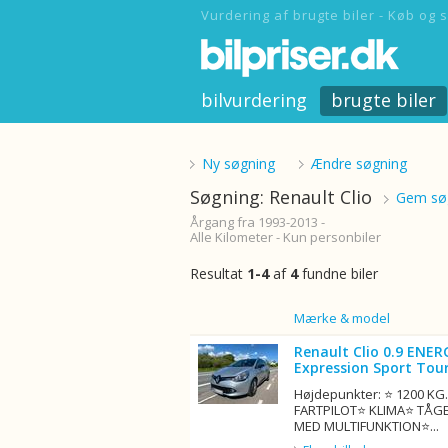
Vurdering af brugte biler - Køb og s
bilvurdering
brugte biler
Ny søgning
Ændre søgning
Søgning: Renault Clio
Gem søg
Årgang fra 1993-2013 -
Alle Kilometer - Kun personbiler
Resultat
1-4
af
4
fundne biler
Billede
Mærke & model
Renault Clio 0.9 ENER
Expression Sport Tour
Højdepunkter: ⭐ 1200 K
FARTPILOT⭐ KLIMA⭐ TÅG
MED MULTIFUNKTION⭐...