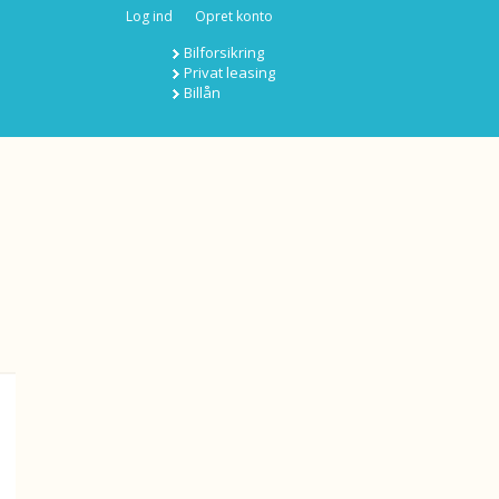
Log ind
Opret konto
Bilforsikring
Privat leasing
Billån