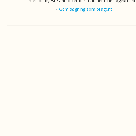
med de nyeste annoncer der matcher dine søgekriterie
Gem søgning som bilagent