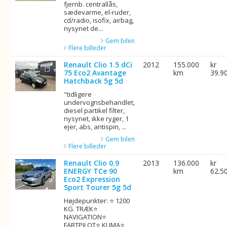
fjernb. centrallås,
sædevarme, el-ruder,
cd/radio, isofix, airbag,
nysynet de...
Gem bilen
Flere billeder
Renault Clio 1.5 dCi
2012
155.000
kr
75 Eco2 Avantage
km
39.9
Hatchback 5g 5d
"tidligere
undervognsbehandlet,
diesel partikel filter,
nysynet, ikke ryger, 1
ejer, abs, antispin, ...
Gem bilen
Flere billeder
Renault Clio 0.9
2013
136.000
kr
ENERGY TCe 90
km
62.5
Eco2 Expression
Sport Tourer 5g 5d
Højdepunkter: ⭐ 1200
KG. TRÆK⭐
NAVIGATION⭐
FARTPILOT⭐ KLIMA⭐