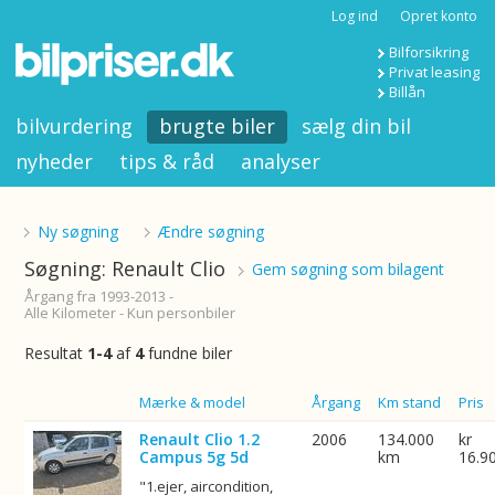
Log ind
Opret konto
Bilforsikring
Privat leasing
Billån
bilvurdering
brugte biler
sælg din bil
nyheder
tips & råd
analyser
Ny søgning
Ændre søgning
Søgning: Renault Clio
Gem søgning som bilagent
Årgang fra 1993-2013 -
Alle Kilometer - Kun personbiler
Resultat
1-4
af
4
fundne biler
Billede
Mærke & model
Årgang
Km stand
Pris
Renault Clio 1.2
2006
134.000
kr
Campus 5g 5d
km
16.9
"1.ejer, aircondition,