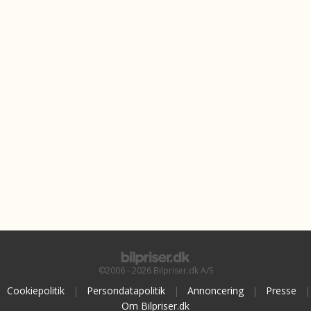
©2006 - 2026 Bilpriser.dk A/S
Cookiepolitik
|
Persondatapolitik
|
Annoncering
|
Presse
|
Om Bilpriser.dk