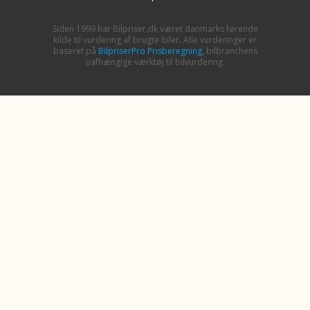
Siden 1999 har Bilpriser.dk været danmarks førende
kilde til vurdering af brugte biler. Alle vurderinger er
baseret på
BilpriserPro Prisberegning
, bilbranchens
uafhængige værktøj til bilvurdering.