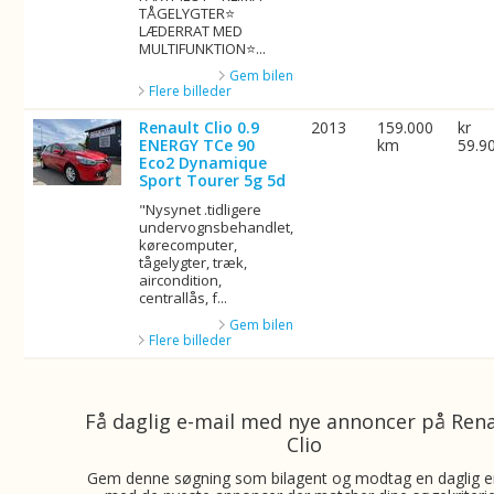
TÅGELYGTER⭐
LÆDERRAT MED
MULTIFUNKTION⭐...
Gem bilen
Flere billeder
Renault Clio 0.9
2013
159.000
kr
ENERGY TCe 90
km
59.9
Eco2 Dynamique
Sport Tourer 5g 5d
"Nysynet .tidligere
undervognsbehandlet,
kørecomputer,
tågelygter, træk,
aircondition,
centrallås, f...
Gem bilen
Flere billeder
Få daglig e-mail med nye annoncer på Ren
Clio
Gem denne søgning som bilagent og modtag en daglig e