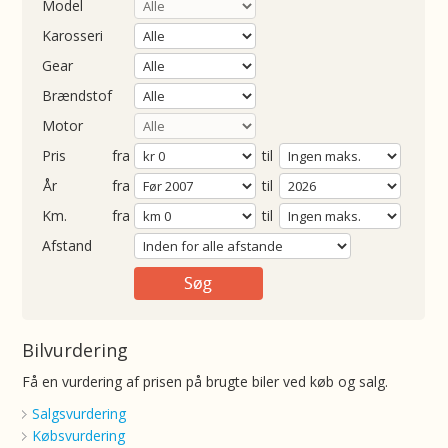
Model
Karosseri
Gear
Brændstof
Motor
Pris
fra
til
Årgang
fra
til
ometer
fra
til
Afstand
Bilvurdering
Få en vurdering af prisen på brugte biler ved køb og salg.
Salgsvurdering
Købsvurdering