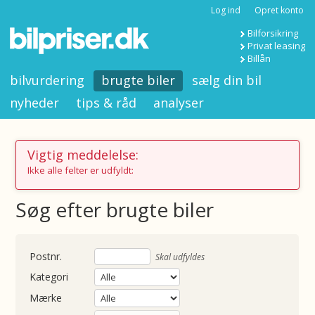
Log ind
Opret konto
Bilforsikring
Privat leasing
Billån
bilvurdering
brugte biler
sælg din bil
nyheder
tips & råd
analyser
Vigtig meddelelse:
Ikke alle felter er udfyldt:
Søg efter brugte biler
nummer
Skal udfyldes
Kategori
Mærke