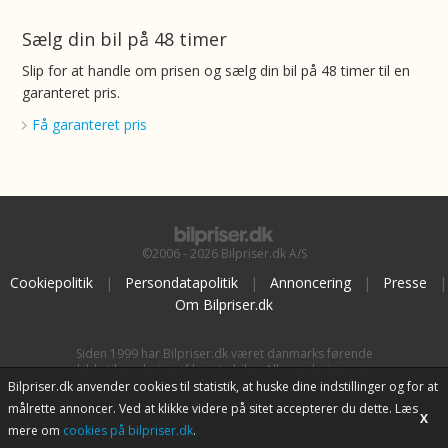
Sælg din bil på 48 timer
Slip for at handle om prisen og sælg din bil på 48 timer til en
garanteret pris.
Få garanteret pris
©2006 - 2026 Bilpriser.dk A/S
Cookiepolitik
|
Persondatapolitik
|
Annoncering
|
Presse
|
Om Bilpriser.dk
Siden 1999 har Bilpriser.dk været danmarks førende
kilde til vurdering af brugte biler. Alle vurderinger er
baseret på
BilpriserPro Prisberegning
, bilbranchens
Bilpriser.dk anvender cookies til statistik, at huske dine indstillinger og for at
uafhængige værktøj til bilvurdering.
målrette annoncer. Ved at klikke videre på sitet accepterer du dette. Læs
X
mere om
cookies på bilpriser.dk
.