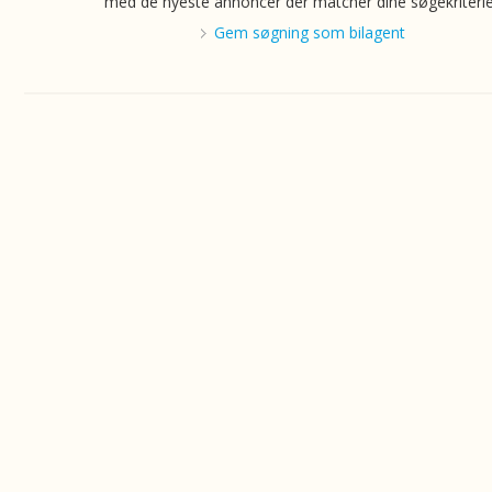
med de nyeste annoncer der matcher dine søgekriterie
Gem søgning som bilagent