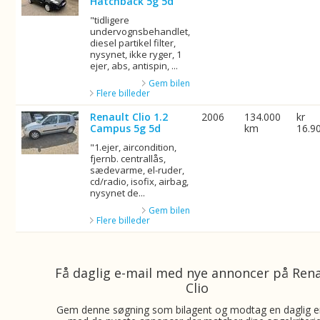
Hatchback 5g 5d
"tidligere
undervognsbehandlet,
diesel partikel filter,
nysynet, ikke ryger, 1
ejer, abs, antispin, ...
Gem bilen
Flere billeder
Renault Clio 1.2
2006
134.000
kr
Campus 5g 5d
km
16.9
"1.ejer, aircondition,
fjernb. centrallås,
sædevarme, el-ruder,
cd/radio, isofix, airbag,
nysynet de...
Gem bilen
Flere billeder
Få daglig e-mail med nye annoncer på Ren
Clio
Gem denne søgning som bilagent og modtag en daglig e