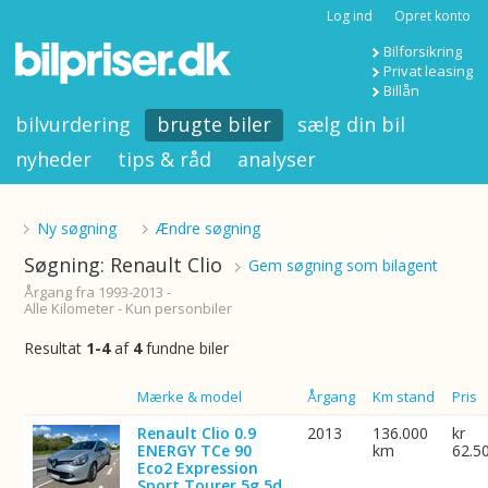
Log ind
Opret konto
Bilforsikring
Privat leasing
Billån
bilvurdering
brugte biler
sælg din bil
nyheder
tips & råd
analyser
Ny søgning
Ændre søgning
Søgning: Renault Clio
Gem søgning som bilagent
Årgang fra 1993-2013 -
Alle Kilometer - Kun personbiler
Resultat
1-4
af
4
fundne biler
Billede
Mærke & model
Årgang
Km stand
Pris
Renault Clio 0.9
2013
136.000
kr
ENERGY TCe 90
km
62.5
Eco2 Expression
Sport Tourer 5g 5d