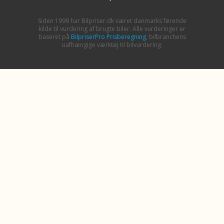
Siden 1999 har Bilpriser.dk været danmarks førende
kilde til vurdering af brugte biler. Alle vurderinger er
baseret på
BilpriserPro Prisberegning
, bilbranchens
uafhængige værktøj til bilvurdering.