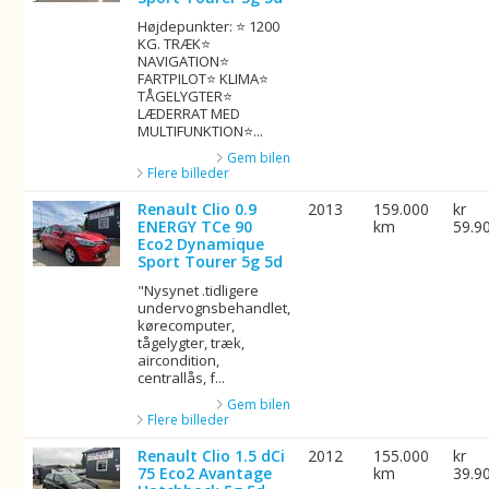
Højdepunkter: ⭐ 1200
KG. TRÆK⭐
NAVIGATION⭐
FARTPILOT⭐ KLIMA⭐
TÅGELYGTER⭐
LÆDERRAT MED
MULTIFUNKTION⭐...
Gem bilen
Flere billeder
Renault Clio 0.9
2013
159.000
kr
ENERGY TCe 90
km
59.9
Eco2 Dynamique
Sport Tourer 5g 5d
"Nysynet .tidligere
undervognsbehandlet,
kørecomputer,
tågelygter, træk,
aircondition,
centrallås, f...
Gem bilen
Flere billeder
Renault Clio 1.5 dCi
2012
155.000
kr
75 Eco2 Avantage
km
39.9