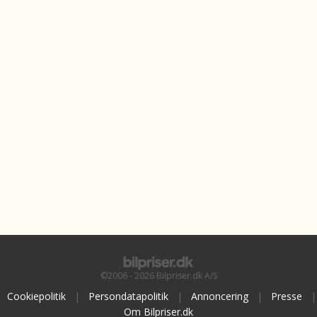
©2006 - 2026 Bilpriser.dk A/S
Cookiepolitik
|
Persondatapolitik
|
Annoncering
|
Presse
|
Om Bilpriser.dk