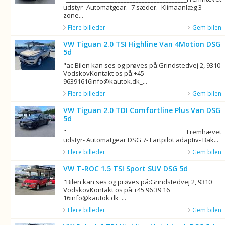
udstyr- Automatgear.- 7 sæder.- Klimaanlæg 3-
zone...
Flere billeder
Gem bilen
VW Tiguan 2.0 TSI Highline Van 4Motion DSG
5d
"ac Bilen kan ses og prøves på:Grindstedvej 2, 9310
VodskovKontakt os på:+45
96391616info@kautok.dk_...
Flere billeder
Gem bilen
VW Tiguan 2.0 TDI Comfortline Plus Van DSG
5d
"________________________________________Fremhævet
udstyr- Automatgear DSG 7- Fartpilot adaptiv- Bak...
Flere billeder
Gem bilen
VW T-ROC 1.5 TSI Sport SUV DSG 5d
"Bilen kan ses og prøves på:Grindstedvej 2, 9310
VodskovKontakt os på:+45 96 39 16
16info@kautok.dk_...
Flere billeder
Gem bilen