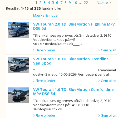
1
2
3
4
5
6
7
8
9
10
...
22
Næste
Resultat
1-15
af
326
fundne biler
Billede
Mærke & model
VW Touran 2.0 TDI BlueMotion Highline MPV
DSG 5d
"Bilen kan ses og prøves på:Grindstedvej 2, 9310
VodskovKontakt os på:+45
96391616info@kautok.dk____...
Flere billeder
Gem bilen
VW Touran 1.6 TDI BlueMotion Trendline
Van 6g 5d
"________________________________________Fremhævet
udstyr- Synet d. 15-06-2026- Fjernbetjent central...
Flere billeder
Gem bilen
VW Touran 1.6 TDI BlueMotion Comfortline
MPV DSG 5d
"Bilen kan ses og prøves på:Grindstedvej 2, 9310
VodskovKontakt os på:+45 96 39 16
16info@kautok.dk_...
Flere billeder
Gem bilen