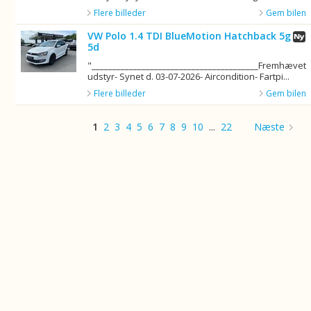
Flere billeder
Gem bilen
VW Polo 1.4 TDI BlueMotion Hatchback 5g
5d
"________________________________________Fremhævet
udstyr- Synet d. 03-07-2026- Aircondition- Fartpi...
Flere billeder
Gem bilen
1
2
3
4
5
6
7
8
9
10
...
22
Næste