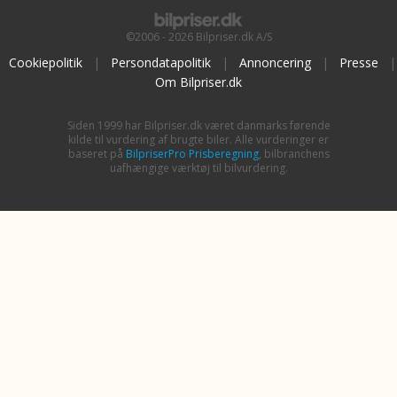
©2006 - 2026 Bilpriser.dk A/S
Cookiepolitik
|
Persondatapolitik
|
Annoncering
|
Presse
|
Om Bilpriser.dk
Siden 1999 har Bilpriser.dk været danmarks førende
kilde til vurdering af brugte biler. Alle vurderinger er
baseret på
BilpriserPro Prisberegning
, bilbranchens
uafhængige værktøj til bilvurdering.