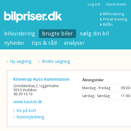
Log ind
Opret konto
Bilforsikring
Privat leasing
Billån
bilvurdering
brugte biler
sælg din bil
nyheder
tips & råd
analyser
Ny søgning
Ændre søgning
Kinnerup Auto Kommission
Åbningstider
Grindstedvej 2, Uggerhalne
Mandag - Fredag
09:30
9310 Vodskov
96 39 16 16
Lørdag - Søndag
11:00
www.kautok.dk
Vis på kort
Rutevejledning