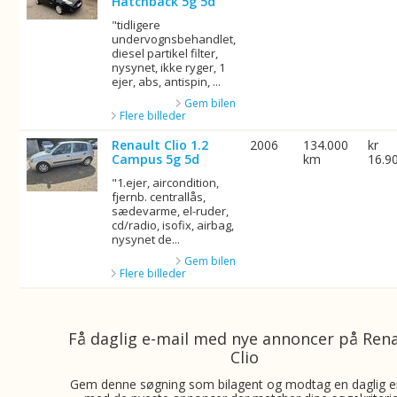
Hatchback 5g 5d
"tidligere
undervognsbehandlet,
diesel partikel filter,
nysynet, ikke ryger, 1
ejer, abs, antispin, ...
Gem bilen
Flere billeder
Renault Clio 1.2
2006
134.000
kr
Campus 5g 5d
km
16.9
"1.ejer, aircondition,
fjernb. centrallås,
sædevarme, el-ruder,
cd/radio, isofix, airbag,
nysynet de...
Gem bilen
Flere billeder
Få daglig e-mail med nye annoncer på Ren
Clio
Gem denne søgning som bilagent og modtag en daglig e