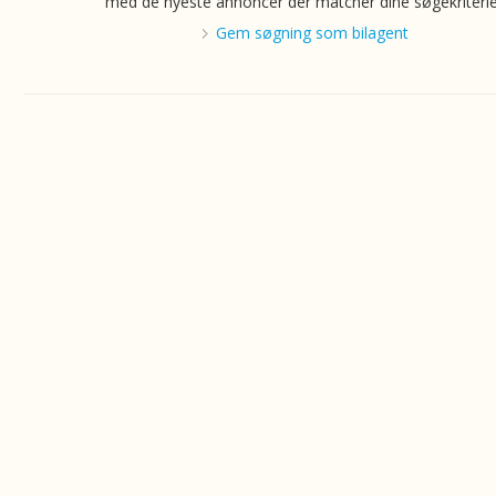
med de nyeste annoncer der matcher dine søgekriterie
Gem søgning som bilagent