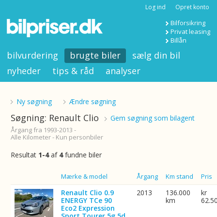
Log ind
Opret konto
Bilforsikring
Privat leasing
Billån
bilvurdering
brugte biler
sælg din bil
nyheder
tips & råd
analyser
Ny søgning
Ændre søgning
Søgning: Renault Clio
Gem søgning som bilagent
Årgang fra 1993-2013 -
Alle Kilometer - Kun personbiler
Resultat
1-4
af
4
fundne biler
Billede
Mærke & model
Årgang
Km stand
Pris
Renault Clio 0.9
2013
136.000
kr
ENERGY TCe 90
km
62.5
Eco2 Expression
Sport Tourer 5g 5d