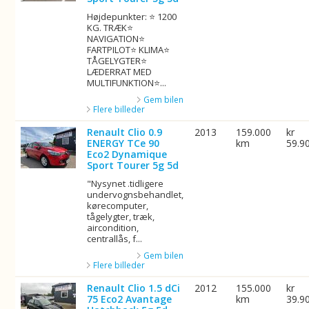
Højdepunkter: ⭐ 1200
KG. TRÆK⭐
NAVIGATION⭐
FARTPILOT⭐ KLIMA⭐
TÅGELYGTER⭐
LÆDERRAT MED
MULTIFUNKTION⭐...
Gem bilen
Flere billeder
Renault Clio 0.9
2013
159.000
kr
ENERGY TCe 90
km
59.9
Eco2 Dynamique
Sport Tourer 5g 5d
"Nysynet .tidligere
undervognsbehandlet,
kørecomputer,
tågelygter, træk,
aircondition,
centrallås, f...
Gem bilen
Flere billeder
Renault Clio 1.5 dCi
2012
155.000
kr
75 Eco2 Avantage
km
39.9