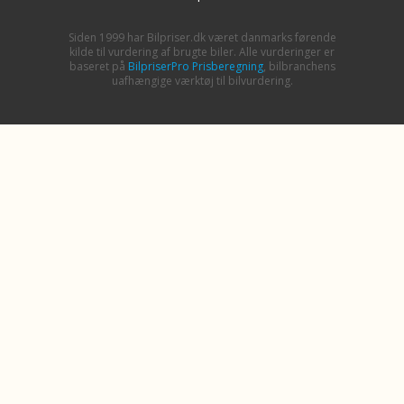
Siden 1999 har Bilpriser.dk været danmarks førende
kilde til vurdering af brugte biler. Alle vurderinger er
baseret på
BilpriserPro Prisberegning
, bilbranchens
uafhængige værktøj til bilvurdering.