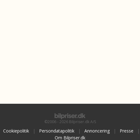
©2006 - 2026 Bilpriser.dk A/S
Cookiepolitik
|
Persondatapolitik
|
Annoncering
|
Presse
|
Om Bilpriser.dk