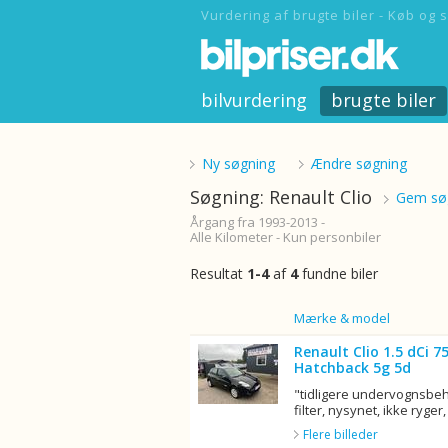
Vurdering af brugte biler - Køb og s
bilvurdering
brugte biler
Ny søgning
Ændre søgning
Søgning: Renault Clio
Gem søg
Årgang fra 1993-2013 -
Alle Kilometer - Kun personbiler
Resultat
1-4
af
4
fundne biler
Billede
Mærke & model
Renault Clio 1.5 dCi 
Hatchback 5g 5d
"tidligere undervognsbeha
filter, nysynet, ikke ryger, 
Flere billeder