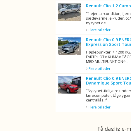
Renault Clio 1.2 Camp
"1.ejer, aircondition, fjern
sædevarme, el-ruder, cd/r
nysynet de...
Flere billeder
Renault Clio 0.9 ENER
Expression Sport Tour
Højdepunkter: ⭐ 1200 K
FARTPILOT⭐ KLIMA⭐ TÅG
MED MULTIFUNKTION⭐...
Flere billeder
Renault Clio 0.9 ENER
Dynamique Sport Tou
"Nysynet .tidligere unde
kørecomputer, tågelygter,
centrallås, f...
Flere billeder
Få daglig e-m