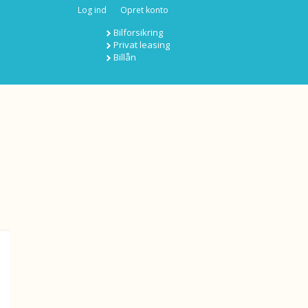
Log ind
Opret konto
Bilforsikring
Privat leasing
Billån