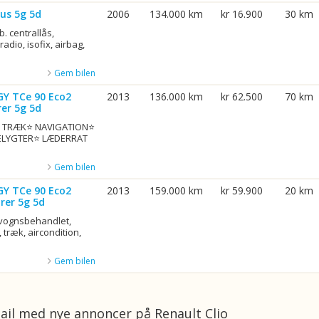
us 5g 5d
2006
134.000 km
kr 16.900
30 km
b. centrallås,
adio, isofix, airbag,
Gem bilen
GY TCe 90 Eco2
2013
136.000 km
kr 62.500
70 km
er 5g 5d
G. TRÆK⭐ NAVIGATION⭐
ELYGTER⭐ LÆDERRAT
Gem bilen
GY TCe 90 Eco2
2013
159.000 km
kr 59.900
20 km
rer 5g 5d
rvognsbehandlet,
 træk, aircondition,
Gem bilen
ail med nye annoncer på Renault Clio