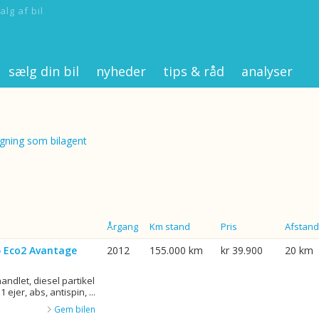
alg af bil
sælg din bil
nyheder
tips & råd
analyser
ning som bilagent
Årgang
Km stand
Pris
Afstand
75 Eco2 Avantage
2012
155.000 km
kr 39.900
20 km
ndlet, diesel partikel
1 ejer, abs, antispin, ...
Gem bilen