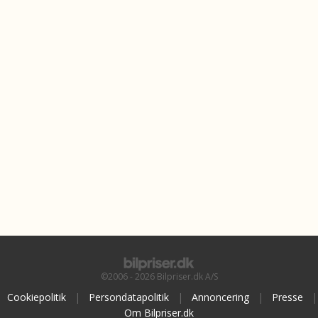
©2006 - 2026 Bilpriser.dk A/S
Cookiepolitik
|
Persondatapolitik
|
Annoncering
|
Presse
|
Om Bilpriser.dk