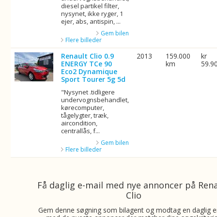
diesel partikel filter,
nysynet, ikke ryger, 1
ejer, abs, antispin, ...
Gem bilen
Flere billeder
Renault Clio 0.9
2013
159.000
kr
ENERGY TCe 90
km
59.9
Eco2 Dynamique
Sport Tourer 5g 5d
"Nysynet .tidligere
undervognsbehandlet,
kørecomputer,
tågelygter, træk,
aircondition,
centrallås, f...
Gem bilen
Flere billeder
Få daglig e-mail med nye annoncer på Ren
Clio
Gem denne søgning som bilagent og modtag en daglig e