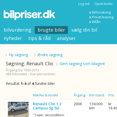
Log ind
Opret konto
Bilforsikring
Privat leasing
Billån
bilvurdering
brugte biler
sælg din bil
nyheder
tips & råd
analyser
Ny søgning
Ændre søgning
Søgning: Renault Clio
Gem søgning som bilagent
Årgang fra 1993-2013 -
Alle Kilometer - Kun personbiler
Resultat
1-4
af
4
fundne biler
Billede
Mærke & model
Årgang
Km stand
Pris
Renault Clio 1.2
2006
134.000
kr
Campus 5g 5d
km
16.9
"1.ejer, aircondition,