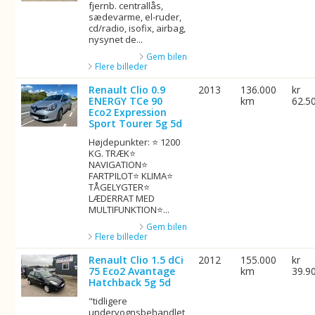
fjernb. centrallås,
sædevarme, el-ruder,
cd/radio, isofix, airbag,
nysynet de...
Gem bilen
Flere billeder
Renault Clio 0.9
2013
136.000
kr
ENERGY TCe 90
km
62.5
Eco2 Expression
Sport Tourer 5g 5d
Højdepunkter: ⭐ 1200
KG. TRÆK⭐
NAVIGATION⭐
FARTPILOT⭐ KLIMA⭐
TÅGELYGTER⭐
LÆDERRAT MED
MULTIFUNKTION⭐...
Gem bilen
Flere billeder
Renault Clio 1.5 dCi
2012
155.000
kr
75 Eco2 Avantage
km
39.9
Hatchback 5g 5d
"tidligere
undervognsbehandlet,