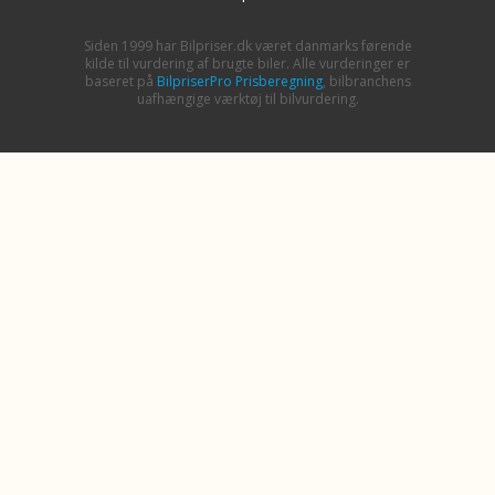
Siden 1999 har Bilpriser.dk været danmarks førende
kilde til vurdering af brugte biler. Alle vurderinger er
baseret på
BilpriserPro Prisberegning
, bilbranchens
uafhængige værktøj til bilvurdering.