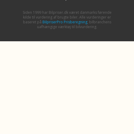
Siden 1999 har Bilpriser.dk været danmarks førende
kilde til vurdering af brugte biler. Alle vurderinger er
baseret på
BilpriserPro Prisberegning
, bilbranchens
uafhængige værktøj til bilvurdering.