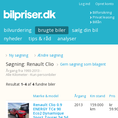
Log ind
Opret konto
Bilforsikring
Privat leasing
Billån
bilvurdering
brugte biler
sælg din bil
nyheder
tips & råd
analyser
Ny søgning
Ændre søgning
Søgning: Renault Clio
Gem søgning som bilagent
Årgang fra 1993-2013 -
Alle Kilometer - Kun personbiler
Resultat
1-4
af
4
fundne biler
Billede
Mærke & model
Årgang
Km stand
Pris
Renault Clio 0.9
2013
159.000
kr
ENERGY TCe 90
km
59.9
Eco2 Dynamique
Sport Tourer 5g 5d