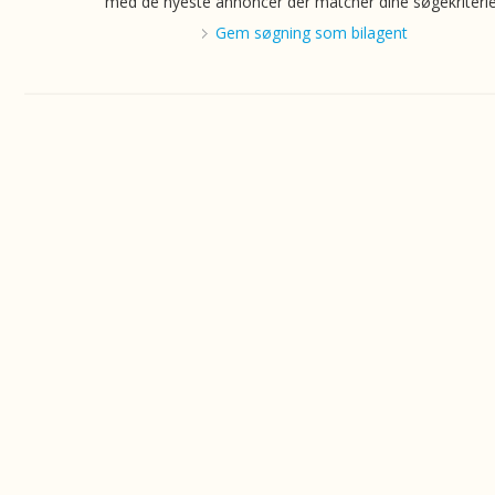
med de nyeste annoncer der matcher dine søgekriterie
Gem søgning som bilagent