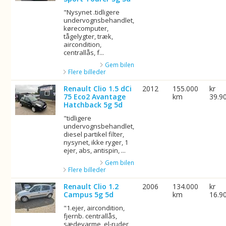
"Nysynet .tidligere
undervognsbehandlet,
kørecomputer,
tågelygter, træk,
aircondition,
centrallås, f...
Gem bilen
Flere billeder
Renault Clio 1.5 dCi
2012
155.000
kr
75 Eco2 Avantage
km
39.9
Hatchback 5g 5d
"tidligere
undervognsbehandlet,
diesel partikel filter,
nysynet, ikke ryger, 1
ejer, abs, antispin, ...
Gem bilen
Flere billeder
Renault Clio 1.2
2006
134.000
kr
Campus 5g 5d
km
16.9
"1.ejer, aircondition,
fjernb. centrallås,
sædevarme, el-ruder,