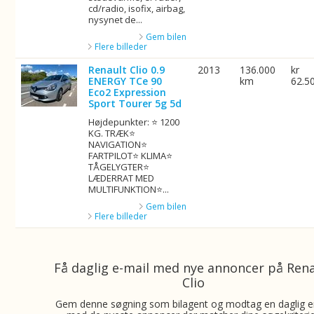
cd/radio, isofix, airbag,
nysynet de...
Gem bilen
Flere billeder
Renault Clio 0.9
2013
136.000
kr
ENERGY TCe 90
km
62.5
Eco2 Expression
Sport Tourer 5g 5d
Højdepunkter: ⭐ 1200
KG. TRÆK⭐
NAVIGATION⭐
FARTPILOT⭐ KLIMA⭐
TÅGELYGTER⭐
LÆDERRAT MED
MULTIFUNKTION⭐...
Gem bilen
Flere billeder
Få daglig e-mail med nye annoncer på Ren
Clio
Gem denne søgning som bilagent og modtag en daglig e