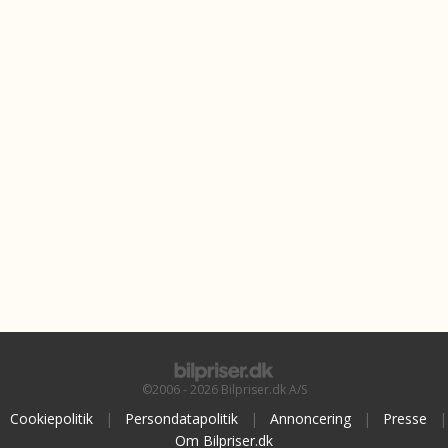
©2006 - 2026 Bilpriser.dk A/S
Cookiepolitik
|
Persondatapolitik
|
Annoncering
|
Presse
|
Om Bilpriser.dk