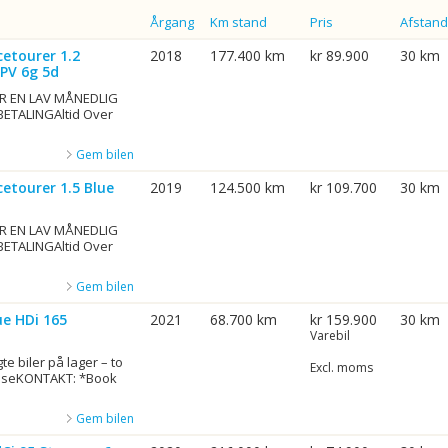
Årgang
Km stand
Pris
Afstand
etourer 1.2
2018
177.400 km
kr 89.900
30 km
MPV 6g 5d
R EN LAV MÅNEDLIG
BETALINGAltid Over
Gem bilen
etourer 1.5 Blue
2019
124.500 km
kr 109.700
30 km
R EN LAV MÅNEDLIG
BETALINGAltid Over
Gem bilen
ue HDi 165
2021
68.700 km
kr 159.900
30 km
Varebil
te biler på lager – to
Excl. moms
gelseKONTAKT: *Book
Gem bilen