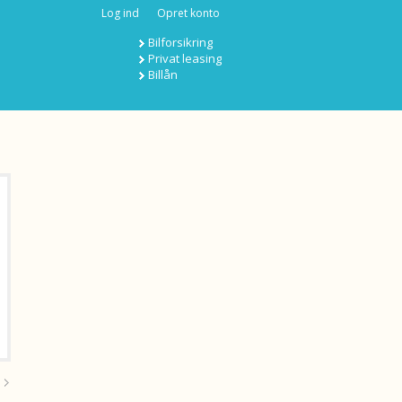
Log ind
Opret konto
Bilforsikring
Privat leasing
Billån