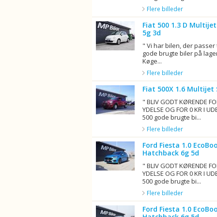
Flere billeder
Fiat 500 1.3 D Multij
5g 3d
" Vi har bilen, der passer 
gode brugte biler på lager
Køge...
Flere billeder
Fiat 500X 1.6 Multijet
" BLIV GODT KØRENDE FO
YDELSE OG FOR 0 KR I UD
500 gode brugte bi...
Flere billeder
Ford Fiesta 1.0 EcoBo
Hatchback 6g 5d
" BLIV GODT KØRENDE FO
YDELSE OG FOR 0 KR I UD
500 gode brugte bi...
Flere billeder
Ford Fiesta 1.0 EcoB
Hatchback 6g 5d