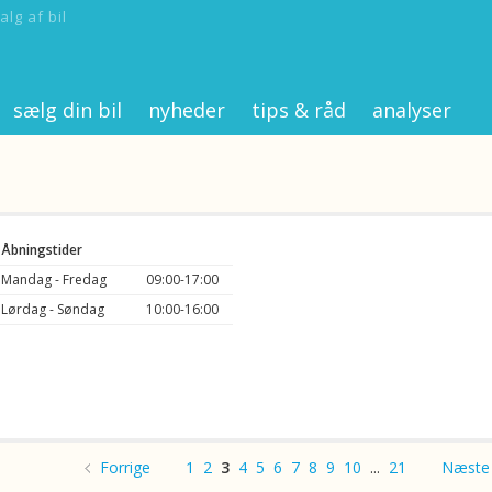
alg af bil
sælg din bil
nyheder
tips & råd
analyser
Åbningstider
Mandag - Fredag
09:00-17:00
Lørdag - Søndag
10:00-16:00
Forrige
1
2
3
4
5
6
7
8
9
10
...
21
Næste