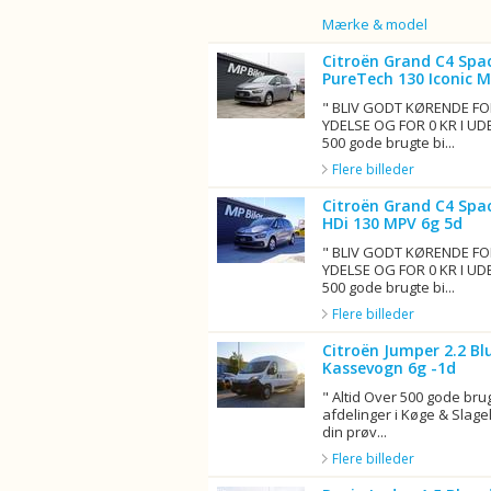
Billede
Mærke & model
Citroën Grand C4 Spac
PureTech 130 Iconic 
" BLIV GODT KØRENDE FO
YDELSE OG FOR 0 KR I UD
500 gode brugte bi...
Flere billeder
Citroën Grand C4 Spac
HDi 130 MPV 6g 5d
" BLIV GODT KØRENDE FO
YDELSE OG FOR 0 KR I UD
500 gode brugte bi...
Flere billeder
Citroën Jumper 2.2 Bl
Kassevogn 6g -1d
" Altid Over 500 gode brug
afdelinger i Køge & Sla
din prøv...
Flere billeder