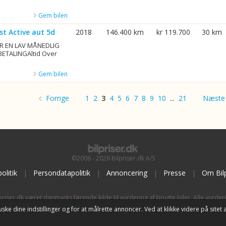
Gem bilen
st Active aut 5d
2018
146.400 km
kr 119.700
30 km
R EN LAV MÅNEDLIG
BETALINGAltid Over
Gem bilen
Forrige
1
2
3
4
5
6
7
8
9
10
...
21
Næste
©2006 - 2026 Bilpriser.dk A/S
olitik
|
Persondatapolitik
|
Annoncering
|
Presse
|
Om Bilp
priser.dk været danmarks førende kilde til vurdering af brugte biler. Alle vurder
BilpriserPro Prisberegning
, bilbranchens uafhængige værktøj til bilvurdering.
t huske dine indstillinger og for at målrette annoncer. Ved at klikke videre på si