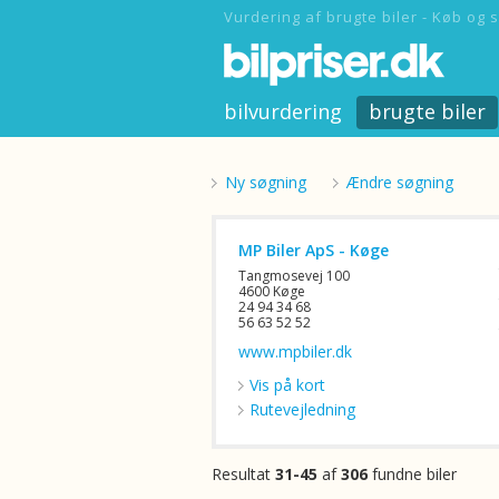
Vurdering af brugte biler - Køb og s
bilvurdering
brugte biler
Ny søgning
Ændre søgning
MP Biler ApS - Køge
Tangmosevej 100
4600 Køge
24 94 34 68
56 63 52 52
www.mpbiler.dk
Vis på kort
Rutevejledning
Resultat
31-45
af
306
fundne biler