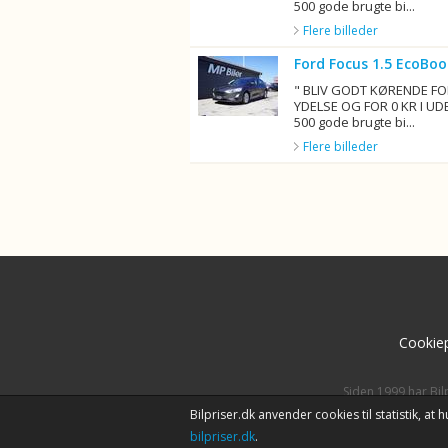
500 gode brugte bi...
Flere billeder
Ford Focus 1.5 EcoBoo
" BLIV GODT KØRENDE FO
YDELSE OG FOR 0 KR I UD
500 gode brugte bi...
Flere billeder
Cookiep
Siden 1999 har Bil
Bilpriser.dk anvender cookies til statistik, a
bilpriser.dk
.