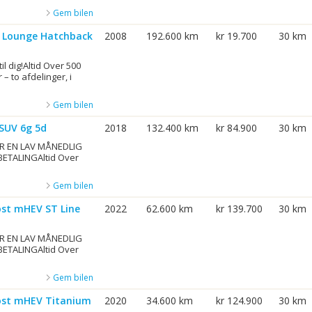
Gem bilen
et Lounge Hatchback
2008
192.600 km
kr 19.700
30 km
til dig!Altid Over 500
 – to afdelinger, i
Gem bilen
 SUV 6g 5d
2018
132.400 km
kr 84.900
30 km
R EN LAV MÅNEDLIG
BETALINGAltid Over
Gem bilen
ost mHEV ST Line
2022
62.600 km
kr 139.700
30 km
R EN LAV MÅNEDLIG
BETALINGAltid Over
Gem bilen
oost mHEV Titanium
2020
34.600 km
kr 124.900
30 km