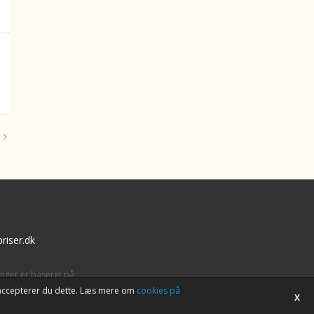
riser.dk
inger er baseret på
tet accepterer du dette. Læs mere om
cookies på
X