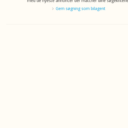
med de nyeste annoncer der matcher dine søgekriterie
Gem søgning som bilagent