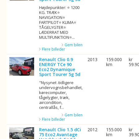
Højdepunkter: ⭐ 1200
KG. TRÆK⭐
NAVIGATION⭐
FARTPILOT⭐ KLIMA⭐
TÅGELYGTER⭐
LÆDERRAT MED
MULTIFUNKTION⭐...
Gem bilen
Flere billeder
Renault Clio 0.9
2013
159.000
kr
ENERGY TCe 90
km
59.9
Eco2 Dynamique
Sport Tourer 5g 5d
"Nysynet .tidligere
undervognsbehandlet,
kørecomputer,
tågelygter, træk,
aircondition,
centrallås, f...
Gem bilen
Flere billeder
Renault Clio 1.5 dCi
2012
155.000
kr
75 Eco2 Avantage
km
39.9