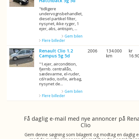
Hatchback 5g 5d
"tidligere
undervognsbehandlet,
diesel partikel filter,
nysynet, ikke ryger, 1
ejer, abs, antispin, ...
Gem bilen
Flere billeder
Renault Clio 1.2
2006
134.000
kr
Campus 5g 5d
km
16.9
"1.ejer, aircondition,
fjernb. centrallås,
sædevarme, el-ruder,
cd/radio, isofix, airbag,
nysynet de...
Gem bilen
Flere billeder
Få daglig e-mail med nye annoncer på Ren
Clio
Gem denne søgning som bilagent og modtag en daglig e