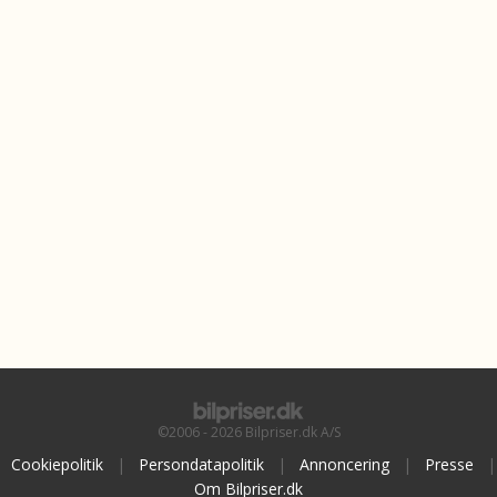
©2006 - 2026 Bilpriser.dk A/S
Cookiepolitik
|
Persondatapolitik
|
Annoncering
|
Presse
|
Om Bilpriser.dk