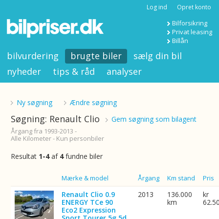
Log ind
Opret konto
Bilforsikring
Privat leasing
Billån
bilvurdering
brugte biler
sælg din bil
nyheder
tips & råd
analyser
Ny søgning
Ændre søgning
Søgning: Renault Clio
Gem søgning som bilagent
Årgang fra 1993-2013 -
Alle Kilometer - Kun personbiler
Resultat
1-4
af
4
fundne biler
Billede
Mærke & model
Årgang
Km stand
Pris
Renault Clio 0.9
2013
136.000
kr
ENERGY TCe 90
km
62.5
Eco2 Expression
Sport Tourer 5g 5d