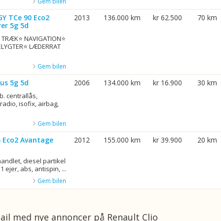
Gem bilen
GY TCe 90 Eco2
2013
136.000 km
kr 62.500
70 km
er 5g 5d
G. TRÆK⭐ NAVIGATION⭐
ELYGTER⭐ LÆDERRAT
Gem bilen
us 5g 5d
2006
134.000 km
kr 16.900
30 km
b. centrallås,
adio, isofix, airbag,
Gem bilen
75 Eco2 Avantage
2012
155.000 km
kr 39.900
20 km
ndlet, diesel partikel
1 ejer, abs, antispin, ...
Gem bilen
ail med nye annoncer på Renault Clio