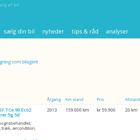
alg af bil
sælg din bil
nyheder
tips & råd
analyser
ning som bilagent
Årgang
Km stand
Pris
Afstand
GY TCe 90 Eco2
2013
159.000 km
kr 59.900
20 km
rer 5g 5d
rvognsbehandlet,
 træk, aircondition,