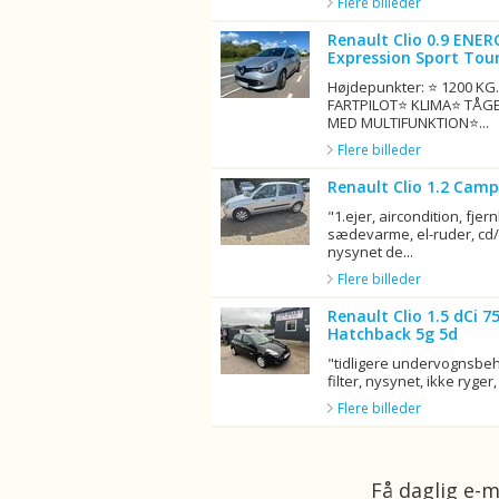
Flere billeder
Renault Clio 0.9 ENER
Expression Sport Tour
Højdepunkter: ⭐ 1200 K
FARTPILOT⭐ KLIMA⭐ TÅG
MED MULTIFUNKTION⭐...
Flere billeder
Renault Clio 1.2 Camp
"1.ejer, aircondition, fjern
sædevarme, el-ruder, cd/r
nysynet de...
Flere billeder
Renault Clio 1.5 dCi 
Hatchback 5g 5d
"tidligere undervognsbeha
filter, nysynet, ikke ryger, 
Flere billeder
Få daglig e-m