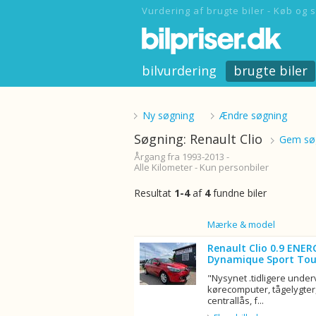
Vurdering af brugte biler - Køb og s
bilvurdering
brugte biler
Ny søgning
Ændre søgning
Søgning: Renault Clio
Gem søg
Årgang fra 1993-2013 -
Alle Kilometer - Kun personbiler
Resultat
1-4
af
4
fundne biler
Billede
Mærke & model
Renault Clio 0.9 ENER
Dynamique Sport Tou
"Nysynet .tidligere unde
kørecomputer, tågelygter,
centrallås, f...