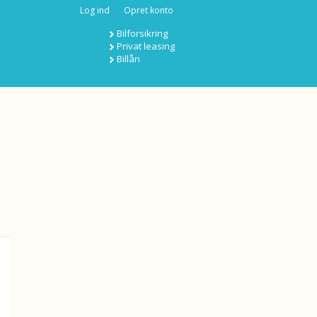
Log ind
Opret konto
Bilforsikring
Privat leasing
Billån