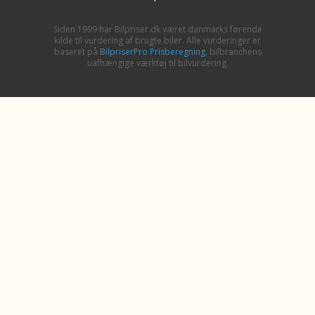
Siden 1999 har Bilpriser.dk været danmarks førende
kilde til vurdering af brugte biler. Alle vurderinger er
baseret på
BilpriserPro Prisberegning
, bilbranchens
uafhængige værktøj til bilvurdering.