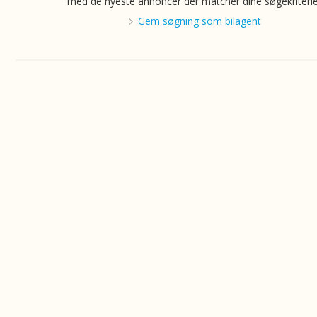
med de nyeste annoncer der matcher dine søgekriterie
Gem søgning som bilagent