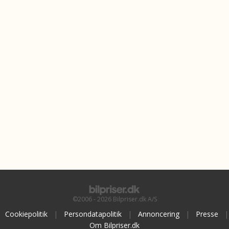
©2006 - 2026 Bilpriser.dk A/S
Cookiepolitik
|
Persondatapolitik
|
Annoncering
|
Presse
|
Om Bilpriser.dk