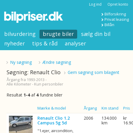
Log ind
Opret konto
Bilforsikring
Privat leasing
Billån
bilvurdering
brugte biler
sælg din bil
nyheder
tips & råd
analyser
Ny søgning
Ændre søgning
Søgning: Renault Clio
Gem søgning som bilagent
Årgang fra 1993-2013 -
Alle Kilometer - Kun personbiler
Resultat
1-4
af
4
fundne biler
Billede
Mærke & model
Årgang
Km stand
Pris
Renault Clio 1.2
2006
134.000
kr
Campus 5g 5d
km
16.9
"1.ejer, aircondition,