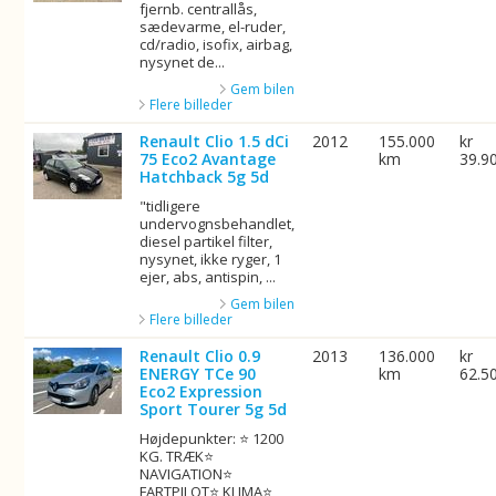
fjernb. centrallås,
sædevarme, el-ruder,
cd/radio, isofix, airbag,
nysynet de...
Gem bilen
Flere billeder
Renault Clio 1.5 dCi
2012
155.000
kr
75 Eco2 Avantage
km
39.9
Hatchback 5g 5d
"tidligere
undervognsbehandlet,
diesel partikel filter,
nysynet, ikke ryger, 1
ejer, abs, antispin, ...
Gem bilen
Flere billeder
Renault Clio 0.9
2013
136.000
kr
ENERGY TCe 90
km
62.5
Eco2 Expression
Sport Tourer 5g 5d
Højdepunkter: ⭐ 1200
KG. TRÆK⭐
NAVIGATION⭐
FARTPILOT⭐ KLIMA⭐