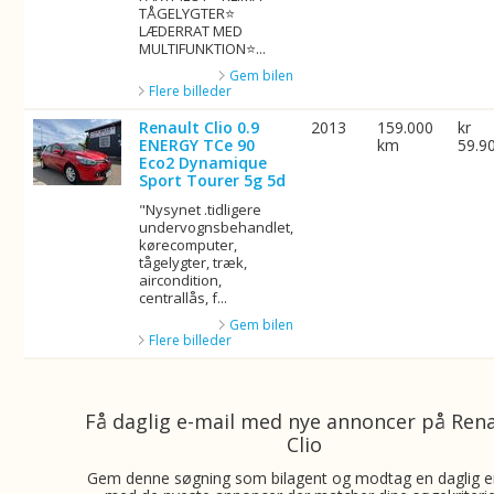
TÅGELYGTER⭐
LÆDERRAT MED
MULTIFUNKTION⭐...
Gem bilen
Flere billeder
Renault Clio 0.9
2013
159.000
kr
ENERGY TCe 90
km
59.9
Eco2 Dynamique
Sport Tourer 5g 5d
"Nysynet .tidligere
undervognsbehandlet,
kørecomputer,
tågelygter, træk,
aircondition,
centrallås, f...
Gem bilen
Flere billeder
Få daglig e-mail med nye annoncer på Ren
Clio
Gem denne søgning som bilagent og modtag en daglig e