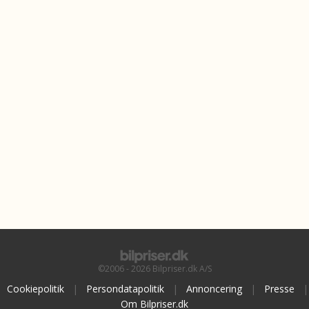
©2006 - 2026 Bilpriser.dk A/S
Cookiepolitik
|
Persondatapolitik
|
Annoncering
|
Presse
|
Om Bilpriser.dk