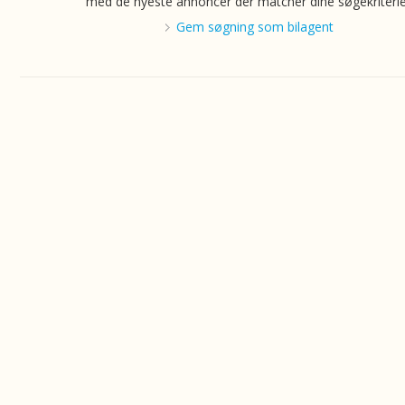
med de nyeste annoncer der matcher dine søgekriterie
Gem søgning som bilagent