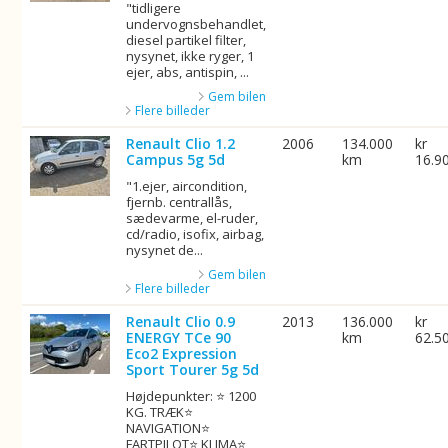
"tidligere
undervognsbehandlet,
diesel partikel filter,
nysynet, ikke ryger, 1
ejer, abs, antispin, ...
Gem bilen
Flere billeder
Renault Clio 1.2
2006
134.000
kr
Campus 5g 5d
km
16.9
"1.ejer, aircondition,
fjernb. centrallås,
sædevarme, el-ruder,
cd/radio, isofix, airbag,
nysynet de...
Gem bilen
Flere billeder
Renault Clio 0.9
2013
136.000
kr
ENERGY TCe 90
km
62.5
Eco2 Expression
Sport Tourer 5g 5d
Højdepunkter: ⭐ 1200
KG. TRÆK⭐
NAVIGATION⭐
FARTPILOT⭐ KLIMA⭐