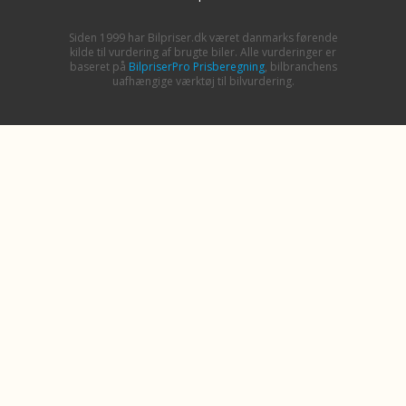
Siden 1999 har Bilpriser.dk været danmarks førende
kilde til vurdering af brugte biler. Alle vurderinger er
baseret på
BilpriserPro Prisberegning
, bilbranchens
uafhængige værktøj til bilvurdering.