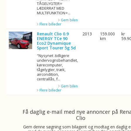
TÅGELYGTER⭐
LÆDERRAT MED
MULTIFUNKTION⭐...
Gem bilen
Flere billeder
Renault Clio 0.9
2013
159.000
kr
ENERGY TCe 90
km
59.9
Eco2 Dynamique
Sport Tourer 5g 5d
"Nysynet .tidligere
undervognsbehandlet,
kørecomputer,
tågelygter, træk,
aircondition,
centrallås, f...
Gem bilen
Flere billeder
Få daglig e-mail med nye annoncer på Ren
Clio
Gem denne søgning som bilagent og modtag en daglig e