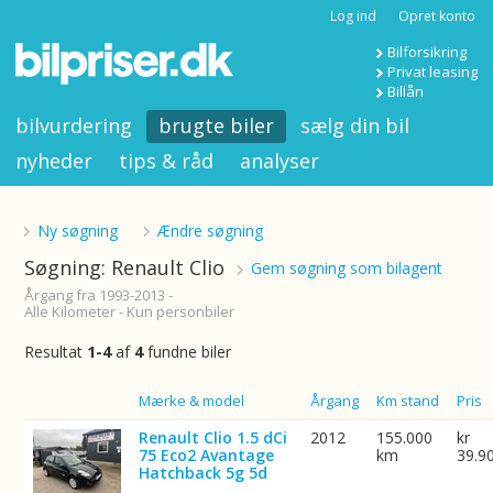
Log ind
Opret konto
Bilforsikring
Privat leasing
Billån
bilvurdering
brugte biler
sælg din bil
nyheder
tips & råd
analyser
Ny søgning
Ændre søgning
Søgning: Renault Clio
Gem søgning som bilagent
Årgang fra 1993-2013 -
Alle Kilometer - Kun personbiler
Resultat
1-4
af
4
fundne biler
Billede
Mærke & model
Årgang
Km stand
Pris
Renault Clio 1.5 dCi
2012
155.000
kr
75 Eco2 Avantage
km
39.9
Hatchback 5g 5d