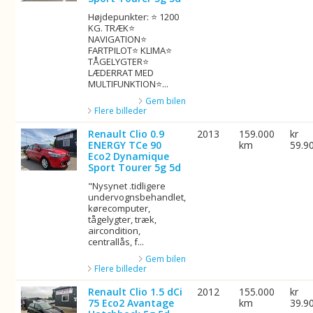
Højdepunkter: ⭐ 1200
KG. TRÆK⭐
NAVIGATION⭐
FARTPILOT⭐ KLIMA⭐
TÅGELYGTER⭐
LÆDERRAT MED
MULTIFUNKTION⭐...
Gem bilen
Flere billeder
Renault Clio 0.9
2013
159.000
kr
ENERGY TCe 90
km
59.9
Eco2 Dynamique
Sport Tourer 5g 5d
"Nysynet .tidligere
undervognsbehandlet,
kørecomputer,
tågelygter, træk,
aircondition,
centrallås, f...
Gem bilen
Flere billeder
Renault Clio 1.5 dCi
2012
155.000
kr
75 Eco2 Avantage
km
39.9