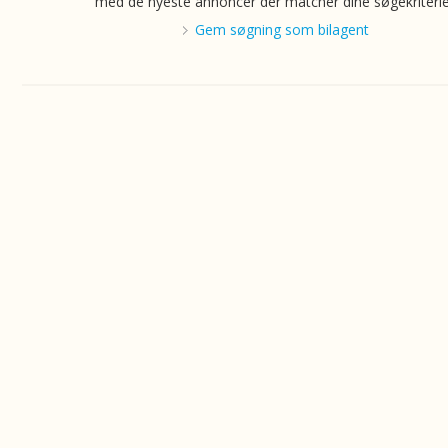
med de nyeste annoncer der matcher dine søgekriterie
Gem søgning som bilagent