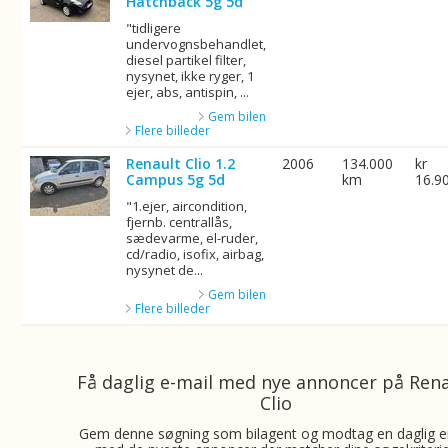
Hatchback 5g 5d
"tidligere
undervognsbehandlet,
diesel partikel filter,
nysynet, ikke ryger, 1
ejer, abs, antispin, ...
Gem bilen
Flere billeder
Renault Clio 1.2
2006
134.000
kr
Campus 5g 5d
km
16.9
"1.ejer, aircondition,
fjernb. centrallås,
sædevarme, el-ruder,
cd/radio, isofix, airbag,
nysynet de...
Gem bilen
Flere billeder
Få daglig e-mail med nye annoncer på Ren
Clio
Gem denne søgning som bilagent og modtag en daglig e