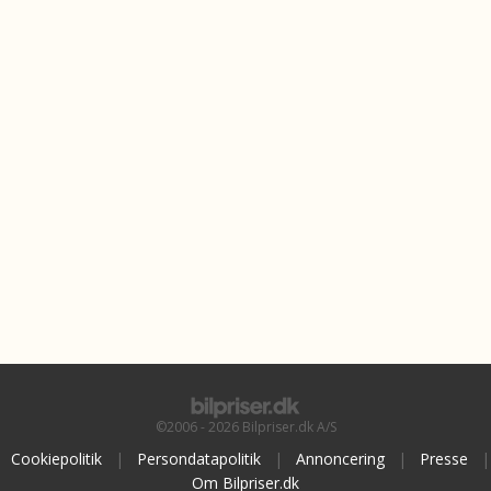
©2006 - 2026 Bilpriser.dk A/S
Cookiepolitik
|
Persondatapolitik
|
Annoncering
|
Presse
|
Om Bilpriser.dk