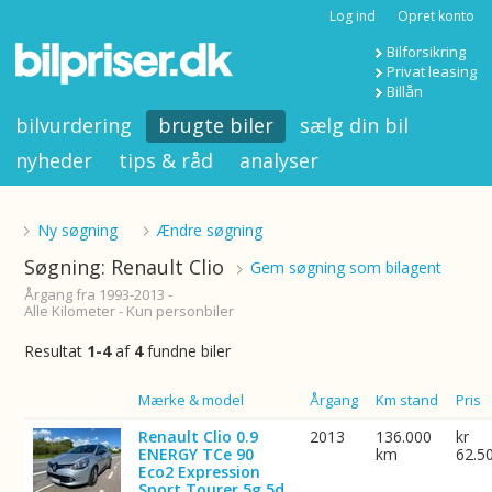
Log ind
Opret konto
Bilforsikring
Privat leasing
Billån
bilvurdering
brugte biler
sælg din bil
nyheder
tips & råd
analyser
Ny søgning
Ændre søgning
Søgning: Renault Clio
Gem søgning som bilagent
Årgang fra 1993-2013 -
Alle Kilometer - Kun personbiler
Resultat
1-4
af
4
fundne biler
Billede
Mærke & model
Årgang
Km stand
Pris
Renault Clio 0.9
2013
136.000
kr
ENERGY TCe 90
km
62.5
Eco2 Expression
Sport Tourer 5g 5d