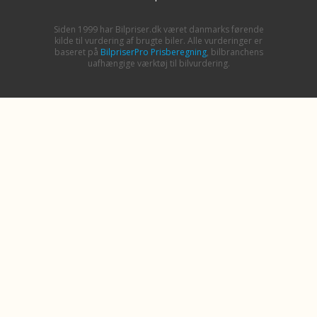
Siden 1999 har Bilpriser.dk været danmarks førende
kilde til vurdering af brugte biler. Alle vurderinger er
baseret på
BilpriserPro Prisberegning
, bilbranchens
uafhængige værktøj til bilvurdering.