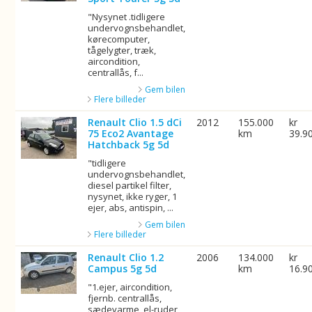
"Nysynet .tidligere
undervognsbehandlet,
kørecomputer,
tågelygter, træk,
aircondition,
centrallås, f...
Gem bilen
Flere billeder
Renault Clio 1.5 dCi
2012
155.000
kr
75 Eco2 Avantage
km
39.9
Hatchback 5g 5d
"tidligere
undervognsbehandlet,
diesel partikel filter,
nysynet, ikke ryger, 1
ejer, abs, antispin, ...
Gem bilen
Flere billeder
Renault Clio 1.2
2006
134.000
kr
Campus 5g 5d
km
16.9
"1.ejer, aircondition,
fjernb. centrallås,
sædevarme, el-ruder,