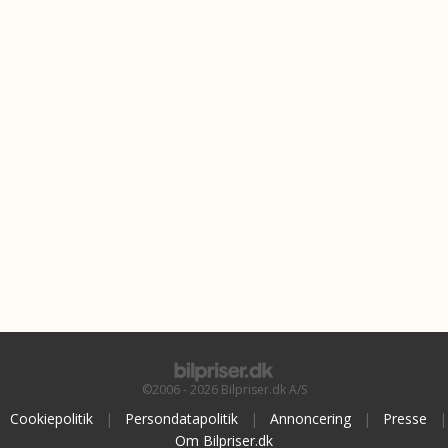
©2006 - 2026 Bilpriser.dk A/S
Cookiepolitik
|
Persondatapolitik
|
Annoncering
|
Presse
|
Om Bilpriser.dk