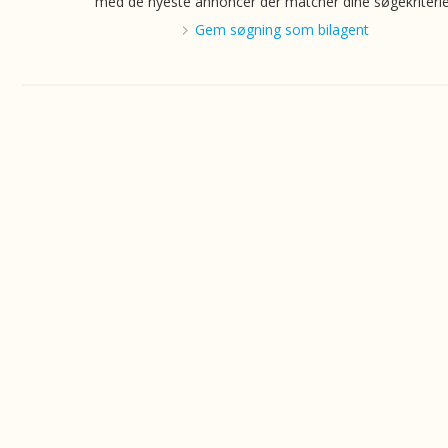
med de nyeste annoncer der matcher dine søgekriterie
Gem søgning som bilagent