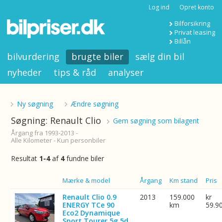
Log ind
Opret konto
Bilforsikring
Privat leasing
Billån
bilvurdering
brugte biler
sælg din bil
nyheder
tips & råd
analyser
Ny søgning
Ændre søgning
Søgning: Renault Clio
Gem søgning som bilagent
Årgang fra 1993-2013 -
Alle Kilometer - Kun personbiler
Resultat
1-4
af
4
fundne biler
Billede
Mærke & model
Årgang
Km stand
Pris
Renault Clio 0.9
2013
159.000
kr
ENERGY TCe 90
km
59.9
Eco2 Dynamique
Sport Tourer 5g 5d