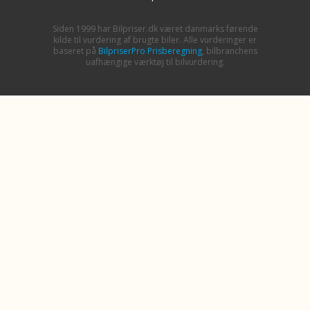
Siden 1999 har Bilpriser.dk været danmarks førende
kilde til vurdering af brugte biler. Alle vurderinger er
baseret på
BilpriserPro Prisberegning
, bilbranchens
uafhængige værktøj til bilvurdering.