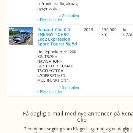
cd/radio, isofix, airbag,
nysynet de...
Gem bilen
Flere billeder
Renault Clio 0.9
2013
136.000
kr
ENERGY TCe 90
km
62.5
Eco2 Expression
Sport Tourer 5g 5d
Højdepunkter: ⭐ 1200
KG. TRÆK⭐
NAVIGATION⭐
FARTPILOT⭐ KLIMA⭐
TÅGELYGTER⭐
LÆDERRAT MED
MULTIFUNKTION⭐...
Gem bilen
Flere billeder
Få daglig e-mail med nye annoncer på Ren
Clio
Gem denne søgning som bilagent og modtag en daglig e