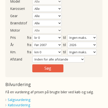
Model
Karosseri
Gear
Brændstof
Motor
Pris
fra
til
Årgang
fra
til
ometer
fra
til
Afstand
Bilvurdering
Få en vurdering af prisen på brugte biler ved køb og salg.
Salgsvurdering
Købsvurdering