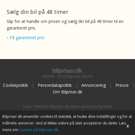
Sælg din bil på 48 timer
Slip for at handle om prisen og sælg din bil på 48 timer til en
garanteret pris.
Få garanteret pris
©2006 - 2026 Bilpriser.dk A/S
Cookiepolitik
|
Persondatapolitik
|
Annoncering
|
Presse
|
Om Bilpriser.dk
Siden 1999 har Bilpriser.dk været danmarks førende
kilde til vurdering af brugte biler. Alle vurderinger er
baseret på
BilpriserPro Prisberegning
, bilbranchens
Bilpriser.dk anvender cookies til statistik, at huske dine indstillinger og for at
uafhængige værktøj til bilvurdering.
målrette annoncer. Ved at klikke videre på sitet accepterer du dette. Læs
X
mere om
cookies på bilpriser.dk
.