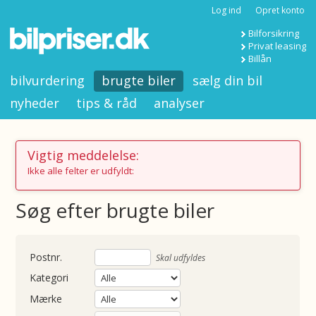
Log ind
Opret konto
Bilforsikring
Privat leasing
Billån
bilvurdering
brugte biler
sælg din bil
nyheder
tips & råd
analyser
Vigtig meddelelse:
Ikke alle felter er udfyldt:
Søg efter brugte biler
nummer
Skal udfyldes
Kategori
Mærke