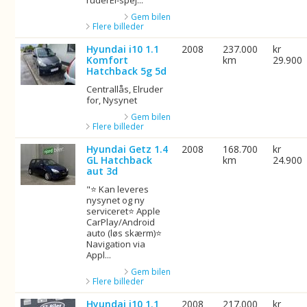
ruderEl-spej...
Gem bilen
Flere billeder
Hyundai i10 1.1
2008
237.000
kr
Komfort
km
29.900
Hatchback 5g 5d
Centrallås, Elruder
for, Nysynet
Gem bilen
Flere billeder
Hyundai Getz 1.4
2008
168.700
kr
GL Hatchback
km
24.900
aut 3d
"⭐ Kan leveres
nysynet og ny
serviceret⭐ Apple
CarPlay/Android
auto (løs skærm)⭐
Navigation via
Appl...
Gem bilen
Flere billeder
Hyundai i10 1.1
2008
217.000
kr