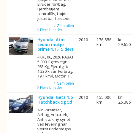
Elruder for/bag,
Fjernbetjent
centrallås, Højde
justerbar forsæde...
Gem bilen
Flere billeder
Hyundai Atos
2010
176.356
kr
sedan mutjo
km
29.650
prime 1,1,- 5 dørs
- KR., 06, 2026 RABAT
5.000, Egenvægt:
983 Kg, Ejerafgift:
1.230 kr/år, Forbrug:
19.1 km/l, Motor: 1...
Gem bilen
Flere billeder
Hyundai Getz 1.6
2010
155.000
kr
Hatchback 5g 5d
km
26.385
ABS-bremser,
Airbag, Anh.træk,
Anh.træk ny synet
ved levering har
været undervogns