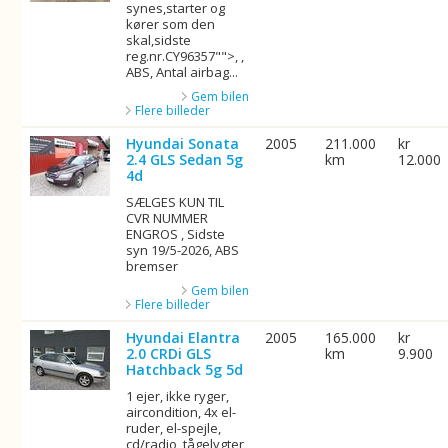
synes,starter og
kører som den
skal,sidste
reg.nr.CY96357"">, ,
ABS, Antal airbag...
Gem bilen
Flere billeder
Hyundai Sonata
2005
211.000
kr
2.4 GLS Sedan 5g
km
12.000
4d
SÆLGES KUN TIL
CVR NUMMER
ENGROS , Sidste
syn 19/5-2026, ABS
bremser
Gem bilen
Flere billeder
Hyundai Elantra
2005
165.000
kr
2.0 CRDi GLS
km
9.900
Hatchback 5g 5d
1 ejer, ikke ryger,
aircondition, 4x el-
ruder, el-spejle,
cd/radio, tågelygter,