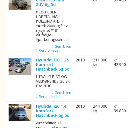
SUV 6g 5d
!! KØB UDEN
UDBETALING !!
KOLLUND AFD. !!
*træk 2000 kg *lev.
nysynet *18"
alufælge
*parkeringssenso...
Gem bilen
Flere billeder
Hyundai i20 1.25
2010
211.000
kr
Komfort
km
42.900
Hatchback 5g 5d
UTROLIG FLOT OG
VELKØRENDE i20´ER
FRA 2010
Gem bilen
Flere billeder
Hyundai i20 1.4
2010
244.000
kr
Komfort
km
39.800
Hatchback 5g 5d
Aircondition, El
spejle med varme,