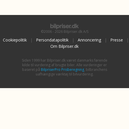
©2006 - 2026 Bilpriser.dk A/S
Cookiepolitik
|
Persondatapolitik
|
Annoncering
|
Presse
|
Om Bilpriser.dk
Siden 1999 har Bilpriser.dk været danmarks førende
kilde til vurdering af brugte biler. Alle vurderinger er
baseret på
BilpriserPro Prisberegning
, bilbranchens
uafhængige værktøj til bilvurdering.