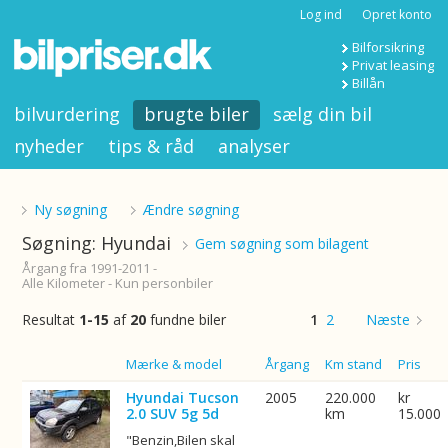
Log ind
Opret konto
Bilforsikring
Privat leasing
Billån
bilvurdering
brugte biler
sælg din bil
nyheder
tips & råd
analyser
Ny søgning
Ændre søgning
Søgning: Hyundai
Gem søgning som bilagent
Årgang fra 1991-2011 -
Alle Kilometer - Kun personbiler
Resultat
1-15
af
20
fundne biler
1
2
Næste
Billede
Mærke & model
Årgang
Km stand
Pris
Hyundai Tucson
2005
220.000
kr
2.0 SUV 5g 5d
km
15.000
"Benzin,Bilen skal