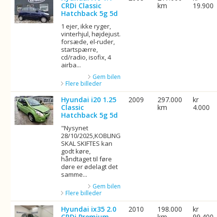
CRDi Classic
km
19.900
Hatchback 5g 5d
1 ejer, ikke ryger,
vinterhjul, højdejust.
forsæde, el-ruder,
startspærre,
cd/radio, isofix, 4
airba...
Gem bilen
Flere billeder
Hyundai i20 1.25
2009
297.000
kr
Classic
km
4.000
Hatchback 5g 5d
"Nysynet
28/10/2025,KOBLING
SKAL SKIFTES kan
godt køre,
håndtaget til føre
døre er ødelagt det
samme...
Gem bilen
Flere billeder
Hyundai ix35 2.0
2010
198.000
kr
CRDi Premium
km
99.400