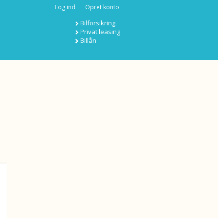
Log ind
Opret konto
Bilforsikring
Privat leasing
Billån