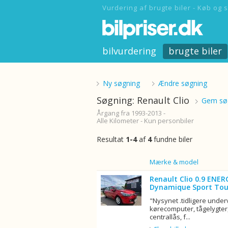
Vurdering af brugte biler - Køb og s
bilvurdering
brugte biler
Ny søgning
Ændre søgning
Søgning: Renault Clio
Gem søg
Årgang fra 1993-2013 -
Alle Kilometer - Kun personbiler
Resultat
1-4
af
4
fundne biler
Billede
Mærke & model
Renault Clio 0.9 ENER
Dynamique Sport Tou
"Nysynet .tidligere unde
kørecomputer, tågelygter,
centrallås, f...