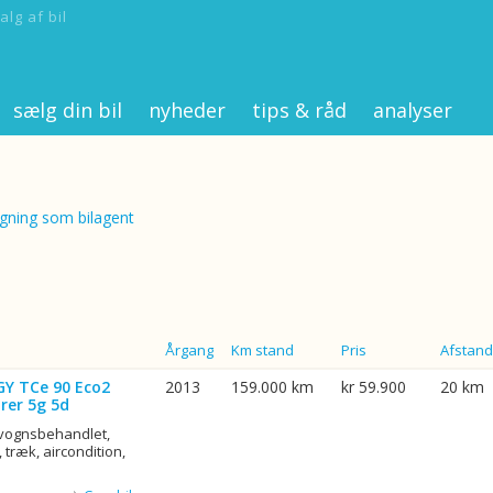
alg af bil
sælg din bil
nyheder
tips & råd
analyser
ning som bilagent
Årgang
Km stand
Pris
Afstand
GY TCe 90 Eco2
2013
159.000 km
kr 59.900
20 km
rer 5g 5d
rvognsbehandlet,
 træk, aircondition,