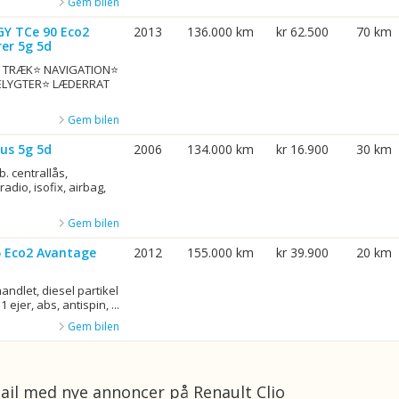
Gem bilen
GY TCe 90 Eco2
2013
136.000 km
kr 62.500
70 km
er 5g 5d
G. TRÆK⭐ NAVIGATION⭐
ELYGTER⭐ LÆDERRAT
Gem bilen
us 5g 5d
2006
134.000 km
kr 16.900
30 km
b. centrallås,
adio, isofix, airbag,
Gem bilen
75 Eco2 Avantage
2012
155.000 km
kr 39.900
20 km
ndlet, diesel partikel
1 ejer, abs, antispin, ...
Gem bilen
ail med nye annoncer på Renault Clio