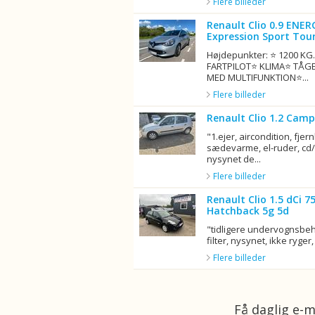
Flere billeder
Renault Clio 0.9 ENER
Expression Sport Tour
Højdepunkter: ⭐ 1200 K
FARTPILOT⭐ KLIMA⭐ TÅG
MED MULTIFUNKTION⭐...
Flere billeder
Renault Clio 1.2 Camp
"1.ejer, aircondition, fjern
sædevarme, el-ruder, cd/r
nysynet de...
Flere billeder
Renault Clio 1.5 dCi 
Hatchback 5g 5d
"tidligere undervognsbeha
filter, nysynet, ikke ryger, 
Flere billeder
Få daglig e-m