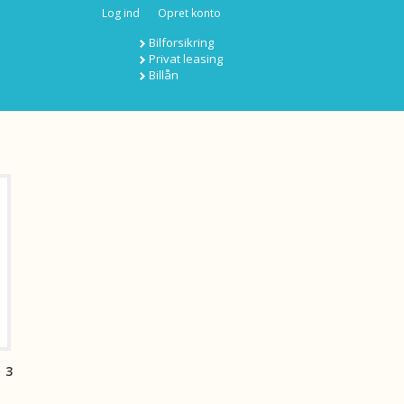
Log ind
Opret konto
Bilforsikring
Privat leasing
Billån
3