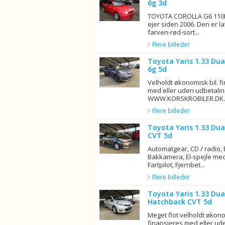
6g 3d
TOYOTA COROLLA G6 110
ejer siden 2006. Den er lav
farven-rød-sort...
Flere billeder
Toyota Yaris 1.33 Du
6g 5d
Velholdt økonomisk bil. f
med eller uden udbetaling
WWW.KORSKROBILER.DK..
Flere billeder
Toyota Yaris 1.33 Du
CVT 5d
Automatgear, CD / radio, 
Bakkamera, El-spejle med
Fartpilot, Fjernbet...
Flere billeder
Toyota Yaris 1.33 Dua
Hatchback CVT 5d
Meget flot velholdt økono
finansieres med eller ude