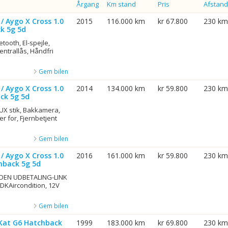
Årgang
Km stand
Pris
Afstand
/ Aygo X Cross 1.0
2015
116.000 km
kr 67.800
230 km
k 5g 5d
etooth, El-spejle,
centrallås, Håndfri
Gem bilen
/ Aygo X Cross 1.0
2014
134.000 km
kr 59.800
230 km
ck 5g 5d
AUX stik, Bakkamera,
er for, Fjernbetjent
Gem bilen
/ Aygo X Cross 1.0
2016
161.000 km
kr 59.800
230 km
hback 5g 5d
UDEN UDBETALING-LINK
Aircondition, 12V
Gem bilen
-Kat G6 Hatchback
1999
183.000 km
kr 69.800
230 km