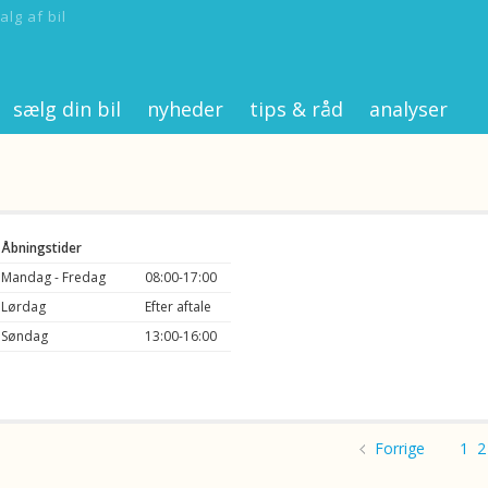
alg af bil
sælg din bil
nyheder
tips & råd
analyser
Åbningstider
Mandag - Fredag
08:00-17:00
Lørdag
Efter aftale
Søndag
13:00-16:00
Forrige
1
2