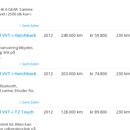
HK 6 GEAR. Samme
et i 2500 stk kun i
Gem bilen
al VVT-i Hatchback
2012
248.000 km
kr 59.800
230 km
inansiering tilbydes
. link på
.
Gem bilen
al VVT-i Hatchback
2012
203.000 km
kr 74.800
230 km
Bluetooth,
 varme, Elruder for,
Gem bilen
l VVT-i T2 Touch
2012
128.000 km
kr 89.800
230 km
misk bil. Bilen kan
n udbetaling-link på