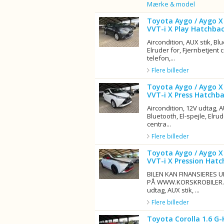
Billede
Mærke & model
Toyota Aygo / Aygo X 
VVT-i X Play Hatchbac
Aircondition, AUX stik, Blu
Elruder for, Fjernbetjent 
telefon,...
Flere billeder
Toyota Aygo / Aygo X 
VVT-i X Press Hatchba
Aircondition, 12V udtag, 
Bluetooth, El-spejle, Elrud
centra...
Flere billeder
Toyota Aygo / Aygo X 
VVT-i X Pression Hatc
BILEN KAN FINANSIERES 
PÅ WWW.KORSKROBILER.DK
udtag, AUX stik, ...
Flere billeder
Toyota Corolla 1.6 G