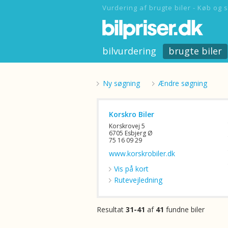
Vurdering af brugte biler - Køb og s
bilvurdering
brugte biler
Ny søgning
Ændre søgning
Korskro Biler
Korskrovej 5
6705 Esbjerg Ø
75 16 09 29
www.korskrobiler.dk
Vis på kort
Rutevejledning
Resultat
31-41
af
41
fundne biler