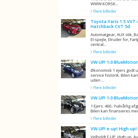
WWW.KORSK...
Flere billeder
Toyota Yaris 1.5 VVT-
Hatchback CVT 5d
Automatgear, AUX stik, B
El-spejle, Elruder for, Fart
central...
Flere billeder
VW UP! 1.0 BlueMotio
Økonomisk 1 ejers godt ud
service historik. Bilen ka
uden ...
Flere billeder
VW UP! 1.0 BlueMotio
1 Ejers. 460.- halvårlig afgi
Bilen kan finansieres med
Flere billeder
VW UP! e-up! High up
Velholdt E-UP. High up. 