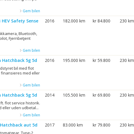
Gem bilen
i HEV Safety Sense
2016
182.000 km
kr 84.800
230 km
akkamera, Bluetooth,
pilot, Fjernbetjent
Gem bilen
n Hatchback 5g 5d
2016
195.000 km
kr 59.800
230 km
styret bil med flot
n finansieres med eller
Gem bilen
n Hatchback 5g 5d
2014
105.500 km
kr 69.800
230 km
ft. flot service historik.
 eller uden udbetal...
Gem bilen
! Hatchback aut 5d
2017
83.000 km
kr 79.800
230 km
Automatgear. Type-2