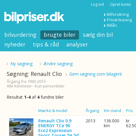
Log ind
Opret konto
Bilforsikring
Privat leasing
Billån
bilvurdering
brugte biler
sælg din bil
nyheder
tips & råd
analyser
Ny søgning
Ændre søgning
Søgning: Renault Clio
Gem søgning som bilagent
Årgang fra 1993-2013 -
Alle Kilometer - Kun personbiler
Resultat
1-4
af
4
fundne biler
Billede
Mærke & model
Årgang
Km stand
Pris
Renault Clio 0.9
2013
136.000
kr
ENERGY TCe 90
km
62.5
Eco2 Expression
Sport Tourer 5g 5d