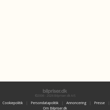
©2006 - 2026 Bilpriser.dk A/S
Cookiepolitik
|
Persondatapolitik
|
Annoncering
|
Presse
|
Om Bilpriser.dk