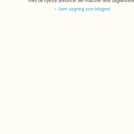
med de nyeste annoncer der matcher dine søgekriterie
Gem søgning som bilagent