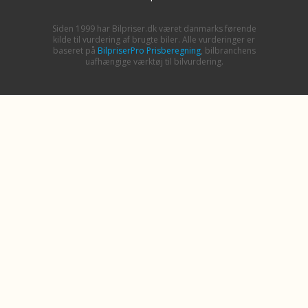
Siden 1999 har Bilpriser.dk været danmarks førende
kilde til vurdering af brugte biler. Alle vurderinger er
baseret på
BilpriserPro Prisberegning
, bilbranchens
uafhængige værktøj til bilvurdering.