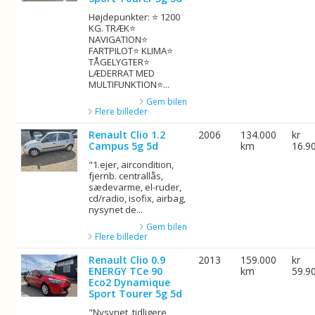
Højdepunkter: ⭐ 1200
KG. TRÆK⭐
NAVIGATION⭐
FARTPILOT⭐ KLIMA⭐
TÅGELYGTER⭐
LÆDERRAT MED
MULTIFUNKTION⭐...
Gem bilen
Flere billeder
Renault Clio 1.2
2006
134.000
kr
Campus 5g 5d
km
16.9
"1.ejer, aircondition,
fjernb. centrallås,
sædevarme, el-ruder,
cd/radio, isofix, airbag,
nysynet de...
Gem bilen
Flere billeder
Renault Clio 0.9
2013
159.000
kr
ENERGY TCe 90
km
59.9
Eco2 Dynamique
Sport Tourer 5g 5d
"Nysynet .tidligere