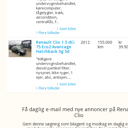
undervognsbehandlet,
kørecomputer,
tågelygter, træk,
aircondition,
centrallås, f...
Gem bilen
Flere billeder
Renault Clio 1.5 dCi
2012
155.000
kr
75 Eco2 Avantage
km
39.9
Hatchback 5g 5d
"tidligere
undervognsbehandlet,
diesel partikel filter,
nysynet, ikke ryger, 1
ejer, abs, antispin, ...
Gem bilen
Flere billeder
Få daglig e-mail med nye annoncer på Ren
Clio
Gem denne søgning som bilagent og modtag en daglig e