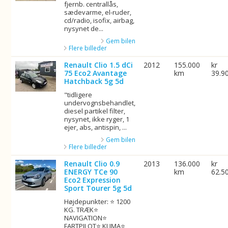
fjernb. centrallås,
sædevarme, el-ruder,
cd/radio, isofix, airbag,
nysynet de...
Gem bilen
Flere billeder
Renault Clio 1.5 dCi
2012
155.000
kr
75 Eco2 Avantage
km
39.9
Hatchback 5g 5d
"tidligere
undervognsbehandlet,
diesel partikel filter,
nysynet, ikke ryger, 1
ejer, abs, antispin, ...
Gem bilen
Flere billeder
Renault Clio 0.9
2013
136.000
kr
ENERGY TCe 90
km
62.5
Eco2 Expression
Sport Tourer 5g 5d
Højdepunkter: ⭐ 1200
KG. TRÆK⭐
NAVIGATION⭐
FARTPILOT⭐ KLIMA⭐