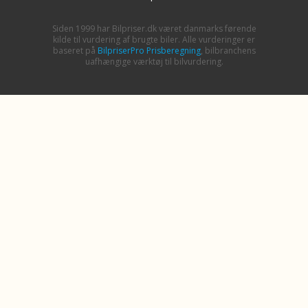
Siden 1999 har Bilpriser.dk været danmarks førende
kilde til vurdering af brugte biler. Alle vurderinger er
baseret på
BilpriserPro Prisberegning
, bilbranchens
uafhængige værktøj til bilvurdering.