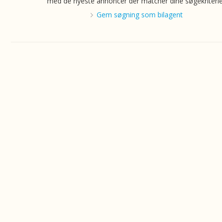
med de nyeste annoncer der matcher dine søgekriterie
Gem søgning som bilagent