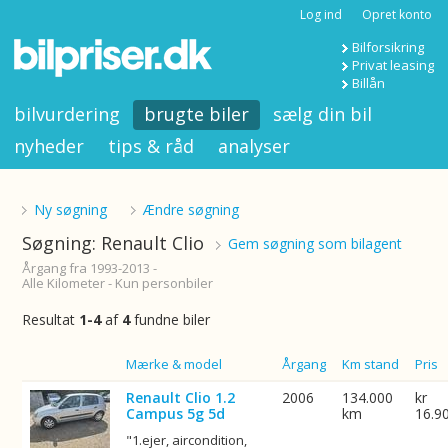
Log ind
Opret konto
Bilforsikring
Privat leasing
Billån
bilvurdering
brugte biler
sælg din bil
nyheder
tips & råd
analyser
Ny søgning
Ændre søgning
Søgning: Renault Clio
Gem søgning som bilagent
Årgang fra 1993-2013 -
Alle Kilometer - Kun personbiler
Resultat
1-4
af
4
fundne biler
Billede
Mærke & model
Årgang
Km stand
Pris
Renault Clio 1.2
2006
134.000
kr
Campus 5g 5d
km
16.9
"1.ejer, aircondition,