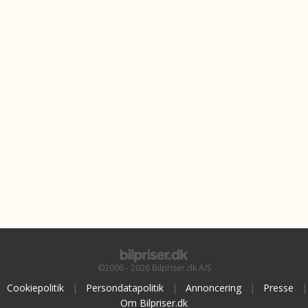
©2006 - 2026 Bilpriser.dk A/S
Cookiepolitik
|
Persondatapolitik
|
Annoncering
|
Presse
|
Om Bilpriser.dk