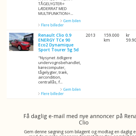
TÅGELYGTER⭐
LÆDERRAT MED
MULTIFUNKTION⭐...
Gem bilen
Flere billeder
Renault Clio 0.9
2013
159.000
kr
ENERGY TCe 90
km
59.9
Eco2 Dynamique
Sport Tourer 5g 5d
"Nysynet .tidligere
undervognsbehandlet,
kørecomputer,
tågelygter, træk,
aircondition,
centrallås, f...
Gem bilen
Flere billeder
Få daglig e-mail med nye annoncer på Ren
Clio
Gem denne søgning som bilagent og modtag en daglig e