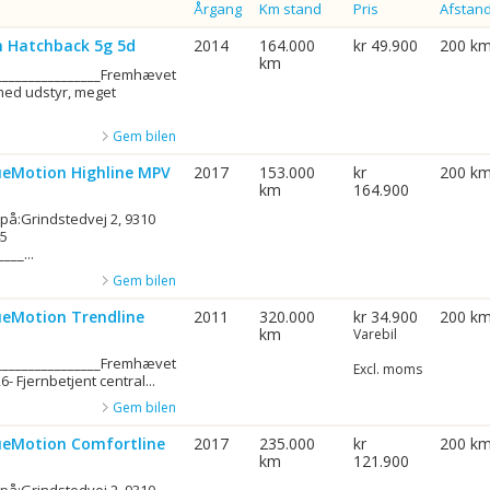
Årgang
Km stand
Pris
Afstan
n Hatchback 5g 5d
2014
164.000
kr 49.900
200 k
km
_________________Fremhævet
med udstyr, meget
Gem bilen
ueMotion Highline MPV
2017
153.000
kr
200 k
km
164.900
 på:Grindstedvej 2, 9310
45
__...
Gem bilen
ueMotion Trendline
2011
320.000
kr 34.900
200 k
km
Varebil
_________________Fremhævet
Excl. moms
- Fjernbetjent central...
Gem bilen
ueMotion Comfortline
2017
235.000
kr
200 k
km
121.900