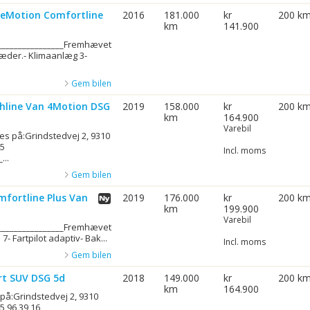
ueMotion Comfortline
2016
181.000
kr
200 k
km
141.900
_________________Fremhævet
sæder.- Klimaanlæg 3-
Gem bilen
ghline Van 4Motion DSG
2019
158.000
kr
200 k
km
164.900
Varebil
es på:Grindstedvej 2, 9310
45
Incl. moms
...
Gem bilen
mfortline Plus Van
2019
176.000
kr
200 k
km
199.900
Varebil
_________________Fremhævet
- Fartpilot adaptiv- Bak...
Incl. moms
Gem bilen
rt SUV DSG 5d
2018
149.000
kr
200 k
km
164.900
 på:Grindstedvej 2, 9310
5 96 39 16