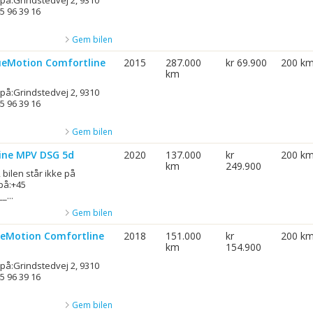
 på:Grindstedvej 2, 9310
5 96 39 16
Gem bilen
ueMotion Comfortline
2015
287.000
kr 69.900
200 k
km
 på:Grindstedvej 2, 9310
5 96 39 16
Gem bilen
Line MPV DSG 5d
2020
137.000
kr
200 k
km
249.900
 bilen står ikke på
på:+45
...
Gem bilen
ueMotion Comfortline
2018
151.000
kr
200 k
km
154.900
 på:Grindstedvej 2, 9310
5 96 39 16
Gem bilen