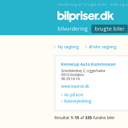
Vurdering af brugte biler - Køb og s
bilvurdering
brugte biler
Ny søgning
Ændre søgning
Kinnerup Auto Kommission
Grindstedvej 2, Uggerhalne
9310 Vodskov
96 39 16 16
www.kautok.dk
Vis på kort
Rutevejledning
Resultat
1-15
af
335
fundne biler