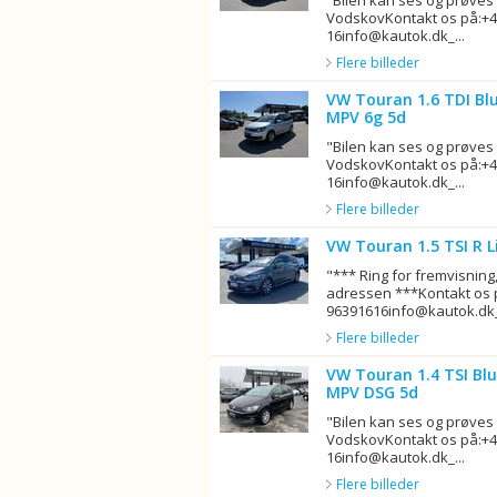
"Bilen kan ses og prøves
VodskovKontakt os på:+4
16info@kautok.dk_...
Flere billeder
VW Touran 1.6 TDI Bl
MPV 6g 5d
"Bilen kan ses og prøves
VodskovKontakt os på:+4
16info@kautok.dk_...
Flere billeder
VW Touran 1.5 TSI R 
"*** Ring for fremvisning,
adressen ***Kontakt os 
96391616info@kautok.dk__
Flere billeder
VW Touran 1.4 TSI Bl
MPV DSG 5d
"Bilen kan ses og prøves
VodskovKontakt os på:+4
16info@kautok.dk_...
Flere billeder