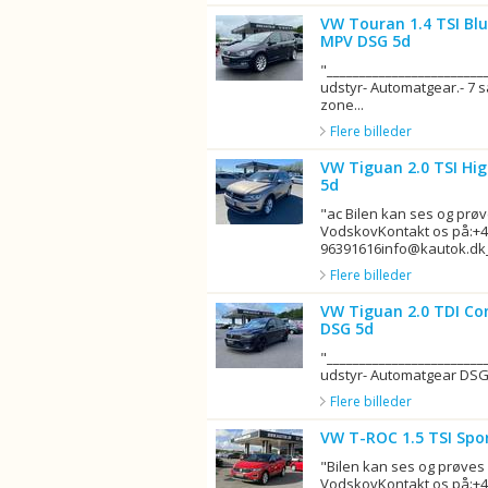
VW Touran 1.4 TSI Bl
MPV DSG 5d
"_______________________
udstyr- Automatgear.- 7 
zone...
Flere billeder
VW Tiguan 2.0 TSI Hi
5d
"ac Bilen kan ses og prøv
VodskovKontakt os på:+
96391616info@kautok.dk_
Flere billeder
VW Tiguan 2.0 TDI Co
DSG 5d
"_______________________
udstyr- Automatgear DSG 7
Flere billeder
VW T-ROC 1.5 TSI Spo
"Bilen kan ses og prøves
VodskovKontakt os på:+4