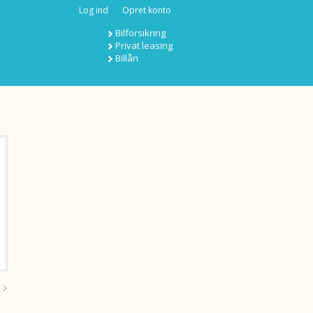
Log ind
Opret konto
Bilforsikring
Privat leasing
Billån