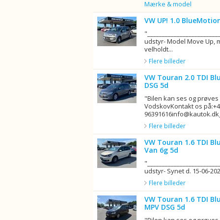
Billede
Mærke & model
VW UP! 1.0 BlueMotio
"_______________________
udstyr- Model Move Up, 
velholdt...
Flere billeder
VW Touran 2.0 TDI Bl
DSG 5d
"Bilen kan ses og prøves
VodskovKontakt os på:+
96391616info@kautok.dk__
Flere billeder
VW Touran 1.6 TDI Bl
Van 6g 5d
"_______________________
udstyr- Synet d. 15-06-2026
Flere billeder
VW Touran 1.6 TDI Bl
MPV DSG 5d