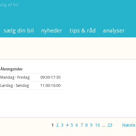
alg af bil
sælg din bil
nyheder
tips & råd
analyser
Åbningstider
Mandag - Fredag
09:30-17:30
Lørdag - Søndag
11:00-16:00
1
2
3
4
5
6
7
8
9
10
...
23
Næste