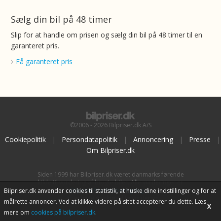
Sælg din bil på 48 timer
Slip for at handle om prisen og sælg din bil på 48 timer til en
garanteret pris.
Få garanteret pris
©2006 - 2026 Bilpriser.dk A/S
Cookiepolitik
|
Persondatapolitik
|
Annoncering
|
Presse
|
Om Bilpriser.dk
Siden 1999 har Bilpriser.dk været danmarks førende
kilde til vurdering af brugte biler. Alle vurderinger er
baseret på
BilpriserPro Prisberegning
, bilbranchens
Bilpriser.dk anvender cookies til statistik, at huske dine indstillinger og for at
uafhængige værktøj til bilvurdering.
målrette annoncer. Ved at klikke videre på sitet accepterer du dette. Læs
X
mere om
cookies på bilpriser.dk
.