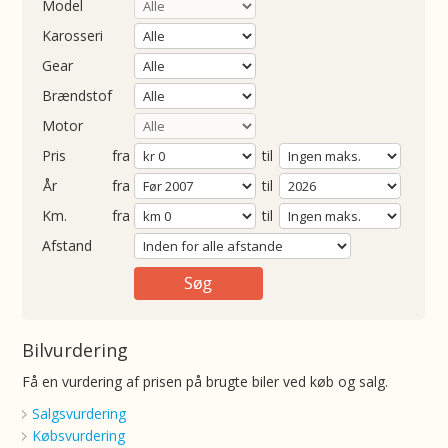
Model
Karosseri
Gear
Brændstof
Motor
Pris
fra
til
Årgang
fra
til
ometer
fra
til
Afstand
Bilvurdering
Få en vurdering af prisen på brugte biler ved køb og salg.
Salgsvurdering
Købsvurdering