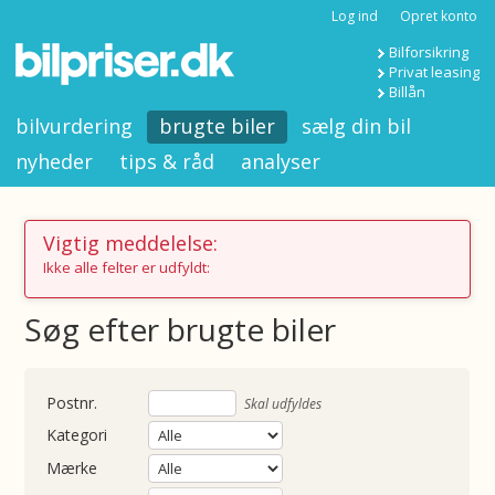
Log ind
Opret konto
Bilforsikring
Privat leasing
Billån
bilvurdering
brugte biler
sælg din bil
nyheder
tips & råd
analyser
Vigtig meddelelse:
Ikke alle felter er udfyldt:
Søg efter brugte biler
nummer
Skal udfyldes
Kategori
Mærke