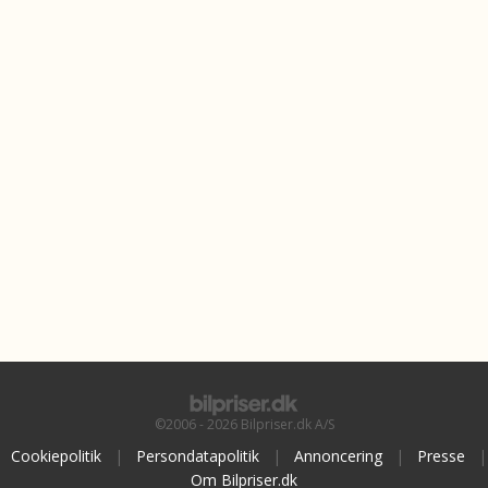
©2006 - 2026 Bilpriser.dk A/S
Cookiepolitik
|
Persondatapolitik
|
Annoncering
|
Presse
|
Om Bilpriser.dk