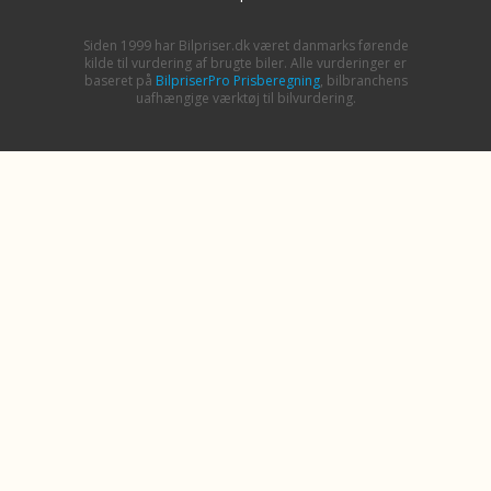
Siden 1999 har Bilpriser.dk været danmarks førende
kilde til vurdering af brugte biler. Alle vurderinger er
baseret på
BilpriserPro Prisberegning
, bilbranchens
uafhængige værktøj til bilvurdering.