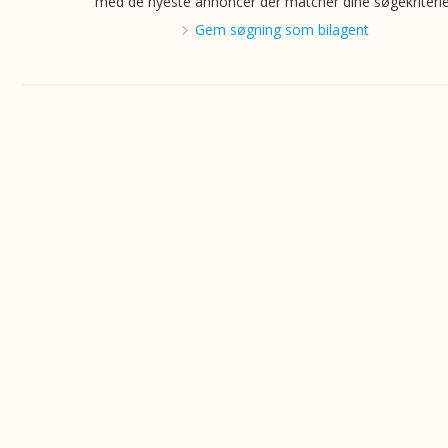
med de nyeste annoncer der matcher dine søgekriterie
Gem søgning som bilagent