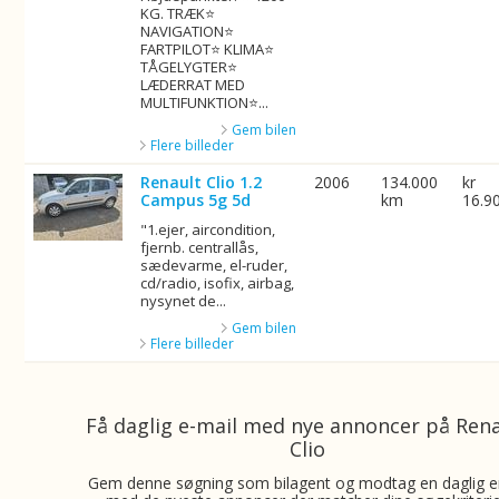
KG. TRÆK⭐
NAVIGATION⭐
FARTPILOT⭐ KLIMA⭐
TÅGELYGTER⭐
LÆDERRAT MED
MULTIFUNKTION⭐...
Gem bilen
Flere billeder
Renault Clio 1.2
2006
134.000
kr
Campus 5g 5d
km
16.9
"1.ejer, aircondition,
fjernb. centrallås,
sædevarme, el-ruder,
cd/radio, isofix, airbag,
nysynet de...
Gem bilen
Flere billeder
Få daglig e-mail med nye annoncer på Ren
Clio
Gem denne søgning som bilagent og modtag en daglig e