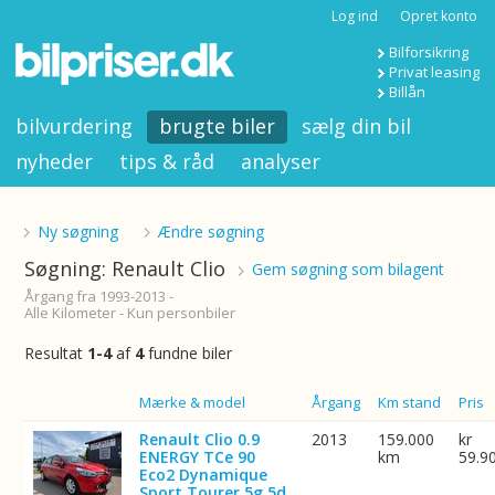
Log ind
Opret konto
Bilforsikring
Privat leasing
Billån
bilvurdering
brugte biler
sælg din bil
nyheder
tips & råd
analyser
Ny søgning
Ændre søgning
Søgning: Renault Clio
Gem søgning som bilagent
Årgang fra 1993-2013 -
Alle Kilometer - Kun personbiler
Resultat
1-4
af
4
fundne biler
Billede
Mærke & model
Årgang
Km stand
Pris
Renault Clio 0.9
2013
159.000
kr
ENERGY TCe 90
km
59.9
Eco2 Dynamique
Sport Tourer 5g 5d