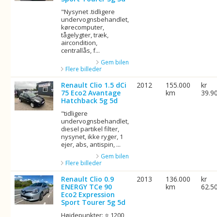
"Nysynet .tidligere
undervognsbehandlet,
kørecomputer,
tågelygter, træk,
aircondition,
centrallås, f...
Gem bilen
Flere billeder
Renault Clio 1.5 dCi
2012
155.000
kr
75 Eco2 Avantage
km
39.9
Hatchback 5g 5d
"tidligere
undervognsbehandlet,
diesel partikel filter,
nysynet, ikke ryger, 1
ejer, abs, antispin, ...
Gem bilen
Flere billeder
Renault Clio 0.9
2013
136.000
kr
ENERGY TCe 90
km
62.5
Eco2 Expression
Sport Tourer 5g 5d
Højdepunkter: ⭐ 1200